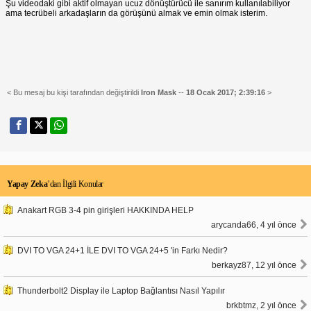
Şu videodaki gibi aktif olmayan ucuz dönüştürücü ile sanırım kullanılabiliyor
ama tecrübeli arkadaşların da görüşünü almak ve emin olmak isterim.
< Bu mesaj bu kişi tarafından değiştirildi
Iron Mask
--
18 Ocak 2017; 2:39:16
>
Yapay Zeka
’dan İlgili Konular
Anakart RGB 3-4 pin girişleri HAKKINDA HELP
arycanda66, 4 yıl önce
DVI TO VGA 24+1 İLE DVI TO VGA 24+5 'in Farkı Nedir?
berkayz87, 12 yıl önce
Thunderbolt2 Display ile Laptop Bağlantısı Nasıl Yapılır
brkbtmz, 2 yıl önce