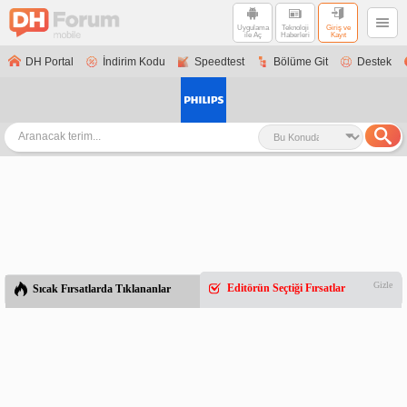
Uygulama
Teknoloji
Giriş ve
ile Aç
Haberleri
Kayıt
DH Portal
İndirim Kodu
Speedtest
Bölüme Git
Destek
Gizle
Editörün Seçtiği Fırsatlar
Sıcak Fırsatlarda Tıklananlar