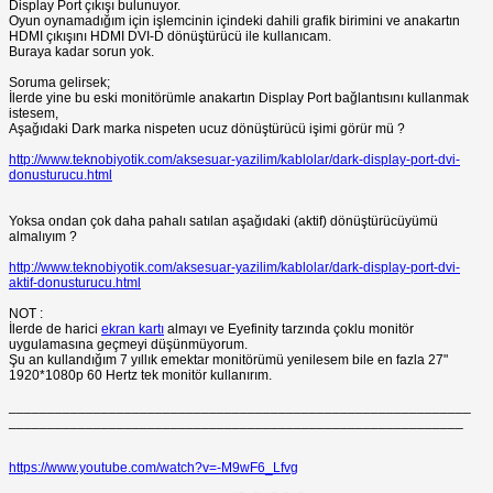
Display Port çıkışı bulunuyor.
Oyun oynamadığım için işlemcinin içindeki dahili grafik birimini ve anakartın
HDMI çıkışını HDMI DVI-D dönüştürücü ile kullanıcam.
Buraya kadar sorun yok.
Soruma gelirsek;
İlerde yine bu eski monitörümle anakartın Display Port bağlantısını kullanmak
istesem,
Aşağıdaki Dark marka nispeten ucuz dönüştürücü işimi görür mü ?
http://www.teknobiyotik.com/aksesuar-yazilim/kablolar/dark-display-port-dvi-
donusturucu.html
Yoksa ondan çok daha pahalı satılan aşağıdaki (aktif) dönüştürücüyümü
almalıyım ?
http://www.teknobiyotik.com/aksesuar-yazilim/kablolar/dark-display-port-dvi-
aktif-donusturucu.html
NOT :
İlerde de harici
ekran kartı
almayı ve Eyefinity tarzında çoklu monitör
uygulamasına geçmeyi düşünmüyorum.
Şu an kullandığım 7 yıllık emektar monitörümü yenilesem bile en fazla 27"
1920*1080p 60 Hertz tek monitör kullanırım.
____________________________________________________________
___________________________________________________________
https://www.youtube.com/watch?v=-M9wF6_Lfvg