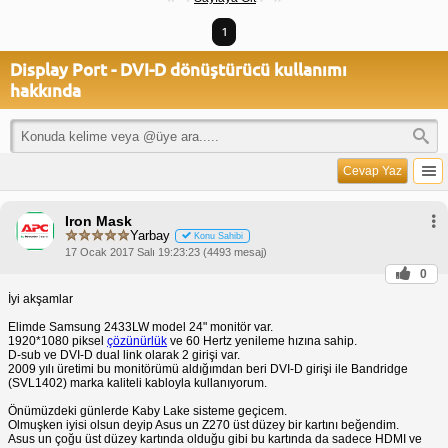
1
Display Port - DVI-D dönüştürücü kullanımı
hakkında
Cevap Yaz
Iron Mask
Yarbay
Konu Sahibi
17 Ocak 2017 Salı 19:23:23 (4493 mesaj)
0
İyi akşamlar
Elimde Samsung 2433LW model 24" monitör var.
1920*1080 piksel
çözünürlük
ve 60 Hertz yenileme hızına sahip.
D-sub ve DVI-D dual link olarak 2 girişi var.
2009 yılı üretimi bu monitörümü aldığımdan beri DVI-D girişi ile Bandridge
(SVL1402) marka kaliteli kabloyla kullanıyorum.
Önümüzdeki günlerde Kaby Lake sisteme geçicem.
Olmuşken iyisi olsun deyip Asus un Z270 üst düzey bir kartını beğendim.
Asus un çoğu üst düzey kartında olduğu gibi bu kartında da sadece HDMI ve