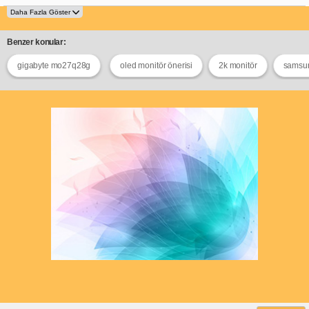
Benzer konular:
gigabyte mo27q28g
oled monitör önerisi
2k monitör
samsun