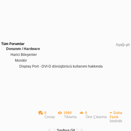
Tüm Forumlar
Aşağı git
Donanım / Hardware
Harici Bileşenler
Monitör
Display Port - DVI-D dönüştürücü kullanımı hakkında
0
1999
0
Daha
Cevap
Tıklama
Öne Çıkarma
Fazla
İstatistik
Sayfaya Git