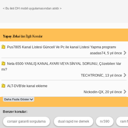
< Bu ileti DH mobil uygulamasından atıldı >
Yapay Zeka
’dan İlgili Konular
Pus7805 Kanal Listesi Güncell Ve Pc ile kanal Listesi Yapma programı
asadas74, 5 yıl önce
Neta 6500-YANLIŞ KANAL AYARI VEYA SİNYAL SORUNU, Çözebilen Var
mı?
TECHTRONİC, 13 yıl önce
ALT-DVB'de kanal ekleme
Nickodin-QX, 20 yıl önce
Benzer konular:
corsair garanti sorgulama
dual rapid ne demek
rx 590
ram f