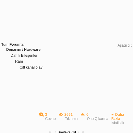
Tüm Forumlar
Aşağı git
Donanım / Hardware
Dahili Bileşenler
Ram
Çift kanal olayı
3
2661
0
Daha
Cevap
Tıklama
Öne Çıkarma
Fazla
İstatistik
Sayfaya Git