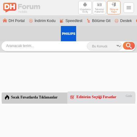
Uygulama
Teknoloji
Giriş ve
ile Aç
Haberleri
Kayıt
DH Portal
İndirim Kodu
Speedtest
Bölüme Git
Destek
Gizle
Editörün Seçtiği Fırsatlar
Sıcak Fırsatlarda Tıklananlar