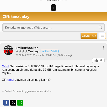
1
Çift kanal olayı
Cevap Yaz
kmlkszhacker
Yüzbaşı
Konu Sahibi
26 Şubat 2020 Çarşamba 13:49:51 (2264 mesaj)
0
Gskill
Neo serisinin 8+8 3600 MHz cl16 değerli ramini kullanmaktayım aynı
ram setinden bir tane daha alıp 32 GB ram yaparsam bir sorunla karşılaşır
mıyım?
Çift
kanal
olayında bir sıkıntı çıkar mı?
< Bu ileti DH mobil uygulamasından atıldı >