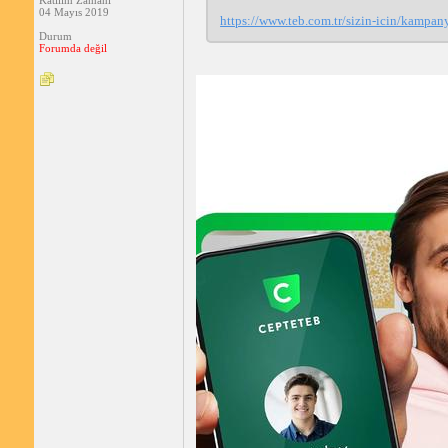
Katılım Zamanı
04 Mayıs 2019
https://www.teb.com.tr/sizin-icin/kampan
Durum
Forumda değil