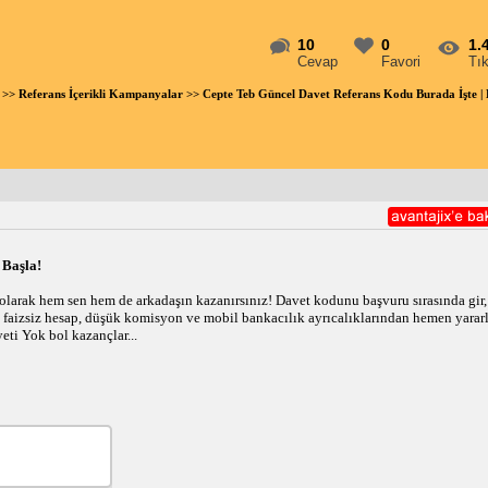
10
0
1.
Cevap
Favori
Tı
>>
Referans İçerikli Kampanyalar
>> Cepte Teb Güncel Davet Referans Kodu Burada İşte
Başla!
olarak hem sen hem de arkadaşın kazanırsınız! Davet kodunu başvuru sırasında gir,
 faizsiz hesap, düşük komisyon ve mobil bankacılık ayrıcalıklarından hemen yarar
ti Yok bol kazançlar...