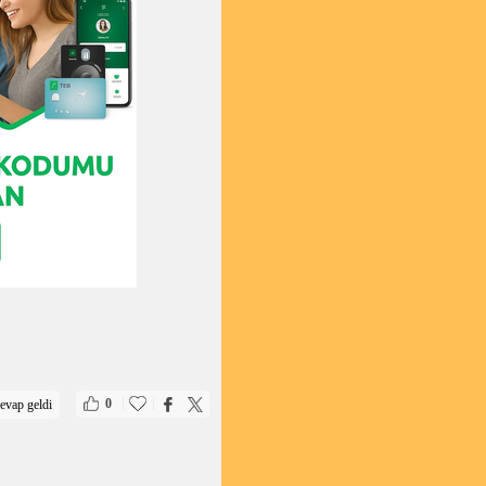
|
|
0
evap geldi