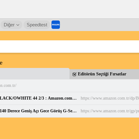
Diğer
Speedtest
e
Editörün Seçtiği Fırsatlar
n.com.tr/
adidas Erkek PARK ST Ayakkabı CBLACK/CBLACK/OWHITE 44 2/3 : Amazon.com.tr: Moda
https://www.amazon.com.tr/d
Juo C10 2K QHD WiFi Ekranlı Araç Kamerası 140 Derece Geniş Açı Gece Görüş G-Sensörlü Araç İçi Kamera : Amazon.com.tr: Elektronik
https://www.amazon.com.tr/gp