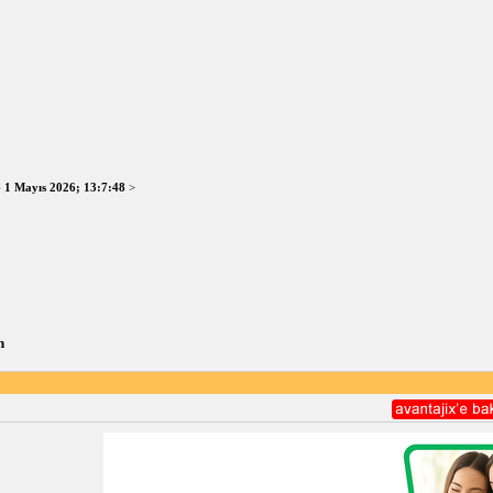
-
1 Mayıs 2026; 13:7:48
>
n