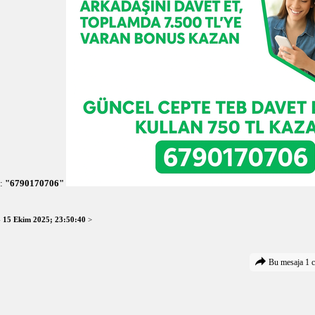
:
"6790170706"
-
15 Ekim 2025; 23:50:40
>
Bu mesaja 1 c