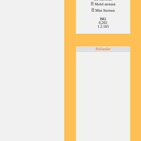
Mobil sürümü
Mini Sürümü
BR2
0,202
1.2.165
Reklamlar