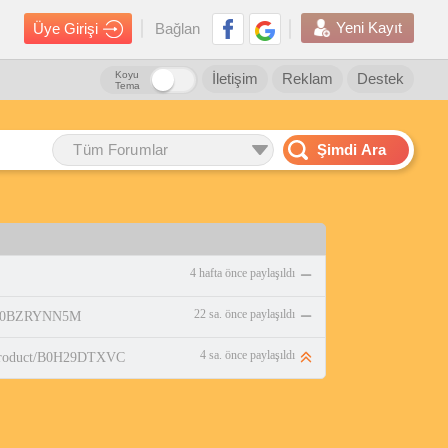
Yeni Kayıt
Üye Girişi
Bağlan
Koyu
İletişim
Reklam
Destek
Tema
Tüm Forumlar
Şimdi Ara
4 hafta önce paylaşıldı
22 sa. önce paylaşıldı
p/B0BZRYNN5M
4 sa. önce paylaşıldı
/product/B0H29DTXVC