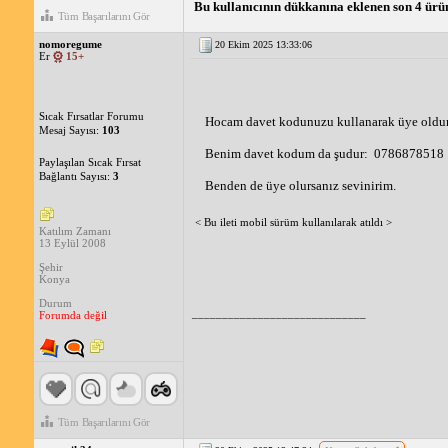
Bu kullanıcının dükkanına eklenen son 4 ürü
Tüm Başarılarını Gör
nomoregume
20 Ekim 2025 13:33:06
Er
15+
Sıcak Fırsatlar Forumu
Hocam davet kodunuzu kullanarak üye oldu
Mesaj Sayısı:
103
Benim davet kodum da şudur:  0786878518
Paylaşılan Sıcak Fırsat
Bağlantı Sayısı:
3
Benden de üye olursanız sevinirim.
< Bu ileti mobil sürüm kullanılarak atıldı >
Katılım Zamanı
13 Eylül 2008
Şehir
Konya
Durum
_____________________________
Forumda değil
Tüm Başarılarını Gör