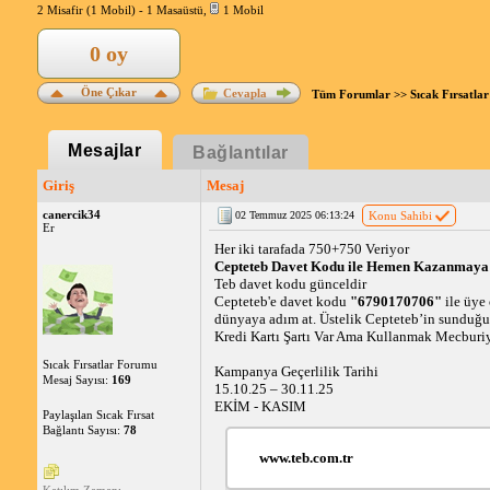
2 Misafir (1 Mobil) -
1 Masaüstü
,
1 Mobil
0 oy
Öne Çıkar
Cevapla
Tüm Forumlar
>>
Sıcak Fırsatlar
Mesajlar
Bağlantılar
Giriş
Mesaj
canercik34
02 Temmuz 2025 06:13:24
Konu Sahibi
Er
Her iki tarafada 750+750 Veriyor
Cepteteb Davet Kodu ile Hemen Kazanmaya 
Teb davet kodu günceldir
Cepteteb'e davet kodu
"6790170706"
ile üye 
dünyaya adım at. Üstelik Cepteteb’in sunduğu
Kredi Kartı Şartı Var Ama Kullanmak Mecburiye
Sıcak Fırsatlar Forumu
Kampanya Geçerlilik Tarihi
Mesaj Sayısı:
169
15.10.25 – 30.11.25
EKİM - KASIM
Paylaşılan Sıcak Fırsat
Bağlantı Sayısı:
78
www.teb.com.tr