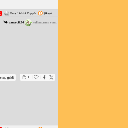
Mesaj Linkini Kopyala
Şikayet
canercik34
kullanıcısına yanıt
|
|
1
evap geldi