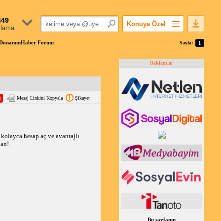
449
Konuya Özel
klama
Favorilerime Ekle
 | DonanımHaber Forum
Sayfa:
1
Konuyu Açandan
Reklamlar
Popüler Mesajlar
Linkli Mesajlar
Yazdır
Mesaj Linkini Kopyala
Şikayet
E-Posta Aboneliği
Konuyu Gizle
 kolayca hesap aç ve avantajlı
lan!
Bu sayfanın