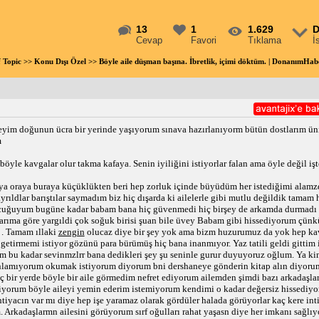
13
1
1.629
D
Cevap
Favori
Tıklama
İ
f Topic
>>
Konu Dışı Özel
>> Böyle aile düşman başına. İbretlik, içimi döktüm. | DonanımHa
im doğunun ücra bir yerinde yaşıyorum sınava hazırlanıyorm bütün dostlarım üni
m
böyle kavgalar olur takma kafaya. Senin iyiliğini istiyorlar falan ama öyle değil işt
ya oraya buraya küçüklükten beri hep zorluk içinde büyüdüm her istediğimi ala
yrıldlar barıştılar saymadım biz hiç dışarda ki ailelerle gibi mutlu değildik tamam
çocuğuyum bugüne kadar babam bana hiç güvenmedi hiç birşey de arkamda durmadı
arıma göre yargıldi çok soğuk birisi şuan bile üvey Babam gibi hissediyorum çün
 . Tamam ıllaki
zengin
olucaz diye bir şey yok ama bizm huzurumuz da yok hep ka
getirmemi istiyor gözünü para bürümüş hiç bana inanmıyor. Yaz tatili geldi gittim
sm bu kadar sevinmzlrr bana dedikleri şey şu seninle gurur duyuyoruz oğlum. Ya k
nlamıyorum okumak istiyorum diyorum bni dershaneye gönderin kitap alın diyorum 
hiç bir yerde böyle bir aile görmedim nefret ediyorum ailemden şimdi bazı arkadaşla
miyorum böyle aileyi yemin ederim istemiyorum kendimi o kadar değersiz hissediyo
tiyacın var mı diye hep işe yaramaz olarak gördüler halada görüyorlar kaç kere in
 Arkadaşlarmn ailesini görüyorum sırf oğulları rahat yaşasn diye her imkanı sağlıyo