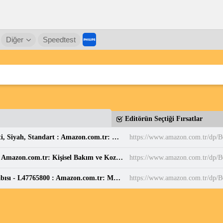
Diğer
Speedtest
Editörün Seçtiği Fırsatlar
Casio MW-240-7BVDF Standart Erkek Kol Saati, Siyah, Standart : Amazon.com.tr: Moda
https://www.amazon.com.tr/dp
Balen's Beeauty Saf Papatya Hidrosolü 250 ml : Amazon.com.tr: Kişisel Bakım ve Kozmetik
https://www.amazon.com.tr/d
Salomon Speedcross 6 Mavi Erkek Koşu Ayakkabısı - L47765800 : Amazon.com.tr: Moda
https://www.amazon.com.tr/d