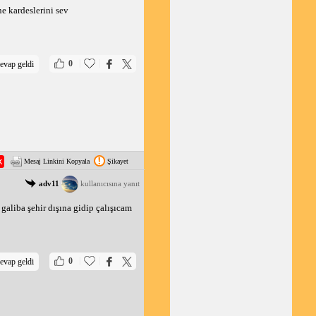
ne kardeslerini sev
|
|
0
evap geldi
Mesaj Linkini Kopyala
Şikayet
adv11
kullanıcısına yanıt
 galiba şehir dışına gidip çalışıcam
|
|
0
evap geldi