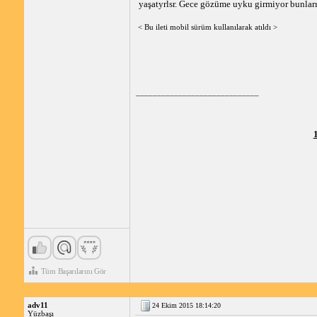
yaşatyrlsr. Gece gözüme uyku girmiyor bunla
< Bu ileti mobil sürüm kullanılarak atıldı >
_____________________________
Tüm Başarılarını Gör
adv11
24 Ekim 2015 18:14:20
Yüzbaşı