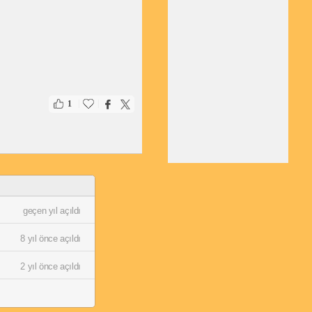
|
|
1
geçen yıl açıldı
8 yıl önce açıldı
2 yıl önce açıldı