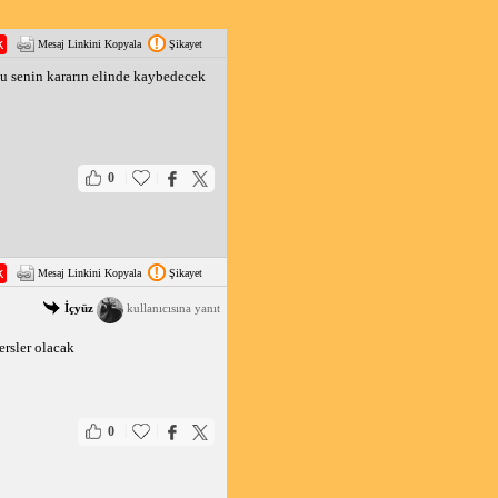
Mesaj Linkini Kopyala
Şikayet
 bu senin kararın elinde kaybedecek
|
|
0
Mesaj Linkini Kopyala
Şikayet
İçyüz
kullanıcısına yanıt
ersler olacak
|
|
0