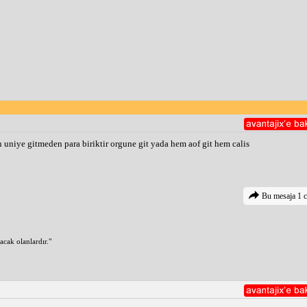
sen uniye gitmeden para biriktir orgune git yada hem aof git hem calis
Bu mesaja 1 c
cak olanlardır."