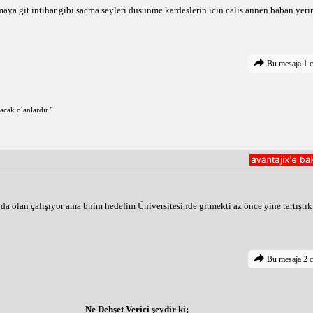
maya git intihar gibi sacma seyleri dusunme kardeslerin icin calis annen baban yeri
Bu mesaja 1 c
cak olanlardır."
ında olan çalışıyor ama bnim hedefim Üniversitesinde gitmekti az önce yine tartıştık
Bu mesaja 2 c
Ne Dehşet Verici şeydir ki;