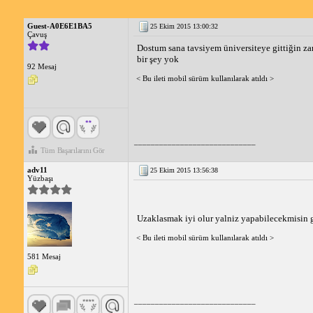
Guest-A0E6E1BA5
25 Ekim 2015 13:00:32
Çavuş
Dostum sana tavsiyem üniversiteye gittiğin zam
bir şey yok
92 Mesaj
< Bu ileti mobil sürüm kullanılarak atıldı >
_____________________________
Tüm Başarılarını Gör
adv11
25 Ekim 2015 13:56:38
Yüzbaşı
Uzaklasmak iyi olur yalniz yapabilecekmisin gu
< Bu ileti mobil sürüm kullanılarak atıldı >
581 Mesaj
_____________________________