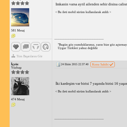
Imkanin varsa ayril ailenden sehir disina calis
< Bu ileti mobil sürüm kullanılarak atıldı >
581 Mesaj
_____________________________
"Bugün göz yumduklarımız, yarın bize göz açtırmaya
Uygur Türkleri yalnız değildir
Tüm Başarılarını Gör
İçyüz
24 Ekim 2015 22:37:40
Konu Sahibi
Yüzbaşı
İki kardeşim var birisi 7 yaşında birisi 16 yaş
< Bu ileti mobil sürüm kullanılarak atıldı >
474 Mesaj
_____________________________