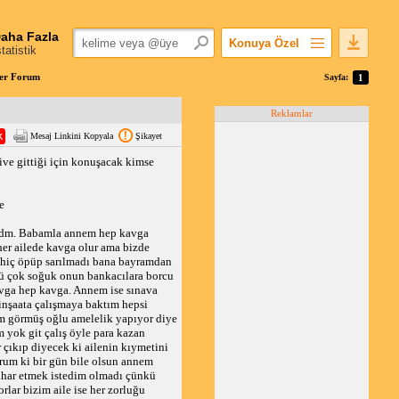
aha Fazla
Konuya Özel
statistik
Favorilerime Ekle
ber Forum
Sayfa:
1
Konuyu Açandan
Reklamlar
Popüler Mesajlar
Mesaj Linkini Kopyala
Şikayet
Linkli Mesajlar
ve gittiği için konuşacak kimse
Yazdır
E-Posta Aboneliği
e
Konuyu Gizle
mzdm. Babamla annem hep kavga
 her ailede kavga olur ama bizde
 hiç öpüp sarılmadı bana bayramdan
kü çok soğuk onun bankacılara borcu
vga hep kavga. Annem ise sınava
 inşaata çalışmaya baktım hepsi
im görmüş oğlu amelelik yapıyor diye
yok git çalış öyle para kazan
r çıkıp diyecek ki ailenin kıymetini
rum ki bir gün bile olsun annem
tihar etmek istedim olmadı çünkü
rlar bizim aile ise her zorluğu