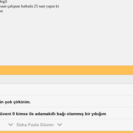
degil
 saat çalışsan haftada 25 saat yapar ki
ın
in çok çirkinim.
üveni 0 kimse ile adamakıllı bağı olammış bir yıkığım
Daha Fazla Göster