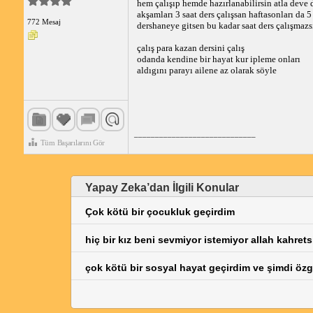
hem çalışıp hemde hazırlanabilirsin atla deve 
akşamları 3 saat ders çalışsan haftasonları da 5
772 Mesaj
dershaneye gitsen bu kadar saat ders çalışmazs
çalış para kazan dersini çalış
odanda kendine bir hayat kur ipleme onları
aldıgını parayı ailene az olarak söyle
_____________________________
Tüm Başarılarını Gör
Yapay Zeka’dan İlgili Konular
Çok kötü bir çocukluk geçirdim
hiç bir kız beni sevmiyor istemiyor allah kahrets
çok kötü bir sosyal hayat geçirdim ve şimdi özg