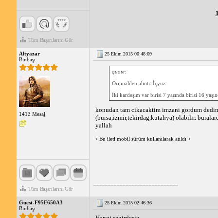
Tüm Başarılarını Gör
Altyazar
25 Ekim 2015 00:48:09
Binbaşı
quote:
Orijinalden alıntı: İçyüz
İki kardeşim var birisi 7 yaşında birisi 16 yaşı
konudan tam cikacaktim imzani gordum dedim du
1413 Mesaj
(bursa,izmir,tekirdag,kutahya) olabilir. burala
yallah
< Bu ileti mobil sürüm kullanılarak atıldı >
_____________________________
Tüm Başarılarını Gör
Guest-F95E650A3
25 Ekim 2015 02:46:36
Binbaşı
Hangi sehirdesin