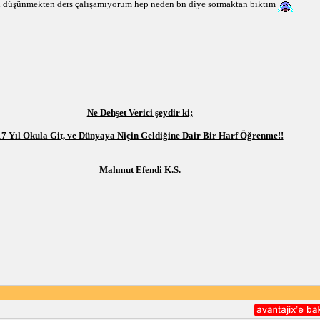
rı düşünmekten ders çalışamıyorum hep neden bn diye sormaktan bıktım
Ne Dehşet Verici şeydir ki;
17 Yıl Okula Git, ve Dünyaya Niçin Geldiğine Dair Bir Harf Öğrenme!!
Mahmut Efendi K.S.