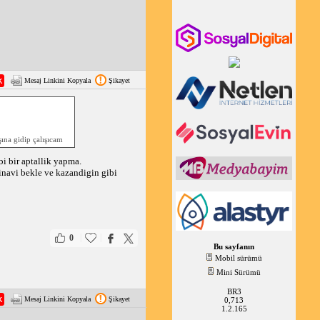
Mesaj Linkini Kopyala
Şikayet
şına gidip çalışıcam
i bir aptallik yapma.
sinavi bekle ve kazandigin gibi
|
|
0
Bu sayfanın
Mobil sürümü
Mini Sürümü
BR3
Mesaj Linkini Kopyala
Şikayet
0,713
1.2.165