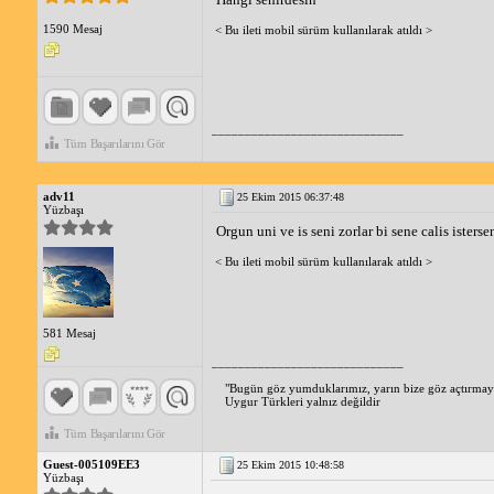
1590 Mesaj
< Bu ileti mobil sürüm kullanılarak atıldı >
_____________________________
Tüm Başarılarını Gör
adv11
25 Ekim 2015 06:37:48
Yüzbaşı
Orgun uni ve is seni zorlar bi sene calis ister
< Bu ileti mobil sürüm kullanılarak atıldı >
581 Mesaj
_____________________________
"Bugün göz yumduklarımız, yarın bize göz açtırmaya
Uygur Türkleri yalnız değildir
Tüm Başarılarını Gör
Guest-005109EE3
25 Ekim 2015 10:48:58
Yüzbaşı