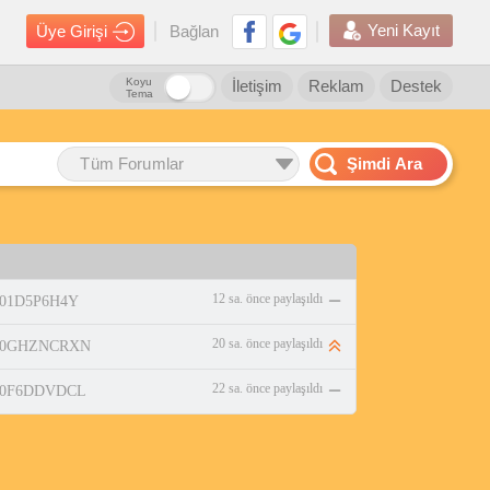
Yeni Kayıt
Üye Girişi
Bağlan
Koyu
İletişim
Reklam
Destek
Tema
Tüm Forumlar
Şimdi Ara
12 sa. önce paylaşıldı
/B01D5P6H4Y
20 sa. önce paylaşıldı
p/B0GHZNCRXN
22 sa. önce paylaşıldı
p/B0F6DDVDCL