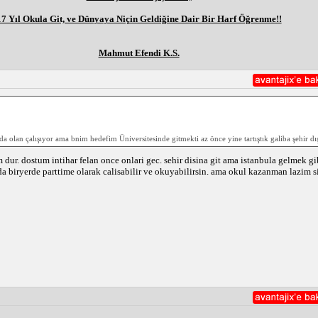
17 Yıl Okula Git, ve Dünyaya Niçin Geldiğine Dair Bir Harf Öğrenme!!
Mahmut Efendi K.S.
nda olan çalışıyor ama bnim hedefim Üniversitesinde gitmekti az önce yine tartıştık galiba şehir dı
r. dostum intihar felan once onlari gec. sehir disina git ama istanbula gelmek gib
rda biryerde parttime olarak calisabilir ve okuyabilirsin. ama okul kazanman lazim 