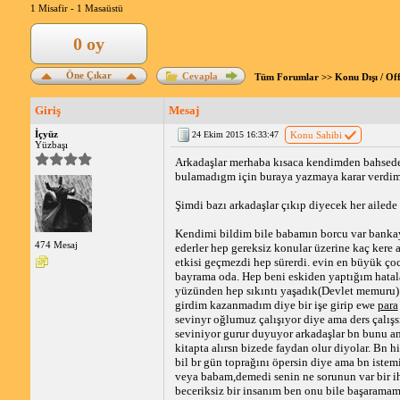
1 Misafir -
1 Masaüstü
0 oy
Öne Çıkar
Cevapla
Tüm Forumlar
>>
Konu Dışı / Of
Giriş
Mesaj
İçyüz
24 Ekim 2015 16:33:47
Konu Sahibi
Yüzbaşı
Arkadaşlar merhaba kısaca kendimden bahsedey
bulamadıgm için buraya yazmaya karar verdi
Şimdi bazı arkadaşlar çıkıp diyecek her ailede 
Kendimi bildim bile babamın borcu var banka
474 Mesaj
ederler hep gereksiz konular üzerine kaç kere a
etkisi geçmezdi hep sürerdi. evin en büyük 
bayrama oda. Hep beni eskiden yaptığım hatal
yüzünden hep sıkıntı yaşadık(Devlet memuru)
girdim kazanmadım diye bir işe girip ewe
para
sevinyr oğlumuz çalışıyor diye ama ders çalış
seviniyor gurur duyuyor arkadaşlar bn bunu a
kitapta alırsn bizede faydan olur diyolar. Bn 
bil br gün toprağını öpersin diye ama bn iste
veya babam,demedi senin ne sorunun var bir ih
beceriksiz bir insanım ben onu bile başaramam.