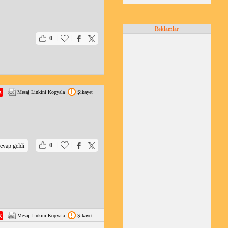
Reklamlar
|
|
0
Mesaj Linkini Kopyala
Şikayet
|
|
0
evap geldi
Mesaj Linkini Kopyala
Şikayet