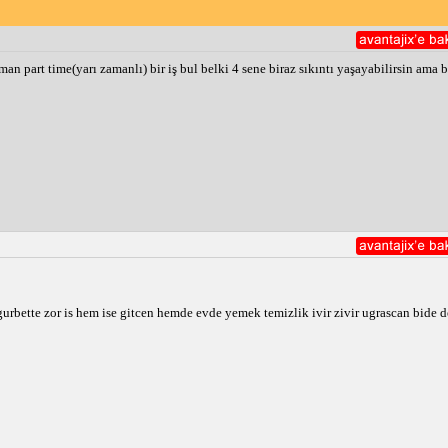
an part time(yarı zamanlı) bir iş bul belki 4 sene biraz sıkıntı yaşayabilirsin ama
rbette zor is hem ise gitcen hemde evde yemek temizlik ivir zivir ugrascan bide d