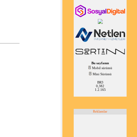
Bu sayfanın
Mobil sürümü
Mini Sürümü
BR3
0,382
1.2.165
Reklamlar