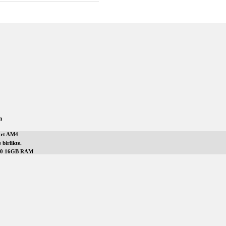
n
art AM4
birlikte.
600 16GB RAM