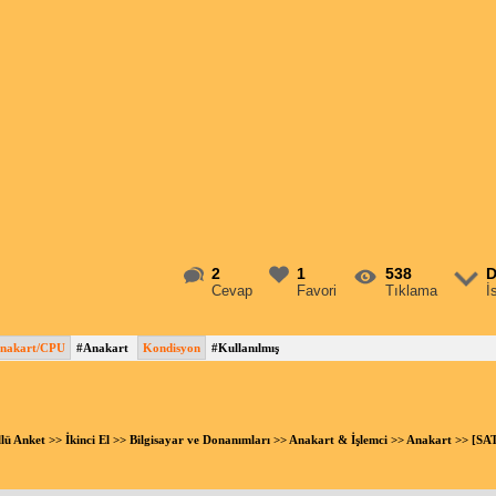
2
1
538
D
Cevap
Favori
Tıklama
İ
nakart/CPU
#Anakart
Kondisyon
#Kullanılmış
llü Anket
>>
İkinci El
>>
Bilgisayar ve Donanımları
>>
Anakart & İşlemci
>>
Anakart
>> [SAT