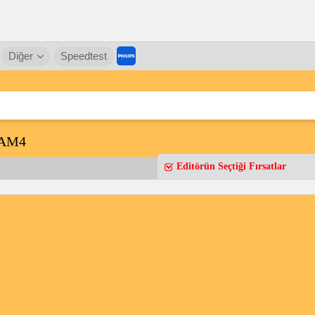
Diğer
Speedtest
 AM4
Editörün Seçtiği Fırsatlar