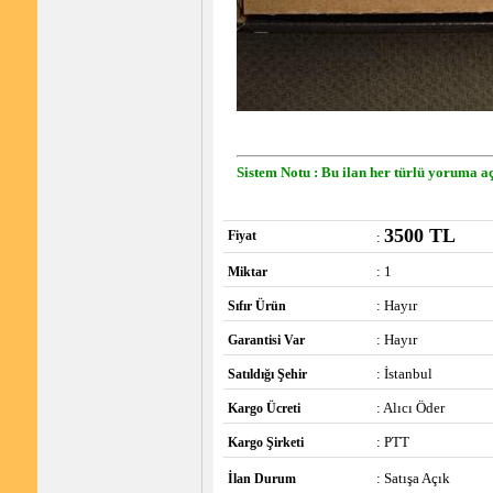
Sistem Notu : Bu ilan her türlü yoruma aç
3500 TL
Fiyat
:
: 1
Miktar
: Hayır
Sıfır Ürün
: Hayır
Garantisi Var
: İstanbul
Satıldığı Şehir
: Alıcı Öder
Kargo Ücreti
: PTT
Kargo Şirketi
: Satışa Açık
İlan Durum