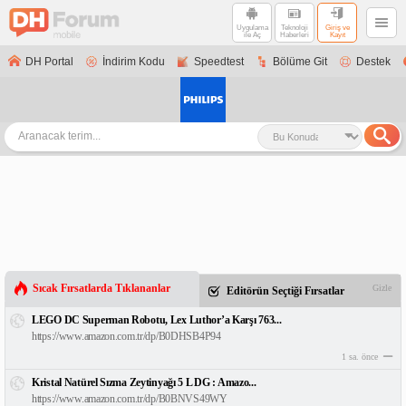
Uygulama
Teknoloji
Giriş ve
ile Aç
Haberleri
Kayıt
DH Portal
İndirim Kodu
Speedtest
Bölüme Git
Destek
Sıcak Fırsatlarda Tıklananlar
Gizle
Editörün Seçtiği Fırsatlar
LEGO DC Superman Robotu, Lex Luthor’a Karşı 763...
https://www.amazon.com.tr/dp/B0DHSB4P94
1 sa. önce
Kristal Natürel Sızma Zeytinyağı 5 L DG : Amazo...
https://www.amazon.com.tr/dp/B0BNVS49WY