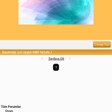
Cevap Yaz
Başlangıç için uygun GW2 hesabı..!
Sayfaya Git
1
Tüm Forumlar
Oyun