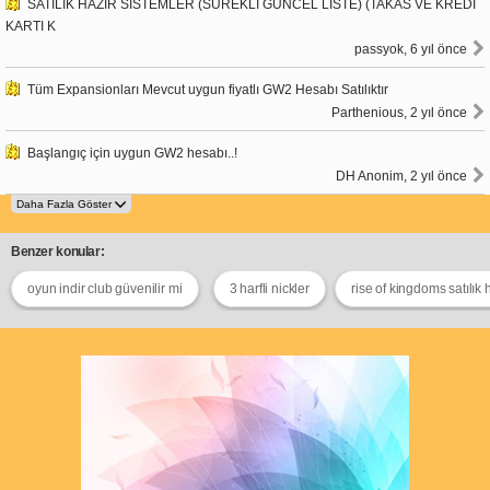
SATILIK HAZIR SİSTEMLER (SÜREKLİ GÜNCEL LİSTE) (TAKAS VE KREDİ
KARTI K
passyok, 6 yıl önce
Tüm Expansionları Mevcut uygun fiyatlı GW2 Hesabı Satılıktır
Parthenious, 2 yıl önce
Başlangıç için uygun GW2 hesabı..!
DH Anonim, 2 yıl önce
Benzer konular:
oyun indir club güvenilir mi
3 harfli nickler
rise of kingdoms satılık