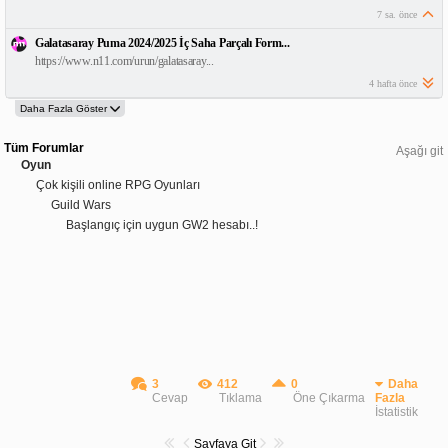
7 sa. önce
Galatasaray Puma 2024/2025 İç Saha Parçalı Form...
https://www.n11.com/urun/galatasaray...
4 hafta önce
Tüm Forumlar
Aşağı git
Oyun
Çok kişili online RPG Oyunları
Guild Wars
Başlangıç için uygun GW2 hesabı..!
3
412
0
Daha
Cevap
Tıklama
Öne Çıkarma
Fazla
İstatistik
Sayfaya Git