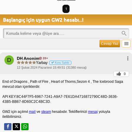
1
Başlangıç için uygun GW2 hesabı..!
Cevap Yaz
DH Anonim
20+
D
Yarbay
Konu Sahibi
12 Şubat 2024 Pazartesi 15:49:51 (31380 mesaj)
0
End of Dragons , Path of Fire , Heart of Thorns,Sezon 4 , The Icebrood Saga
mevcut olan içeriklerdir.
API KEY:8C44F7F5-6967-7241-A9A7-7E61DA4716872790C48D-3636-
43B5-BB67-8D60C2C4BC3D.
GW2 için açılmıl
mail
ve
steam
hesabıdır. Tekliflerinizi
mesaj
yoluyla
iletibilirsiniz.