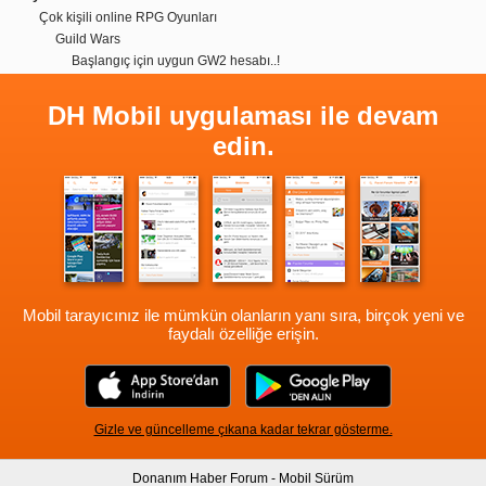
Çok kişili online RPG Oyunları
Guild Wars
Başlangıç için uygun GW2 hesabı..!
DH Mobil uygulaması ile devam
edin.
Mobil tarayıcınız ile mümkün olanların yanı sıra, birçok yeni ve
faydalı özelliğe erişin.
Gizle ve güncelleme çıkana kadar tekrar gösterme.
Donanım Haber Forum - Mobil Sürüm