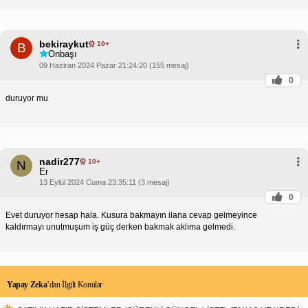
bekiraykut
10+
B
Onbaşı
09 Haziran 2024 Pazar 21:24:20 (155 mesaj)
0
duruyor mu
nadir277
10+
N
Er
13 Eylül 2024 Cuma 23:35:11 (3 mesaj)
0
Evet duruyor hesap hala. Kusura bakmayın ilana cevap gelmeyince
kaldırmayı unutmuşum iş güç derken bakmak aklıma gelmedi.
Yapay Zeka
’dan İlgili Konular