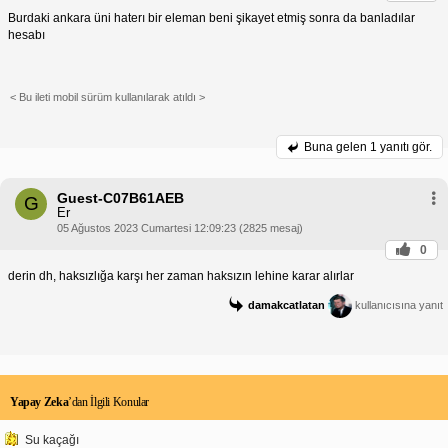
Burdaki ankara üni haterı bir eleman beni şikayet etmiş sonra da banladılar
hesabı
< Bu ileti mobil sürüm kullanılarak atıldı >
Buna gelen
1 yanıtı gör.
Guest-C07B61AEB
G
Er
05 Ağustos 2023 Cumartesi 12:09:23 (2825 mesaj)
0
derin dh, haksızlığa karşı her zaman haksızın lehine karar alırlar
damakcatlatan
kullanıcısına yanıt
Yapay Zeka
’dan İlgili Konular
Su kaçağı