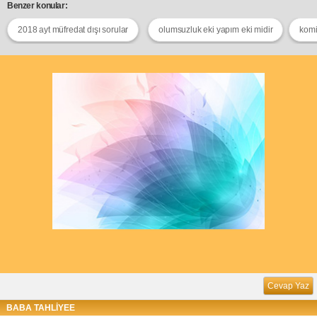
Benzer konular:
2018 ayt müfredat dışı sorular
olumsuzluk eki yapım eki midir
komi
Cevap Yaz
BABA TAHLİYEE