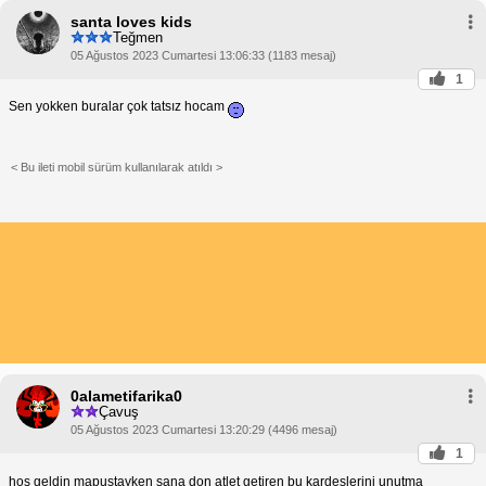
santa loves kids
Teğmen
05 Ağustos 2023 Cumartesi 13:06:33 (1183 mesaj)
1
Sen yokken buralar çok tatsız hocam
< Bu ileti mobil sürüm kullanılarak atıldı >
0alametifarika0
Çavuş
05 Ağustos 2023 Cumartesi 13:20:29 (4496 mesaj)
1
hoş geldin mapustayken sana don atlet getiren bu kardeşlerini unutma