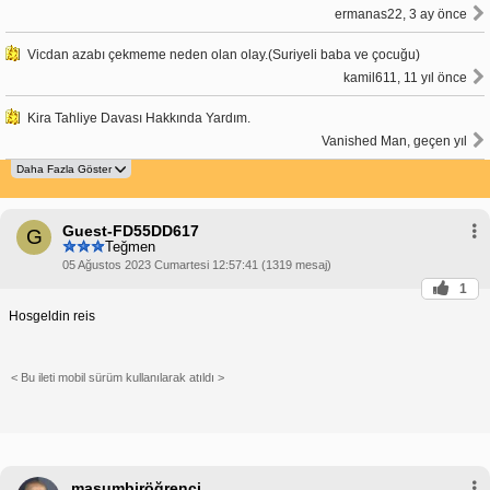
ermanas22, 3 ay önce
Vicdan azabı çekmeme neden olan olay.(Suriyeli baba ve çocuğu)
kamil611, 11 yıl önce
Kira Tahliye Davası Hakkında Yardım.
Vanished Man, geçen yıl
Guest-FD55DD617
G
Teğmen
05 Ağustos 2023 Cumartesi 12:57:41 (1319 mesaj)
1
Hosgeldin reis
< Bu ileti mobil sürüm kullanılarak atıldı >
masumbiröğrenci