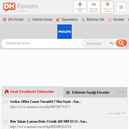
Uygulama
Teknoloji
Giriş ve
ile Aç
Haberleri
Kayıt
DH Portal
İndirim Kodu
Speedtest
Bölüme Git
Destek
Sıcak Fırsatlarda Tıklananlar
Gizle
Editörün Seçtiği Fırsatlar
Scrikss Office Comet Versatil 0.7 Mm Siyah : Am...
https://www.amazon.com.tr/dp/B0FN87YLY3
8 sa. önce
Brio Takım Çantası Dolu 3 Gözlü 420 MM ECO : Am...
https://www.amazon.com.tr/dp/B0DJBQGPSX