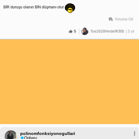
BİR duruşu olanın BİN düşmanı olur
Yoruma Git
5
Tus2028HedefKBB
| 3 yıl
polinomfonksiyonogullari
Onbaşı