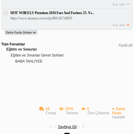
8 sa. önce
HOT WHEELS Premium 2026 Fast And Furious 25. Yı...
https://www.amazon.com.tr/dp/B0G8274RDF
8 sa. önce
Tüm Forumlar
Aşağı git
Eğitim ve Sınavlar
Eğitim ve Sınavlar Genel Sohbet
BABA TAHLİYEE
16
1076
5
Daha
Cevap
Tıklama
Öne Çıkarma
Fazla
İstatistik
Sayfaya Git