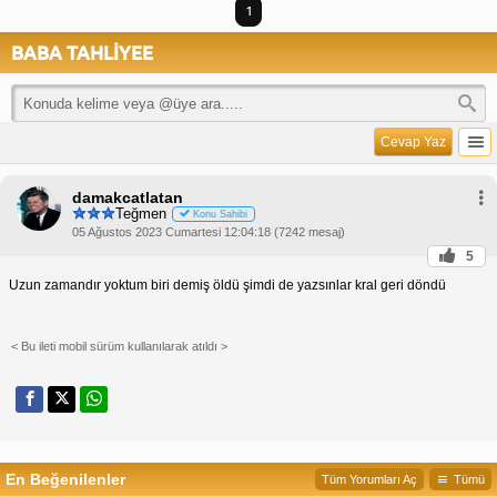
1
BABA TAHLİYEE
Cevap Yaz
damakcatlatan
Teğmen
Konu Sahibi
05 Ağustos 2023 Cumartesi 12:04:18 (7242 mesaj)
5
Uzun zamandır yoktum biri demiş öldü şimdi de yazsınlar kral geri döndü
< Bu ileti mobil sürüm kullanılarak atıldı >
En Beğenilenler
Tüm Yorumları Aç
Tümü