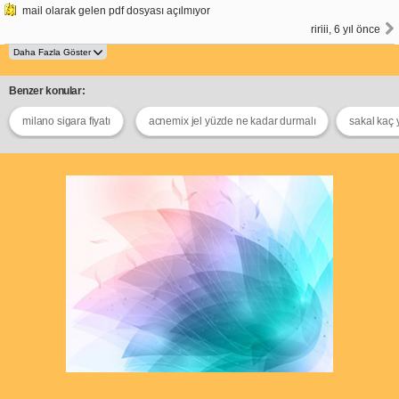
mail olarak gelen pdf dosyası açılmıyor
ririii, 6 yıl önce
Benzer konular:
milano sigara fiyatı
acnemix jel yüzde ne kadar durmalı
sakal kaç 