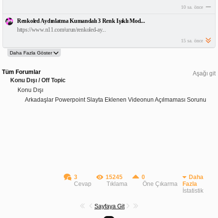
10 sa. önce
Renkoled Aydınlatma Kumandalı 3 Renk Işıklı Mod...
https://www.n11.com/urun/renkoled-ay...
15 sa. önce
Tüm Forumlar
Aşağı git
Konu Dışı / Off Topic
Konu Dışı
Arkadaşlar Powerpoint Slayta Eklenen Videonun Açılmaması Sorunu
3
15245
0
Daha
Cevap
Tıklama
Öne Çıkarma
Fazla
İstatistik
Sayfaya Git