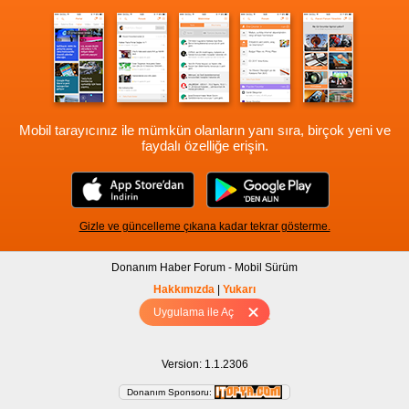
Mobil tarayıcınız ile mümkün olanların yanı sıra, birçok yeni ve
faydalı özelliğe erişin.
Gizle ve güncelleme çıkana kadar tekrar gösterme.
Donanım Haber Forum - Mobil Sürüm
Hakkımızda
|
Yukarı
Uygulama ile Aç
Tam sürüm için Tıklayınız
Version: 1.1.2306
Donanım Sponsoru: