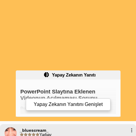
Yapay Zekanın Yanıtı
PowerPoint Slaytına Eklenen
Videonun Açılmaması Sorunu
Yapay Zekanın Yanıtını
Genişlet
PowerPoint sunularında videolar kullanmak,
sunumlarınıza görsel ilgi ve etki katmanın harika bir
yoludur. Ancak bazen, eklenen videoların
açılmaması gibi teknik sorunlar yaşanabilir. İşte
"PowerPoint video oynatmıyor" sorununu gidermek
_bluescream_
için bazı adımlar:
Yarbay