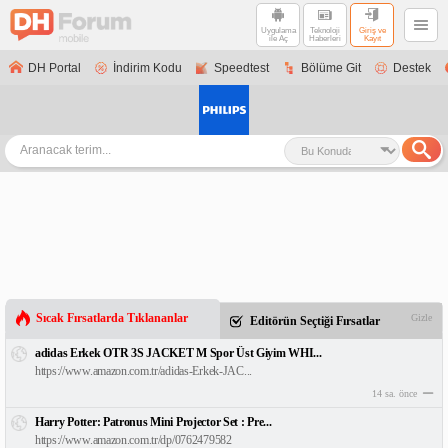
Uygulama
Teknoloji
Giriş ve
ile Aç
Haberleri
Kayıt
DH Portal
İndirim Kodu
Speedtest
Bölüme Git
Destek
Sıcak Fırsatlarda Tıklananlar
Gizle
Editörün Seçtiği Fırsatlar
adidas Erkek OTR 3S JACKET M Spor Üst Giyim WHI...
https://www.amazon.com.tr/adidas-Erkek-JAC...
14 sa. önce
Harry Potter: Patronus Mini Projector Set : Pre...
https://www.amazon.com.tr/dp/0762479582