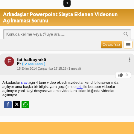
1
Arkadaşlar Powerpoint Slayta Eklenen Videonun
Açılmaması Sorunu
Cevap Yaz
fatihalbayrak5
F
Er
Konu Sahibi
15 Ekim 2014 Çarşamba 17:15:28 (1 mesaj)
0
Arkadaşlar
slayt
için 4 tane video ekledim,videolar kendi bilgisayarımda
açılıyor ama başka bir bilgisayara geçtiğimde
usb
ile beraber videolar
açılmıyor yani slayt dosyası var ama videolara tıklanıldığında videolar
açılmıyor.