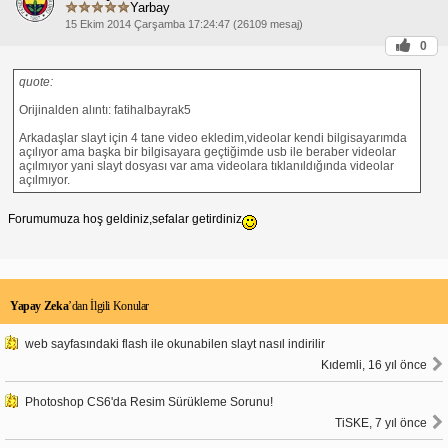
belirleyebilirsiniz.
Yarbay
Video için otomatik oynatmayı etkinleştirin:
15 Ekim 2014 Çarşamba 17:24:47 (26109 mesaj)
Videonuz slayta eklendiğinde otomatik olarak
oynatılmıyorsa, slayt gösterisinde "Oynatma"
0
sekmesine giderek ve "Otomatik Oynat"
seçeneğini işaretleyerek otomatik oynatmayı
quote:
etkinleştirebilirsiniz.
Orijinalden alıntı: fatihalbayrak5
Bu adımları izleyerek "PowerPoint video
oynatmıyor" sorununu çözebilir ve sunumlarınızda
Arkadaşlar slayt için 4 tane video ekledim,videolar kendi bilgisayarımda
videoların sorunsuz bir şekilde oynatılmasını
açılıyor ama başka bir bilgisayara geçtiğimde usb ile beraber videolar
sağlayabilirsiniz.
açılmıyor yani slayt dosyası var ama videolara tıklanıldığında videolar
açılmıyor.
Forumumuza hoş geldiniz,sefalar getirdiniz
Yapay Zeka
’dan İlgili Konular
web sayfasındaki flash ile okunabilen slayt nasıl indirilir
Kıdemli, 16 yıl önce
Photoshop CS6'da Resim Sürükleme Sorunu!
TiSKE, 7 yıl önce