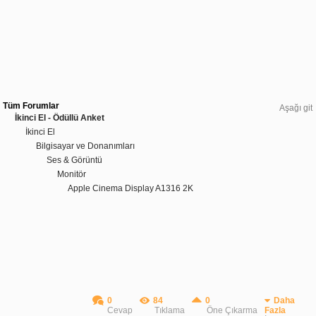
Tüm Forumlar
Aşağı git
İkinci El - Ödüllü Anket
İkinci El
Bilgisayar ve Donanımları
Ses & Görüntü
Monitör
Apple Cinema Display A1316 2K
0
84
0
Daha
Cevap
Tıklama
Öne Çıkarma
Fazla