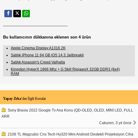
______________________________
Bu kullanıcının dükkanına eklenen son 4 ürün
Apple Cinema Display A1316 2K
Satılık iPhone 11 64 GB iOS 14.3 Jailbreakli
Satılık Assassin's Creed Valhalla
Kingston HyperX 1866 Mhz + G Skill RipjawsX 32GB DDR3 (8x4)
RAM
Yapay Zeka
’dan İlgili Konular
Sony Bravia 2022 Google Tv Ana Konu (QD-OLED, OLED, MİNİ LED, FULL
ARR
Cakuren, 3 yıl önce
2106 TL Magcubic Cns Tech Hy320 Mini Android Destekli Projeksiyon Ciha