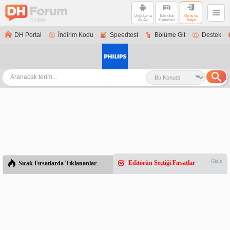
Uygulama
Teknoloji
Giriş ve
ile Aç
Haberleri
Kayıt
DH Portal
İndirim Kodu
Speedtest
Bölüme Git
Destek
Gizle
Editörün Seçtiği Fırsatlar
Sıcak Fırsatlarda Tıklananlar