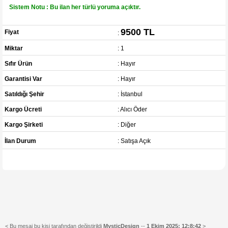
Sistem Notu : Bu ilan her türlü yoruma açıktır.
9500 TL
Fiyat
:
Miktar
: 1
Sıfır Ürün
: Hayır
Garantisi Var
: Hayır
Satıldığı Şehir
: İstanbul
Kargo Ücreti
: Alıcı Öder
Kargo Şirketi
: Diğer
İlan Durum
: Satışa Açık
< Bu mesaj bu kişi tarafından değiştirildi
MysticDesign
--
1 Ekim 2025; 12:8:42
>