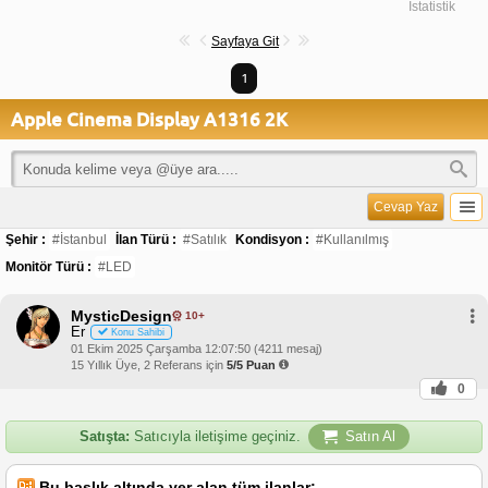
İstatistik
Sayfaya Git
1
Apple Cinema Display A1316 2K
Cevap Yaz
Şehir :
#İstanbul
İlan Türü :
#Satılık
Kondisyon :
#Kullanılmış
Monitör Türü :
#LED
MysticDesign
10+
Er
Konu Sahibi
01 Ekim 2025 Çarşamba 12:07:50 (4211 mesaj)
15 Yıllık Üye, 2 Referans için
5/5 Puan
0
Satışta:
Satıcıyla iletişime geçiniz.
Satın Al
Bu başlık altında yer alan tüm ilanlar;