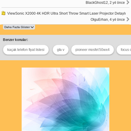
BlackGhost12, 2 yıl önce
ViewSonic X2000 4K HDR Ultra Short Throw Smart Laser Projector Detaylı
OlguErhan, 4 yıl önce
Benzer konular:
kaçak telefon fiyat listesi
gta v
pioneer mosfet 50wx4
focus 