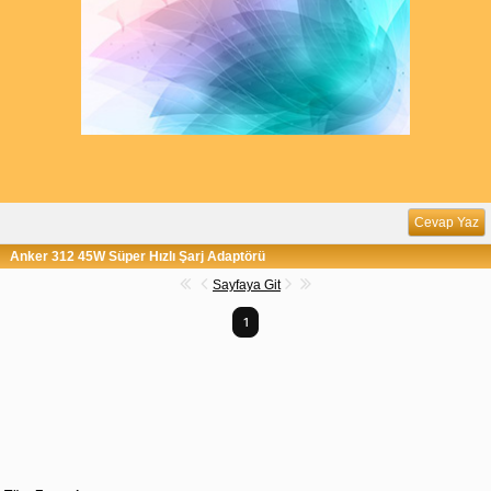
Cevap Yaz
Anker 312 45W Süper Hızlı Şarj Adaptörü
Sayfaya Git
1