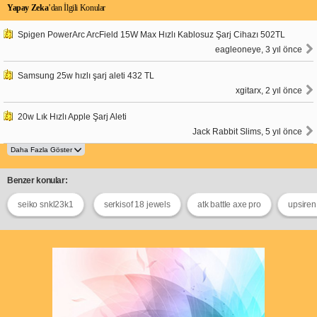
Yapay Zeka
’dan İlgili Konular
Spigen PowerArc ArcField 15W Max Hızlı Kablosuz Şarj Cihazı 502TL
eagleoneye, 3 yıl önce
Samsung 25w hızlı şarj aleti 432 TL
xgitarx, 2 yıl önce
20w Lık Hızlı Apple Şarj Aleti
Jack Rabbit Slims, 5 yıl önce
Benzer konular:
seiko snkl23k1
serkisof 18 jewels
atk battle axe pro
upsiren