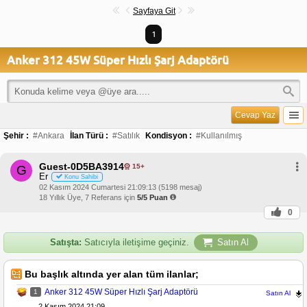
Sayfaya Git
1
Anker 312 45W Süper Hızlı Şarj Adaptörü
Cevap Yaz
Şehir :
#Ankara
İlan Türü :
#Satılık
Kondisyon :
#Kullanılmış
Guest-0D5BA3914
15+
G
Er
Konu Sahibi
02 Kasım 2024 Cumartesi 21:09:13 (5198 mesaj)
18 Yıllık Üye, 7 Referans için
5/5 Puan
0
Satışta:
Satıcıyla iletişime geçiniz.
Satın Al
Bu başlık altında yer alan tüm ilanlar;
Anker 312 45W Süper Hızlı Şarj Adaptörü
1
Satın Al
2 Kasım 2024 21:09