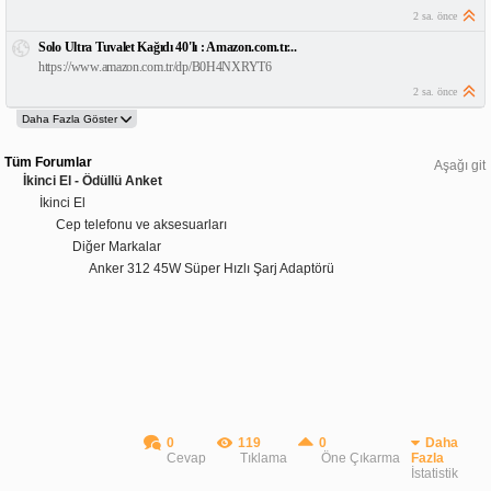
2 sa. önce
Solo Ultra Tuvalet Kağıdı 40'lı : Amazon.com.tr...
https://www.amazon.com.tr/dp/B0H4NXRYT6
2 sa. önce
Tüm Forumlar
Aşağı git
İkinci El - Ödüllü Anket
İkinci El
Cep telefonu ve aksesuarları
Diğer Markalar
Anker 312 45W Süper Hızlı Şarj Adaptörü
0
119
0
Daha
Cevap
Tıklama
Öne Çıkarma
Fazla
İstatistik