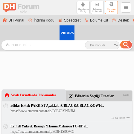
Uygulama
Teknoloji
Giriş ve
ile Aç
Haberleri
Kayıt
DH Portal
İndirim Kodu
Speedtest
Bölüme Git
Destek
Sıcak Fırsatlarda Tıklananlar
Gizle
Editörün Seçtiği Fırsatlar
adidas Erkek PARK ST Ayakkabı CBLACK/CBLACK/OWH...
https://www.amazon.com.tr/dp/B0BZRYNN5M
18 sa. önce
Einhell Yüksek Basınçlı Yıkama Makinesi TC-HP 9...
https://www.amazon.com.tr/dp/B08H1S9QMG