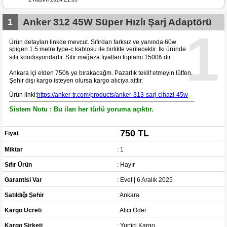
1
Anker 312 45W Süper Hızlı Şarj Adaptörü
1
Ürün detayları linkde mevcut. Sıfırdan farksız ve yanında 60w
spigen 1.5 metre type-c kablosu ile birlikte verilecektir. İki üründe
sıfır kondisyondadır. Sıfır mağaza fiyatları toplamı 1500₺ dir.
Ankara içi elden 750₺ ye bırakacağm. Pazarlık teklif etmeyin lütfen.
Şehir dışı kargo isteyen olursa kargo alıcıya aittir.
Ürün linki:
https://anker-tr.com/products/anker-313-sarj-cihazi-45w
Sistem Notu : Bu ilan her türlü yoruma açıktır.
750 TL
Fiyat
:
Miktar
: 1
Sıfır Ürün
: Hayır
Garantisi Var
: Evet | 6 Aralık 2025
Satıldığı Şehir
: Ankara
Kargo Ücreti
: Alıcı Öder
Kargo Şirketi
: Yurtiçi Kargo