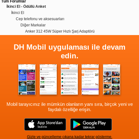
Tüm Forumlar
İkinci El - Ödüllü Anket
İkinci El
Cep telefonu ve aksesuarları
Diğer Markalar
Anker 312 45W Süper Hızlı Şarj Adaptörü
DH Mobil uygulaması ile devam
edin.
Mobil tarayıcınız ile mümkün olanların yanı sıra, birçok yeni ve
faydalı özelliğe erişin.
Gizle ve güncelleme çıkana kadar tekrar gösterme.