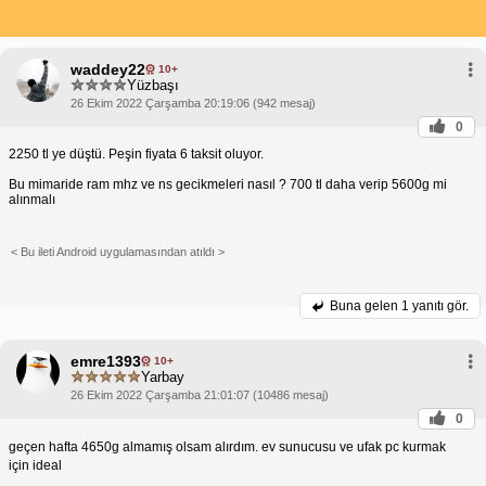
waddey22
10+
Yüzbaşı
26 Ekim 2022 Çarşamba 20:19:06 (942 mesaj)
0
2250 tl ye düştü. Peşin fiyata 6 taksit oluyor.
Bu mimaride ram mhz ve ns gecikmeleri nasıl ? 700 tl daha verip 5600g mi
alınmalı
< Bu ileti Android uygulamasından atıldı >
Buna gelen
1 yanıtı gör.
emre1393
10+
Yarbay
26 Ekim 2022 Çarşamba 21:01:07 (10486 mesaj)
0
geçen hafta 4650g almamış olsam alırdım. ev sunucusu ve ufak pc kurmak
için ideal