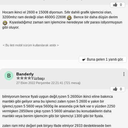
0
Hocam ikinci el 2600 e 1500tl diyorsun. Sıfır dahili grafik işlemcisi olan,
3200mhz ram desteği olan 4600G 2269tl
Bence bir daha düşün derim
Kıyasladığımız zaman sen işlemcine neredeyse sıfır parası istiyormuşsun
gibi oluyor.
< Bu ileti mobil sürüm kullanılarak atıldı >
Buna gelen
1 yanıtı gör.
Banderly
B
Yüzbaşı
27 Ekim 2022 Perşembe 22:21:41 (721 mesaj)
0
bilmiyorum bence fiyatı uygun değil,ryzen 5 2600ün ikinci eline bakınca
mantıklı gibi geliyor ama bu işlemci zaten ryzen 5 2600 e yakın bir
işlemci,ryzen 5 5600 veya 5600g ile arasında çok fark var o yüzden 2250
vermişken 2850lere çıkıp ryzen 5 5600 almaları bu konudakilerin daha
mantıklı veya benim işlemcim gibi bir işlemciyi 1300 gibi bir fiyata.
zaten ram mhz değeri pek birşey ifade etmiyor 2933 desteklesede ben