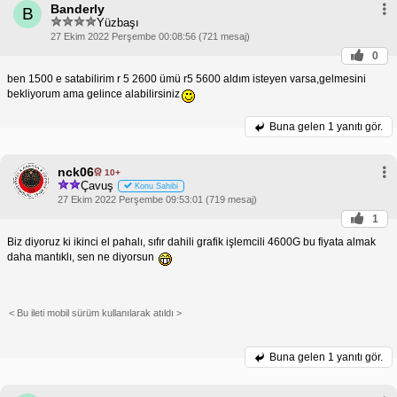
Banderly
B
Yüzbaşı
27 Ekim 2022 Perşembe 00:08:56 (721 mesaj)
0
ben 1500 e satabilirim r 5 2600 ümü r5 5600 aldım isteyen varsa,gelmesini
bekliyorum ama gelince alabilirsiniz
Buna gelen
1 yanıtı gör.
nck06
10+
Çavuş
Konu Sahibi
27 Ekim 2022 Perşembe 09:53:01 (719 mesaj)
1
Biz diyoruz ki ikinci el pahalı, sıfır dahili grafik işlemcili 4600G bu fiyata almak
daha mantıklı, sen ne diyorsun
< Bu ileti mobil sürüm kullanılarak atıldı >
Buna gelen
1 yanıtı gör.