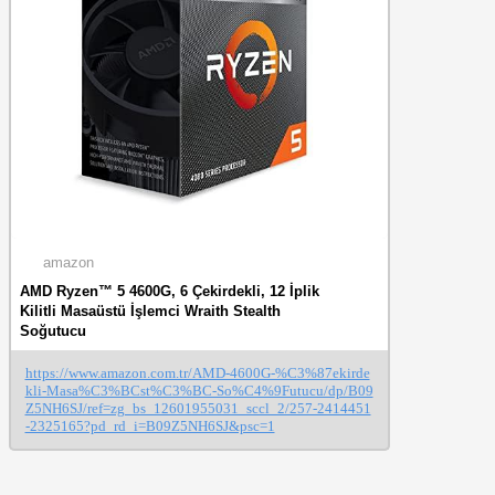
amazon
AMD Ryzen™ 5 4600G, 6 Çekirdekli, 12 İplik
Kilitli Masaüstü İşlemci Wraith Stealth
Soğutucu
https://www.amazon.com.tr/AMD-4600G-%C3%87ekirde
kli-Masa%C3%BCst%C3%BC-So%C4%9Futucu/dp/B09
Z5NH6SJ/ref=zg_bs_12601955031_sccl_2/257-2414451
-2325165?pd_rd_i=B09Z5NH6SJ&psc=1