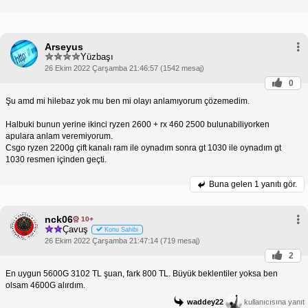
Arseyus
Yüzbaşı
26 Ekim 2022 Çarşamba 21:46:57 (1542 mesaj)
0
Şu amd mi hilebaz yok mu ben mi olayı anlamıyorum çözemedim.
Halbuki bunun yerine ikinci ryzen 2600 + rx 460 2500 bulunabiliyorken
apulara anlam veremiyorum.
Csgo ryzen 2200g çift kanalı ram ile oynadım sonra gt 1030 ile oynadım gt
1030 resmen içinden geçti.
Buna gelen
1 yanıtı gör.
nck06
10+
Çavuş
Konu Sahibi
26 Ekim 2022 Çarşamba 21:47:14 (719 mesaj)
2
En uygun 5600G 3102 TL şuan, fark 800 TL. Büyük beklentiler yoksa ben
olsam 4600G alırdım.
waddey22
kullanıcısına yanıt