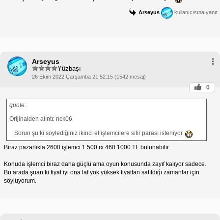
Arseyus
kullanıcısına yanıt
Arseyus
Yüzbaşı
26 Ekim 2022 Çarşamba 21:52:15 (1542 mesaj)
0
quote:
Orijinalden alıntı: nck06
Sorun şu ki söylediğiniz ikinci el işlemcilere sıfır parası isteniyor
Biraz pazarlıkla 2600 işlemci 1.500 rx 460 1000 TL bulunabilir.
Konuda işlemci biraz daha güçlü ama oyun konusunda zayıf kalıyor sadece.
Bu arada şuan ki fiyat iyi ona laf yok yüksek fiyattan satıldığı zamanlar için
söylüyorum.