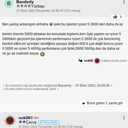
Banderly
B
Yüzbaşı
27 Ekim 2022 Perşembe 16:46:14 (721 mesaj)
0
Ben yanlış anlamışım ahhaha 😂 peki bu işlemci ryzen 5 2600 den daha mı iyi
benim önerim 5600 almaları bu konudaki kişilerin,ben öyle yaptım ve ryzen 5
2600den geçicem,bu işlemcinin performansı ryzen 5 2600 ile çok benzermiş
kontrol ettim,en azından verdiğiniz paraya değsin.600 tl çok değil bence,ryzen
5 5600 ve ryzen 5 4650g performansı çok farklı,5600 5600g den de daha iyi
ve şu an indirimli neyse
nck06
kullanıcısına yanıt
< Bu mesaj bu kişi tarafından değiştirildi
Banderly
--
27 Ekim 2022; 16:59:35
>
< Bu ileti mobil sürüm kullanılarak atıldı >
Buna gelen
1 yanıtı gör.
nck06
10+
Çavuş
Konu Sahibi
27 Ekim 2022 Perşembe 21:35:46 (719 mesaj)