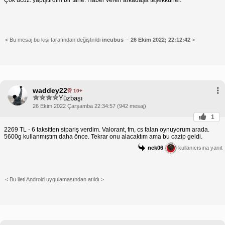
Çok ucuz. yapıştırdım bir tane. Haber veren arkadaşa teşekkürler.
< Bu mesaj bu kişi tarafından değiştirildi
incubus
--
26 Ekim 2022; 22:12:42
>
waddey22
10+
Yüzbaşı
26 Ekim 2022 Çarşamba 22:34:57 (942 mesaj)
1
2269 TL - 6 taksitten sipariş verdim. Valorant, fm, cs falan oynuyorum arada.
5600g kullanmıştım daha önce. Tekrar onu alacaktım ama bu cazip geldi.
nck06
kullanıcısına yanıt
< Bu ileti Android uygulamasından atıldı >