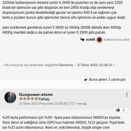
3200de kullanıyorum mesela ryzen 5 2600 ile,puanları vs de aynı yani 2250
liralık bir işlemcim var gibi düşünün,ve ben 2850 liralığı alıp yenilemeyi
düşünüyorum çünkü desteklediği gpular ve işlemci 600 tl ye rağmen çok
farklı,o yüzden bunun gibi işlemciler bence ofis işlemcisi ve pekte uygun değil.
yani özetlemek gerekirse,ryzen 5 5600 ve 5600g 3000tl altında iken 4650g-
4600g mantıklı değil,o da pahalı ikinci el ryzen 5 2600 gibi,pahalı.
nck06
kullanıcısına yanıt
< Bu mesaj bu kişi tarafından değiştirildi
Banderly
--
27 Ekim 2022; 22:28:10
>
Buna gelen
2 yanıtı gör.
Gunpower-storm
Yarbay
27 Ekim 2022 Perşembe 22:58:50 (7727 mesaj)
1
%20 fazla performans için %30~ fazla para ödüyorsunuz 5600G'ye kıyasla.
Sizin ikinci el sattığınız ürün iGPU'suz halinde 4600G, %15 geçiyor. Fiyat farkı
ise %33 azını istiyorsunuz. İkinci el, eski teknoloji, düşük single core