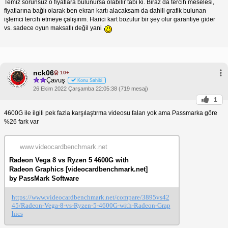
Temiz sorunsuz o fiyatlara bulunursa olabilir tabi ki. Biraz da tercih meselesi,
fiyatlarına bağlı olarak ben ekran kartı alacaksam da dahili grafik bulunan
işlemci tercih etmeye çalışırım. Harici kart bozulur bir şey olur garantiye gider
vs. sadece oyun maksatlı değil yani
nck06
10+
Çavuş
Konu Sahibi
26 Ekim 2022 Çarşamba 22:05:38 (719 mesaj)
1
4600G ile ilgili pek fazla karşılaştırma videosu falan yok ama Passmarka göre
%26 fark var
www.videocardbenchmark.net
Radeon Vega 8 vs Ryzen 5 4600G with
Radeon Graphics [videocardbenchmark.net]
by PassMark Software
https://www.videocardbenchmark.net/compare/3895vs42
45/Radeon-Vega-8-vs-Ryzen-5-4600G-with-Radeon-Grap
hics