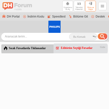
Uygulama
Teknoloji
Giriş ve
ile Aç
Haberleri
Kayıt
DH Portal
İndirim Kodu
Speedtest
Bölüme Git
Destek
Gizle
Editörün Seçtiği Fırsatlar
Sıcak Fırsatlarda Tıklananlar