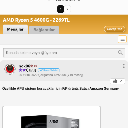
1
2
AMD Ryzen 5 4600G - 2269TL
Mesajlar
Cevap Yaz
Bağlantılar
nck06
10+
Çavuş
Konu Sahibi
26 Ekim 2022 Çarşamba 18:53:58 (719 mesaj)
2
Özellikle APU sistem kuracaklar için F/P ürünü. Satıcı Amazon Germany