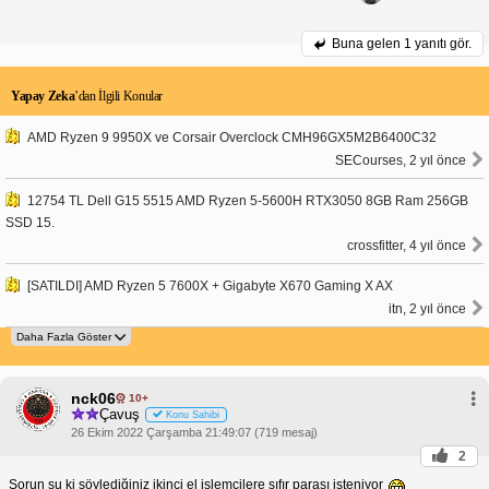
Buna gelen
1 yanıtı gör.
Yapay Zeka
’dan İlgili Konular
AMD Ryzen 9 9950X ve Corsair Overclock CMH96GX5M2B6400C32
SECourses, 2 yıl önce
12754 TL Dell G15 5515 AMD Ryzen 5-5600H RTX3050 8GB Ram 256GB
SSD 15.
crossfitter, 4 yıl önce
[SATILDI] AMD Ryzen 5 7600X + Gigabyte X670 Gaming X AX
itn, 2 yıl önce
nck06
10+
Çavuş
Konu Sahibi
26 Ekim 2022 Çarşamba 21:49:07 (719 mesaj)
2
Sorun şu ki söylediğiniz ikinci el işlemcilere sıfır parası isteniyor