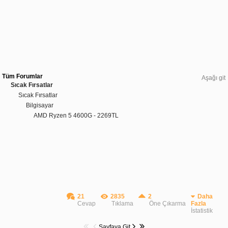
Tüm Forumlar
Aşağı git
Sıcak Fırsatlar
Sıcak Fırsatlar
Bilgisayar
AMD Ryzen 5 4600G - 2269TL
21
2835
2
Daha
Cevap
Tıklama
Öne Çıkarma
Fazla
İstatistik
Sayfaya Git