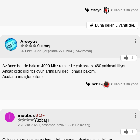
xiseyn
kullanıcısına yanıt
Buna gelen
1 yanıtı gör.
Arseyus
Yüzbaşı
26 Ekim 2022 Çarşamba 22:07:04 (1542 mesaj)
1
Az önce bende baktım 4000 Mhz ramler ile yaklaşık rx 460 yaklaşabiliyor.
Ancak csgo gibi fps oyunlarında iyi değil onada baktım.
Apular garip işlemciler:)
nck06
kullanıcısına yanıt
incubus
15+
İ
Yüzbaşı
26 Ekim 2022 Çarşamba 22:07:52 (1902 mesaj)
1