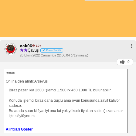
nck06
10+
Çavuş
Konu Sahibi
26 Ekim 2022 Çarşamba 22:00:04 (719 mesaj)
0
quote:
Orijinalden alıntı: Arseyus
Biraz pazarlıkla 2600 işlemci 1.500 rx 460 1000 TL bulunabilir.
Konuda işlemci biraz daha güçlü ama oyun konusunda zayıf kalıyor
sadece.
Bu arada şuan ki fiyat iyi ona laf yok yüksek fiyattan satıldığı zamanlar
için söylüyorum.
Alıntıları Göster