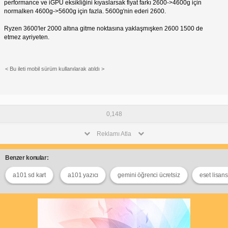
performance ve iGPU eksikliğini kıyaslarsak fiyat farkı 2600->4600g için
normalken 4600g->5600g için fazla. 5600g'nin ederi 2600.
Ryzen 3600'ler 2000 altına gitme noktasına yaklaşmışken 2600 1500 de
etmez ayriyeten.
< Bu ileti mobil sürüm kullanılarak atıldı >
0,148
Reklamı Atla
Benzer konular:
a101 sd kart
a101 yazıcı
gemini öğrenci ücretsiz
eset lisan