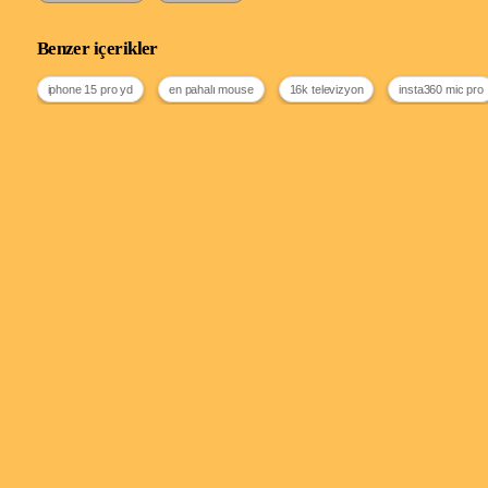
Benzer içerikler
iphone 15 pro yd
en pahalı mouse
16k televizyon
insta360 mic pro