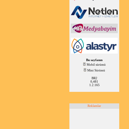
Bu sayfanın
Mobil sürümü
Mini Sürümü
BR2
0,481
1.2.165
Reklamlar