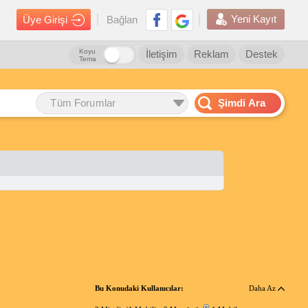
Yeni Kayıt
Üye Girişi
Bağlan
Koyu
İletişim
Reklam
Destek
Tema
Tüm Forumlar
Şimdi Ara
Bu Konudaki Kullanıcılar:
Daha Az