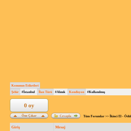
Konunun Etiketleri
Şehir
#İstanbul
İlan Türü
#Alınık
Kondisyon
#Kullanılmış
0 oy
Öne Çıkar
Cevapla
Tüm Forumlar
>>
İkinci El - Ödü
Giriş
Mesaj