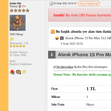
Şahin Abi
03 Ocak 2025 18:55:57
Konu Sahibi
Yarbay
15+
Satıldı!
Bu ürün DH Forum üzerinden s
Bu başlık altında yer alan tüm ilanla
2645 Mesaj
Alınık iPhone 15 Pro Max 512 G
1
Referanslar: 130
3 Ocak 2025 18:55
Katılım Zamanı
1
Alınık iPhone 15 Pro M
01 Ekim 2006
Şehir
İstanbul, Kağıthane
@
Archerodan
 Aydın Bey'den alınmıştır.
Sistem Notu : Bu ilan her türlü yoruma aç
1 TL
Fiyat
:
: 1
Miktar
: Hayır
Sıfır Ürün