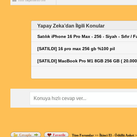
Tüm Başarılarını Gör
Yapay Zeka’dan İlgili Konular
Satılık iPhone 16 Pro Max - 256 - Siyah - Sıfır / 
[SATILDI] 16 pro max 256 gb %100 pil
[SATILDI] MacBook Pro M1 8GB 256 GB ( 20.000
Cevapla
Favorile
Tüm Forumlar
>>
İkinci El - Ödüllü Anket
>