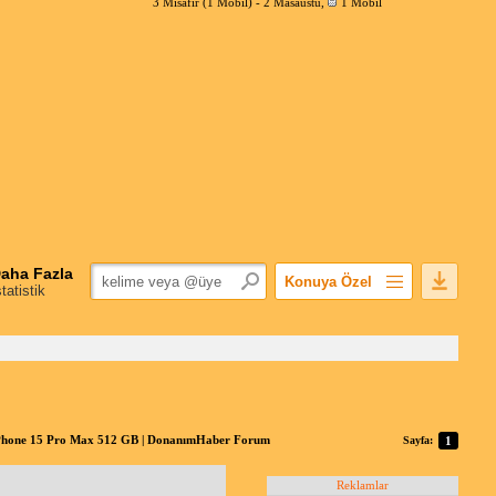
3 Misafir (1 Mobil) -
2 Masaüstü
,
1 Mobil
aha Fazla
Konuya Özel
statistik
Favorilerime Ekle
Konuyu Açandan
Popüler Mesajlar
Linkli Mesajlar
Yazdır
iPhone 15 Pro Max 512 GB | DonanımHaber Forum
Sayfa:
1
E-Posta Aboneliği
Konuyu Gizle
Reklamlar