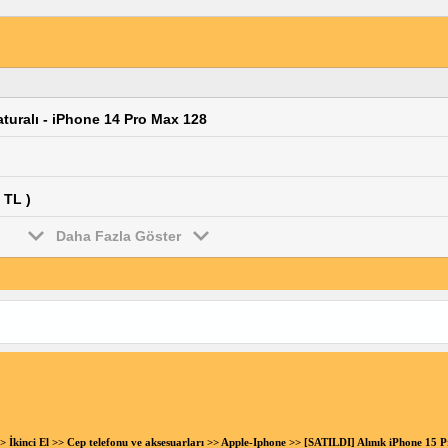
Faturalı - iPhone 14 Pro Max 128
 TL )
Daha Fazla Göster
>
İkinci El
>>
Cep telefonu ve aksesuarları
>>
Apple-Iphone
>> [SATILDI] Alınık iPhone 15