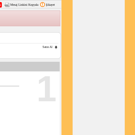
Mesaj Linkini Kopyala
Şikayet
Satın Al
1