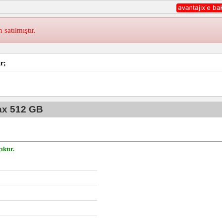
atılmıştır.
r;
B
ax 512 GB
ıktır.