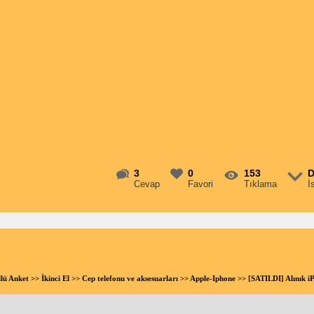
3
0
153
D
Cevap
Favori
Tıklama
İ
llü Anket
>>
İkinci El
>>
Cep telefonu ve aksesuarları
>>
Apple-Iphone
>> [SATILDI] Alınık 