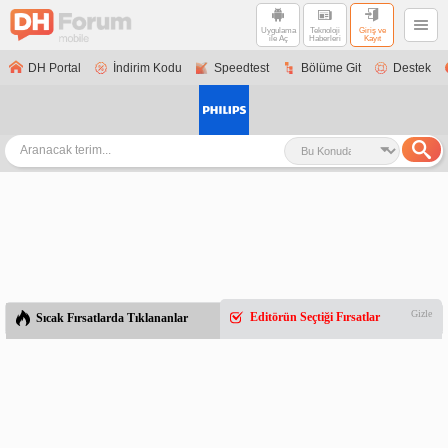
Uygulama
Teknoloji
Giriş ve
ile Aç
Haberleri
Kayıt
DH Portal
İndirim Kodu
Speedtest
Bölüme Git
Destek
Gizle
Editörün Seçtiği Fırsatlar
Sıcak Fırsatlarda Tıklananlar