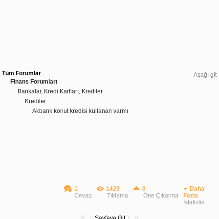
Tüm Forumlar
Aşağı git
Finans Forumları
Bankalar, Kredi Kartları, Krediler
Krediler
Akbank konut kredisi kullanan varmı
1
1429
0
Daha
Cevap
Tıklama
Öne Çıkarma
Fazla
İstatistik
Sayfaya Git