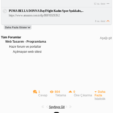
12 sa. önce
PUMA BELLA DONNA DayINight Kadın Spor Ayakkabı,...
https://www.amazon.com.tr/dp/B0F83Z83S2
8 sa. önce
Tüm Forumlar
Aşağı git
Web Tasarım - Programlama
Hazır forum ve portallar
Açılmayan web sitesi
1
804
0
Daha
Cevap
Tıklama
Öne Çıkarma
Fazla
İstatistik
Sayfaya Git