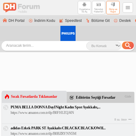
Uygulama
Teknoloji
Giriş ve
ile Aç
Haberleri
Kayıt
DH Portal
İndirim Kodu
Speedtest
Bölüme Git
Destek
Sıcak Fırsatlarda Tıklananlar
Gizle
Editörün Seçtiği Fırsatlar
PUMA BELLA DONNA DayINight Kadın Spor Ayakkabı,...
https://www.amazon.com.tr/dp/B0FH1ZQJ4N
8 sa. önce
adidas Erkek PARK ST Ayakkabı CBLACK/CBLACK/OWH...
https://www.amazon.com.tr/dp/B0BZRYNN5M