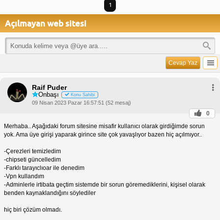
1
Açılmayan web sitesi
Cevap Yaz
Raif Puder
Onbaşı
Konu Sahibi
09 Nisan 2023 Pazar 16:57:51 (52 mesaj)
0
Merhaba.. Aşağıdaki forum sitesine misafir kullanıcı olarak girdiğimde sorun
yok. Ama üye girişi yaparak girince site çok yavaşlıyor bazen hiç açılmıyor..
-Çerezleri temizledim
-chipseti güncelledim
-Farklı tarayıclıoar ile denedim
-Vpn kullandım
-Adminlerle irtibata geçtim sistemde bir sorun göremediklerini, kişisel olarak
benden kaynaklandığını söylediler
hiç biri çözüm olmadı.