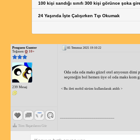
100 kişi sandığı sınıfı 300 kişi görünce şoka g
24 Yaşında İşte Çalışırken Tıp Okumak
Penguen Gunter
05 Temmuz 2025 19:10:22
Teğmen
10+
Oda oda oda maks güzel otel arıyosun dimi pa
seçeneğin bol hemen üye ol oda maks kom ge
239 Mesaj
< Bu ileti mobil sürüm kullanılarak atıldı >
_____________________________
Tüm Başarılarını Gör