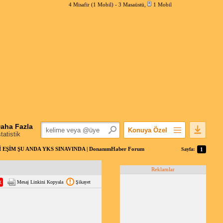
4 Misafir (1 Mobil) -
3 Masaüstü
,
1 Mobil
aha Fazla
Konuya Özel
statistik
Favorilerime Ekle
 EŞİM ŞU ANDA YKS SINAVINDA | DonanımHaber Forum
Sayfa:
1
Konuyu Açandan
Reklamlar
Popüler Mesajlar
Mesaj Linkini Kopyala
Şikayet
Linkli Mesajlar
Yazdır
E-Posta Aboneliği
Konuyu Gizle