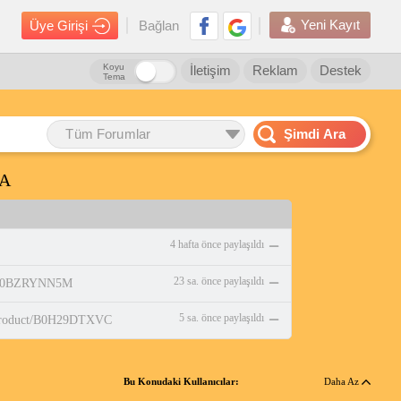
Yeni Kayıt
Üye Girişi
Bağlan
Koyu
İletişim
Reklam
Destek
Tema
Tüm Forumlar
Şimdi Ara
DA
4 hafta önce paylaşıldı
23 sa. önce paylaşıldı
p/B0BZRYNN5M
5 sa. önce paylaşıldı
/product/B0H29DTXVC
Bu Konudaki Kullanıcılar:
Daha Az