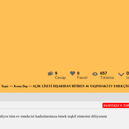
9
0
657
D
Cevap
Favori
Tıklama
İ
f Topic
>>
Konu Dışı
>> AÇIK LİSEYİ DIŞARIDAN BİTİREN 46 YAŞINDAKİ EV EMEKÇİSİ
diyor tüm ev emekcisi kadınlarımıza örnek teşkil etmesini diliyorum 