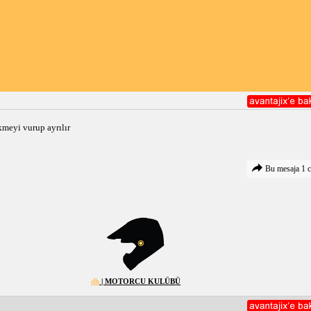
kmeyi vurup ayrılır
Bu mesaja 1 c
dh
| MOTORCU KULÜBÜ