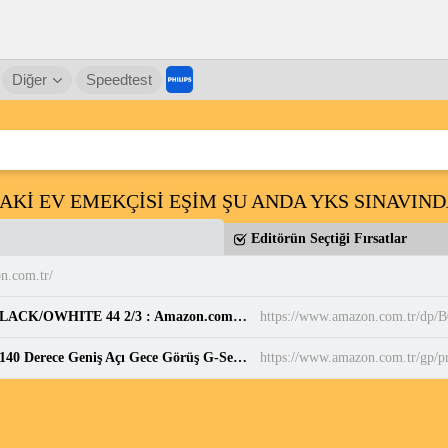
Diğer
Speedtest
DAKİ EV EMEKÇİSİ EŞİM ŞU ANDA YKS SINAVIN
Editörün Seçtiği Fırsatlar
n.com.tr/
adidas Erkek PARK ST Ayakkabı CBLACK/CBLACK/OWHITE 44 2/3 : Amazon.com.tr: Moda
https://www.amazon.com.tr/d
Juo C10 2K QHD WiFi Ekranlı Araç Kamerası 140 Derece Geniş Açı Gece Görüş G-Sensörlü Araç İçi Kamera : Amazon.com.tr: Elektronik
https://www.amazon.com.tr/gp