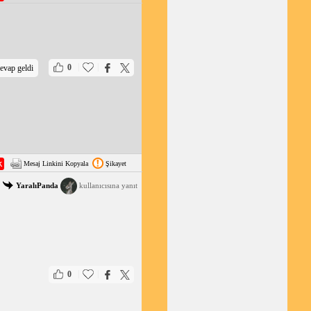
|
|
0
evap geldi
Mesaj Linkini Kopyala
Şikayet
YaralıPanda
kullanıcısına yanıt
|
|
0