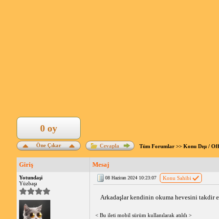
0 oy
Öne Çıkar
Cevapla
Tüm Forumlar
>>
Konu Dışı / Of
Giriş
Mesaj
Yotundaşi
08 Haziran 2024 10:23:07
Konu Sahibi
Yüzbaşı
Arkadaşlar kendinin okuma hevesini takdir e
< Bu ileti mobil sürüm kullanılarak atıldı >