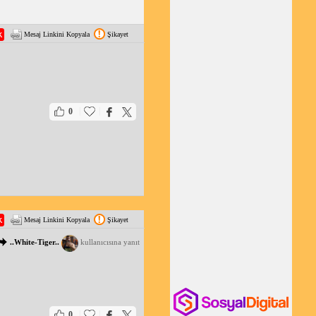
Mesaj Linkini Kopyala
Şikayet
|
|
0
Mesaj Linkini Kopyala
Şikayet
..White-Tiger..
kullanıcısına yanıt
|
|
0