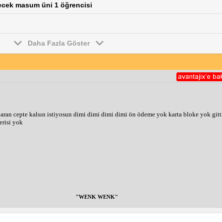
irecek masum üni 1 öğrencisi
Daha Fazla Göster
ran cepte kalsın istiyosun dimi dimi dimi dimi ön ödeme yok karta bloke yok gitti
risi yok
"WENK WENK"