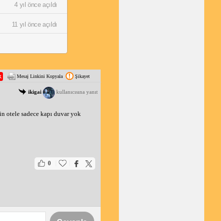
4 yıl önce açıldı
11 yıl önce açıldı
Mesaj Linkini Kopyala
Şikayet
ikigai
kullanıcısına yanıt
n otele sadece kapı duvar yok 
|
|
0