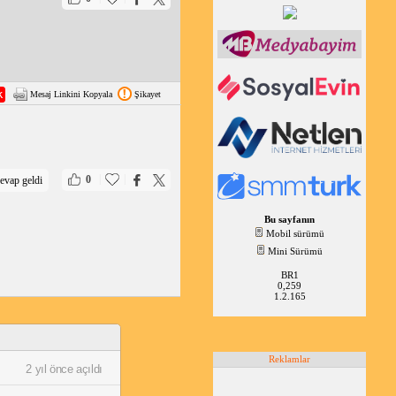
Mesaj Linkini Kopyala
Şikayet
|
|
0
evap geldi
Bu sayfanın
Mobil sürümü
Mini Sürümü
BR1
0,259
1.2.165
Reklamlar
2 yıl önce açıldı