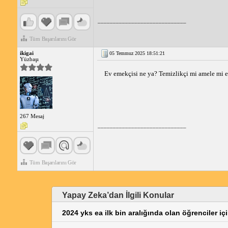
_____________________________
Tüm Başarılarını Gör
ikigai
05 Temmuz 2025 18:51:21
Yüzbaşı
Ev emekçisi ne ya? Temizlikçi mi amele mi 
267 Mesaj
_____________________________
Tüm Başarılarını Gör
Yapay Zeka’dan İlgili Konular
2024 yks ea ilk bin aralığında olan öğrenciler i