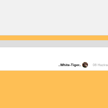
..White-Tiger..
08 Hazira