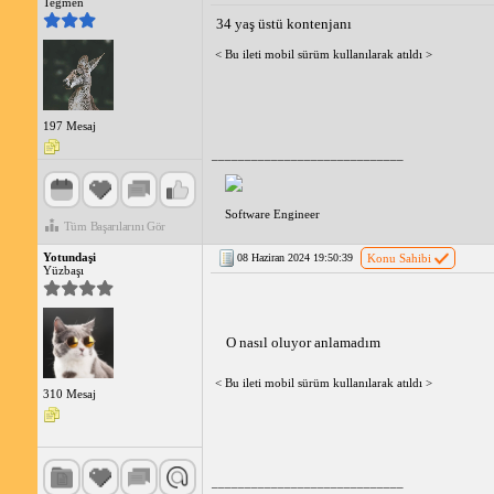
Teğmen
34 yaş üstü kontenjanı
< Bu ileti mobil sürüm kullanılarak atıldı >
197 Mesaj
_____________________________
Software Engineer
Tüm Başarılarını Gör
Yotundaşi
08 Haziran 2024 19:50:39
Konu Sahibi
Yüzbaşı
O nasıl oluyor anlamadım 
< Bu ileti mobil sürüm kullanılarak atıldı >
310 Mesaj
_____________________________