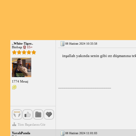
..White-Tiger..
08 Haziran 2024 10:33:58
Binbaşı
15+
inşallah yakında senin gibi ırz düşmanına te
1774 Mesaj
_____________________________
Tüm Başarılarını Gör
YaralıPanda
08 Haziran 2024 11:01:03