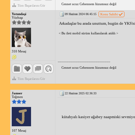
Cennet ucuz Cehennem lüzumsuz değil
Tüm Başarılarını Gör
Yotundaşi
09 Haziran 2024 06:45:15
Konu Sahibi
Yüzbaşı
Arkadaşlar bu arada unuttum, bugün de YKS'ni
< Bu ileti mobil sürüm kullanılarak atıldı >
310 Mesaj
_____________________________
Cennet ucuz Cehennem lüzumsuz değil
Tüm Başarılarını Gör
Jamser
22 Haziran 2025 02:36:33
Teğmen
kütahyalı kasiyer ağabey naapmiski sevmiy
107 Mesaj