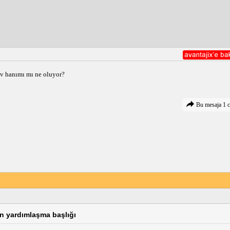
ev hanımı mı ne oluyor?
Bu mesaja 1 c
çin yardımlaşma başlığı