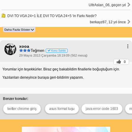
UltrAslan_06, geçen yıl
DVI TO VGA 24+1 İLE DVI TO VGA 24+5 'in Farkı Nedir?
berkayz87, 12 yıl önce
xooa
Teğmen
Konu Sahibi
29 Mayıs 2013 Çarşamba 18:19:09 (562 mesaj)
0
Yorumlar için teşekkürler. Biraz geç bakabildim finallerle boğuştuğum için.
Yazılanları deneyince buraya geri-bildirim yaparım.
Benzer konular:
twitter chrome giriş
asus format tuşu
java error code 1603
m