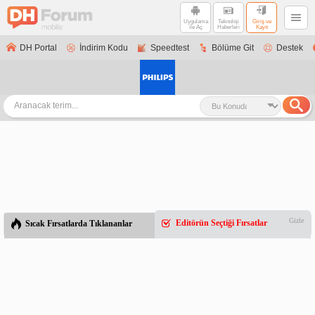
Uygulama
Teknoloji
Giriş ve
ile Aç
Haberleri
Kayıt
DH Portal
İndirim Kodu
Speedtest
Bölüme Git
Destek
Gizle
Editörün Seçtiği Fırsatlar
Sıcak Fırsatlarda Tıklananlar