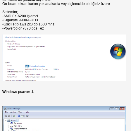
On-board ekran kartım yok anakartta veya işlemcide bildiğiniz üzere.
Sistemim;
-AMD FX-6200 işlemci
-Gigabyte 990XA-UD3
-Gskill Ripjaws 2x8 gb 1600 mhz
-Powercolor 7870 pcs+ ez
Windows puanım 1.