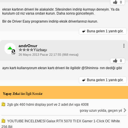
0
ekran kartının driveri ile alakalıdır. Sitesinden indirip kurmayı deneyin. Ya da
kurulum cd niz varsa ondan kurun. Daha sonra güncelleyin.
Bir de Driver Easy programını indirip eksik driverlarınızı kurun.
Buna gelen
1 yanıtı gör.
andrOnur
Yüzbaşı
26 Mayıs 2013 Pazar 22:17:55 (868 mesaj)
0
aynı kartı kullanıyorum ekran kartı driveri ile ilgilidir @Shininra- nın dediği gibi
Buna gelen
1 yanıtı gör.
Yapay Zeka
’dan İlgili Konular
2gb gtx 460 hdmi display port ve 2 adet dvi vga 400tl
şoray uzun yolda, geçen yıl
YOUTUBE İNCELEMESİ Galax RTX 5070 TI EX Gamer 1-Click OC White
256 Bit