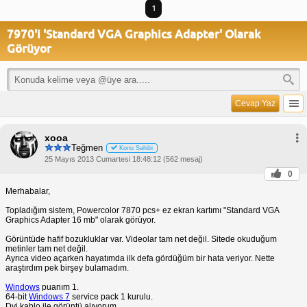
1
7970'i 'Standard VGA Graphics Adapter' Olarak
Görüyor
Cevap Yaz
xooa
Teğmen
Konu Sahibi
25 Mayıs 2013 Cumartesi 18:48:12 (562 mesaj)
0
Merhabalar,
Topladığım sistem, Powercolor 7870 pcs+ ez ekran kartımı "Standard VGA
Graphics Adapter 16 mb" olarak görüyor.
Görüntüde hafif bozukluklar var. Videolar tam net değil. Sitede okuduğum
metinler tam net değil.
Ayrıca video açarken hayatımda ilk defa gördüğüm bir hata veriyor. Nette
araştırdım pek birşey bulamadım.
Windows
puanım 1.
64-bit
Windows 7
service pack 1 kurulu.
Dvi kablo ile görüntü alıyorum.