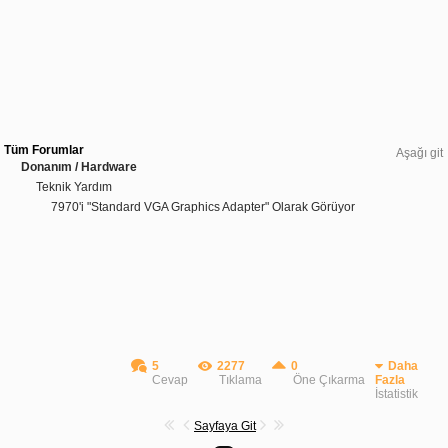
Tüm Forumlar
Aşağı git
Donanım / Hardware
Teknik Yardım
7970'i "Standard VGA Graphics Adapter" Olarak Görüyor
5
2277
0
Daha
Cevap
Tıklama
Öne Çıkarma
Fazla
İstatistik
Sayfaya Git