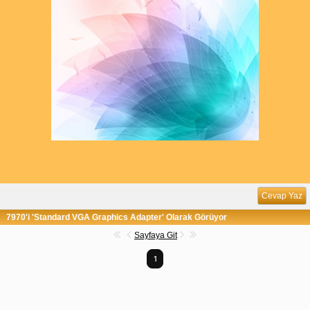
Cevap Yaz
7970'i 'Standard VGA Graphics Adapter' Olarak Görüyor
Sayfaya Git
1