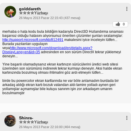
golddareth
Yüzbaşı
26 Mayıs 2013 Pazar 22:15:43 (437 mesaj)
0
merhaba o hata kodu bula bildiğim kadarıyla Direct3D Hızlandırma sınaması
başarısız olduğu hatasını alıyorsunuz önerilen çözümler şunları sıralamışlar:
http://support.microsoft.com/kb/812491
makalesini iyice inceleyin lütfen...
Burada yazılanları uygulayın
veya
http://www.microsoft.com/download/en/details.aspx?
DisplayLang=en&id=35
adresinden en son sürüm DirectX tekrar yüklemeyi
deneyin...
Yine başarılı olamadıysanız ekran kartınızın sürücülerini üretici web sitesi
üzerinden son sürümünü indirerek tekrar kurmayı deneyin. Aksi halde ekran
kartınızında bozulmuş olması ihtimalini göz ardı etmeyin lütfen...
birde bu powercolor ekran kartlarında ne var böle anlamadım burdada bir
arkadaş aldığı ekran kartı bozuk vatandan aldı tamire yolladı aynen geri
yollamışlar açmamışlar bile kutuyu sanırım işin zor arkadaşım umarım
bozulmamıştır
Shinra-
Yüzbaşı
26 Mayıs 2013 Pazar 22:16:00 (464 mesaj)