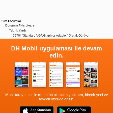
Tüm Forumlar
Donanım / Hardware
Teknik Yardım
7970'i "Standard VGA Graphics Adapter" Olarak Görüyor
DH Mobil uygulaması ile devam
edin.
Mobil tarayıcınız ile mümkün olanların yanı sıra, birçok yeni ve
faydalı özelliğe erişin.