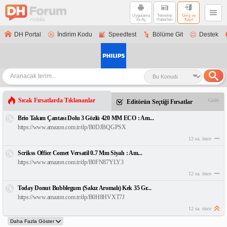
Uygulama
Teknoloji
Giriş ve
ile Aç
Haberleri
Kayıt
DH Portal
İndirim Kodu
Speedtest
Bölüme Git
Destek
Sıcak Fırsatlarda Tıklananlar
Gizle
Editörün Seçtiği Fırsatlar
Brio Takım Çantası Dolu 3 Gözlü 420 MM ECO : Am...
https://www.amazon.com.tr/dp/B0DJBQGPSX
12 sa. önce
Scrikss Office Comet Versatil 0.7 Mm Siyah : Am...
https://www.amazon.com.tr/dp/B0FN87YLY3
12 sa. önce
Today Donut Bubblegum (Sakız Aromalı) Kek 35 Gr...
https://www.amazon.com.tr/dp/B0H8HVXT7J
12 sa. önce