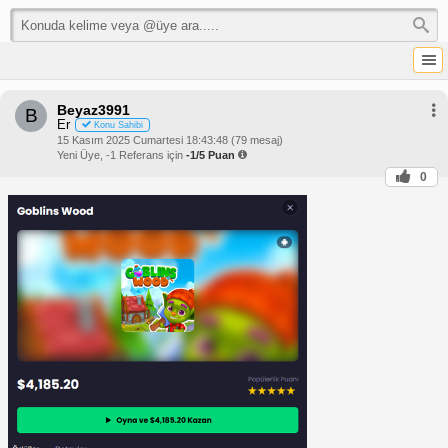
Beyaz3991
B
Er
Konu Sahibi
15 Kasım 2025 Cumartesi 18:43:48 (79 mesaj)
Yeni Üye, -1 Referans için
-1/5 Puan
0