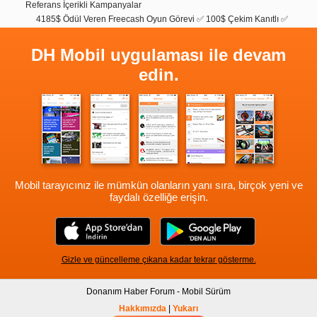
Referans İçerikli Kampanyalar
4185$ Ödül Veren Freecash Oyun Görevi ✅ 100$ Çekim Kanıtlı ✅
DH Mobil uygulaması ile devam
edin.
Mobil tarayıcınız ile mümkün olanların yanı sıra, birçok yeni ve
faydalı özelliğe erişin.
Gizle ve güncelleme çıkana kadar tekrar gösterme.
Donanım Haber Forum - Mobil Sürüm
Hakkımızda
|
Yukarı