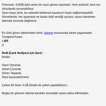
Freecash, 4185$ ödül veren bir oyun görevi yayınladı. Hem android, hem ios
cihazlarda oynanabiliyor.
Oyun baya zorlu, bu sebeple beklenen kazancın hepsi sağlanmayabilir.
Görsellerde, her aşamada ne kadar ödül verdiği yazıyor, oyunu tamamen
bitirmek zorunda değilsiniz.
En ünlü görev sitelerinden birisi,
ödeme
konusunda sıkıntı yaşamadım.
Trustpilot Puanı:
4
.8/5
()
Refli (Çark Hediyesi için Şart) :
Refsiz:
Oyun Oynarak,
Anket Çözerek,
Görev Yaparak,
Para kazanabilirsiniz.
Çekim Alt Sınırı: 0,5$ (Kripto ile çekim yapılabiliyor.)
Başka bir görevin ödeme kanıtıdır, konudaki oyunu daha bitirmedim.