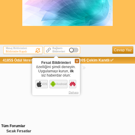
Mesaj Bildirimleri
Bağlantı
Cevap Yaz
Bildirimler Kapalı
Bildirimleri
4185$ Ödül Veren Freecash Oyun Görevi ✅ 100$ Çekim Kanıtlı ✅
Fırsat Bildirimleri
özelliğini şimdi deneyin.
Sayfaya Git
Uygulamayı kurun,
ilk
siz haberdar olun:
1
iOS
Android
Dahası
Tüm Forumlar
Sıcak Fırsatlar