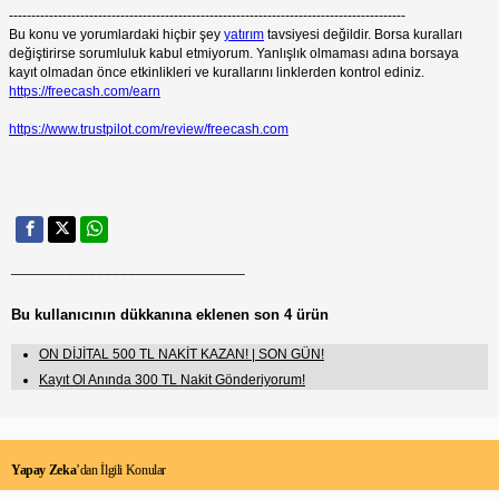
-----------------------------------------------------------------------------------------
Bu konu ve yorumlardaki hiçbir şey
yatırım
tavsiyesi değildir. Borsa kuralları
değiştirirse sorumluluk kabul etmiyorum. Yanlışlık olmaması adına borsaya
kayıt olmadan önce etkinlikleri ve kurallarını linklerden kontrol ediniz.
https://freecash.com/earn
https://www.trustpilot.com/review/freecash.com
______________________________
Bu kullanıcının dükkanına eklenen son 4 ürün
ON DİJİTAL 500 TL NAKİT KAZAN! | SON GÜN!
Kayıt Ol Anında 300 TL Nakit Gönderiyorum!
Yapay Zeka
’dan İlgili Konular