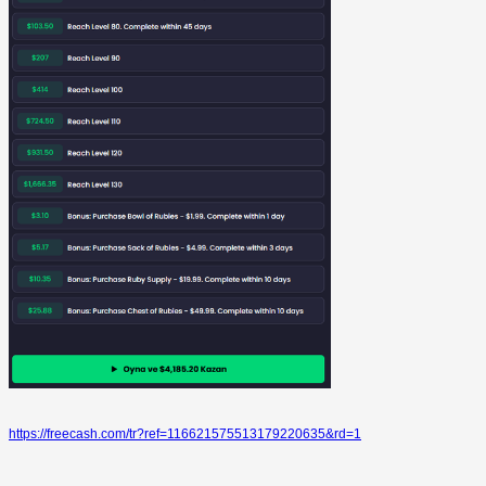
https://freecash.com/tr?ref=116621575513179220635&rd=1