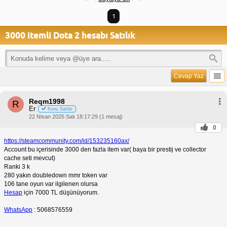
1
3000 itemli Dota 2 hesabı Satılık
Cevap Yaz
Reqm1998
R
Er
Konu Sahibi
22 Nisan 2025 Salı 18:17:29 (1 mesaj)
0
https://steamcommunity.com/id/153235160ax/
Account bu içerisinde 3000 den fazla item var( baya bir prestij ve collector
cache seti mevcut)
Ranki 3 k
280 yakın doubledown mmr token var
106 tane oyun var ilgilenen olursa
Hesap
için 7000 TL düşünüyorum.
WhatsApp
: 5068576559