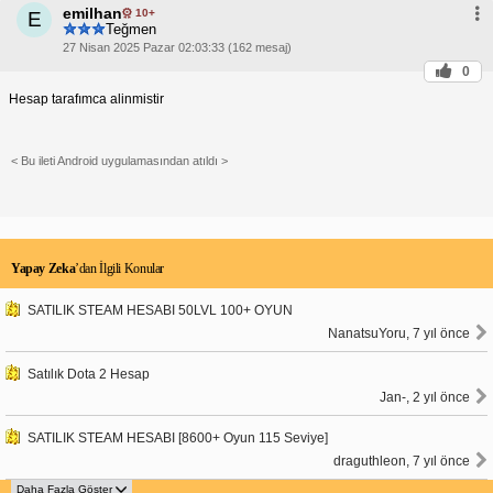
emilhan
10+
E
Teğmen
27 Nisan 2025 Pazar 02:03:33 (162 mesaj)
0
Hesap tarafımca alinmistir
< Bu ileti Android uygulamasından atıldı >
Yapay Zeka
’dan İlgili Konular
SATILIK STEAM HESABI 50LVL 100+ OYUN
NanatsuYoru, 7 yıl önce
Satılık Dota 2 Hesap
Jan-, 2 yıl önce
SATILIK STEAM HESABI [8600+ Oyun 115 Seviye]
draguthleon, 7 yıl önce