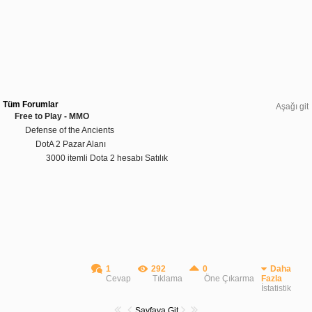
Tüm Forumlar
Aşağı git
Free to Play - MMO
Defense of the Ancients
DotA 2 Pazar Alanı
3000 itemli Dota 2 hesabı Satılık
1
292
0
Daha
Cevap
Tıklama
Öne Çıkarma
Fazla
İstatistik
Sayfaya Git