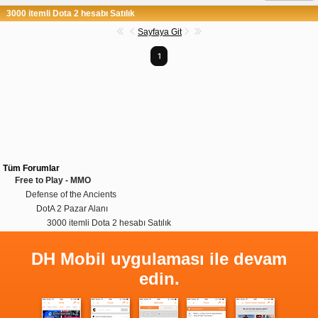
3000 itemli Dota 2 hesabı Satılık
Sayfaya Git
1
Tüm Forumlar
Free to Play - MMO
Defense of the Ancients
DotA 2 Pazar Alanı
3000 itemli Dota 2 hesabı Satılık
DH Mobil uygulaması ile devam
edin.