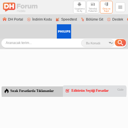
Uygulama
Teknoloji
Giriş ve
ile Aç
Haberleri
Kayıt
DH Portal
İndirim Kodu
Speedtest
Bölüme Git
Destek
Gizle
Editörün Seçtiği Fırsatlar
Sıcak Fırsatlarda Tıklananlar