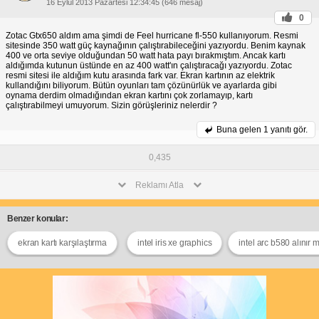
16 Eylül 2013 Pazartesi 12:34:45 (646 mesaj)
0
Zotac Gtx650 aldım ama şimdi de Feel hurricane fl-550 kullanıyorum. Resmi
sitesinde 350 watt güç kaynağının çalıştırabileceğini yazıyordu. Benim kaynak
400 ve orta seviye olduğundan 50 watt hata payı bırakmıştım. Ancak kartı
aldığımda kutunun üstünde en az 400 watt'ın çalıştıracağı yazıyordu. Zotac
resmi sitesi ile aldığım kutu arasında fark var. Ekran kartının az elektrik
kullandığını biliyorum. Bütün oyunları tam çözünürlük ve ayarlarda gibi
oynama derdim olmadığından ekran kartını çok zorlamayıp, kartı
çalıştırabilmeyi umuyorum. Sizin görüşleriniz nelerdir ?
Buna gelen
1 yanıtı gör.
0,435
Reklamı Atla
Benzer konular:
ekran kartı karşılaştırma
intel iris xe graphics
intel arc b580 alınır m