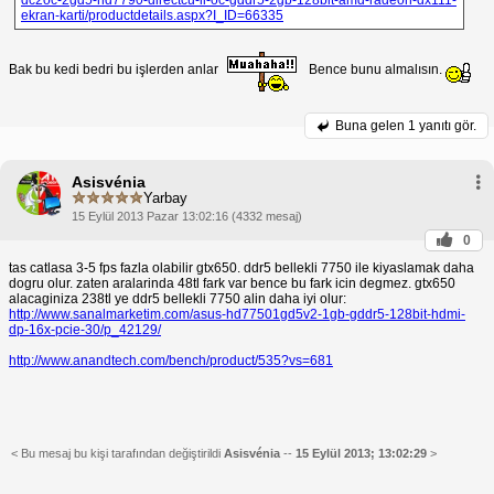
ekran-karti/productdetails.aspx?I_ID=66335
Bak bu kedi bedri bu işlerden anlar
Bence bunu almalısın.
Buna gelen
1 yanıtı gör.
Asisvénia
Yarbay
15 Eylül 2013 Pazar 13:02:16 (4332 mesaj)
0
tas catlasa 3-5 fps fazla olabilir gtx650. ddr5 bellekli 7750 ile kiyaslamak daha
dogru olur. zaten aralarinda 48tl fark var bence bu fark icin degmez. gtx650
alacaginiza 238tl ye ddr5 bellekli 7750 alin daha iyi olur:
http://www.sanalmarketim.com/asus-hd77501gd5v2-1gb-gddr5-128bit-hdmi-
dp-16x-pcie-30/p_42129/
http://www.anandtech.com/bench/product/535?vs=681
< Bu mesaj bu kişi tarafından değiştirildi
Asisvénia
--
15 Eylül 2013; 13:02:29
>