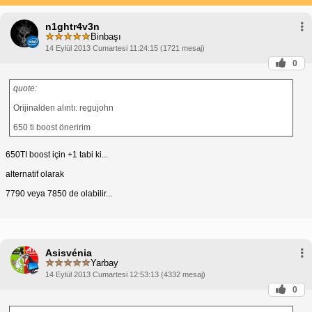
n1ghtr4v3n
Binbaşı
14 Eylül 2013 Cumartesi 11:24:15 (1721 mesaj)
0
quote:
Orijinalden alıntı: regujohn
650 ti boost öneririm
650TI boost için +1 tabi ki...
alternatif olarak
7790 veya 7850 de olabilir...
Asisvénia
Yarbay
14 Eylül 2013 Cumartesi 12:53:13 (4332 mesaj)
0