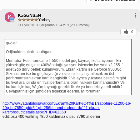
KaGaNSaN
K
Yarbay
11 Eylül 2013 Çarşamba 13:43:19 (2903 mesaj)
0
quote:
Orijinalden alıntı: southgate
Merhaba. Feel hurricane fl-550 model güç kaynağı kullanıyorum. En
yüksek güç çıkışının 400W olduğu yazıyor. İşlemcim ise Amd x2 255. 1
adet 2gb ddr3 bellek kullanıyorum. Ekran kartım ise Geforce 9500Gt.
Size sorum ise bu güç kaynağı ve sistem ile çalışabilecek en üst
performansları ekran kartı hangisidir ? Ve ayrıca yukarıda belittiğim gibi
bu fiyat aralığında en fiyat performans oranı yüksek kart hangisidir? Ve
bu kart için kaç W güç kaynağı gereklidir. Ve ya bendeki yeterli midir?
Cevaplarınız için şimdiden teşekkür ederim. İyi forumlar.
http://www.vatanbilgisayar.com/Ekran%20Kart%C4%B1/sapphire-11200-16-
20g-hd7850-gddr5-1gb-256bit-amd-radeon-dx111-ekran-
karti/productdetails.aspx?I_ID=62360
edit: psu 400 wattmış 7850 kaldırmaz o psu 7790 al derim