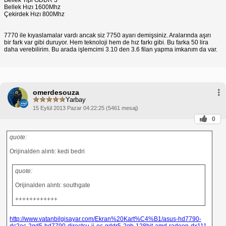
Bellek Hızı 1600Mhz
Çekirdek Hızı 800Mhz
7770 ile kıyaslamalar vardı ancak siz 7750 ayarı demişsiniz. Aralarında aşırı
bir fark var gibi duruyor. Hem teknoloji hem de hız farkı gibi. Bu farka 50 lira
daha verebilirim. Bu arada işlemcimi 3.10 den 3.6 filan yapma imkanım da var.
omerdesouza
Yarbay
15 Eylül 2013 Pazar 04:22:25 (5461 mesaj)
0
quote:
Orijinalden alıntı: kedi bedri
quote:
Orijinalden alıntı: southgate
++++++++++++
http://www.vatanbilgisayar.com/Ekran%20Kart%C4%B1/asus-hd7790-
dc2oc-2gd5-hd7790-directcu-ii-oc-gddr5-2gb-128bit-amd-radeon-dx111-