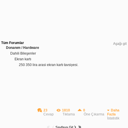
Tüm Forumlar
Aşağı git
Donanım / Hardware
Dahili Bileşenler
Ekran kartı
250 350 lira arasi ekran kartı tavsiyesi.
23
1810
0
Daha
Cevap
Tıklama
Öne Çıkarma
Fazla
İstatistik
Sayfaya Git