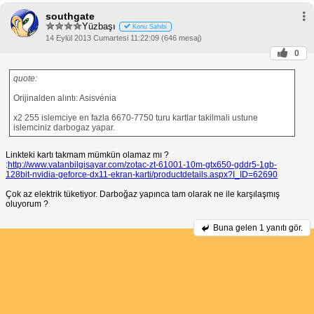
southgate
Yüzbaşı
Konu Sahibi
14 Eylül 2013 Cumartesi 11:22:09 (646 mesaj)
0
quote:
Orijinalden alıntı: Asisvénia
x2 255 islemciye en fazla 6670-7750 turu kartlar takilmali ustune
islemciniz darbogaz yapar.
Linkteki kartı takmam mümkün olamaz mı ?
:
http://www.vatanbilgisayar.com/zotac-zt-61001-10m-gtx650-gddr5-1gb-
128bit-nvidia-geforce-dx11-ekran-karti/productdetails.aspx?I_ID=62690
Çok az elektrik tüketiyor. Darboğaz yapınca tam olarak ne ile karşılaşmış
oluyorum ?
Buna gelen
1 yanıtı gör.