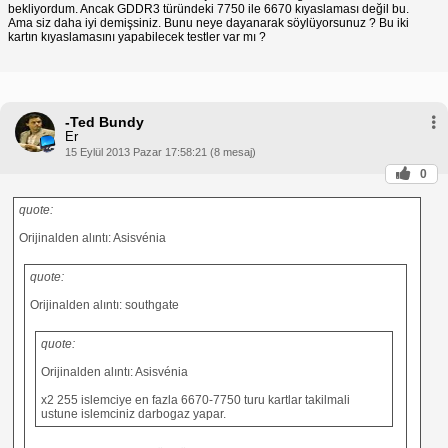
bekliyordum. Ancak GDDR3 türündeki 7750 ile 6670 kıyaslaması değil bu.
Ama siz daha iyi demişsiniz. Bunu neye dayanarak söylüyorsunuz ? Bu iki
kartın kıyaslamasını yapabilecek testler var mı ?
-Ted Bundy
Er
15 Eylül 2013 Pazar 17:58:21 (8 mesaj)
0
quote:
Orijinalden alıntı: Asisvénia
quote:
Orijinalden alıntı: southgate
quote:
Orijinalden alıntı: Asisvénia
x2 255 islemciye en fazla 6670-7750 turu kartlar takilmali
ustune islemciniz darbogaz yapar.