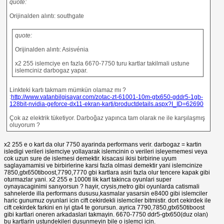
quote:
Orijinalden alıntı: southgate
quote:
Orijinalden alıntı: Asisvénia
x2 255 islemciye en fazla 6670-7750 turu kartlar takilmali ustune
islemciniz darbogaz yapar.
Linkteki kartı takmam mümkün olamaz mı ?
:
http://www.vatanbilgisayar.com/zotac-zt-61001-10m-gtx650-gddr5-1gb-
128bit-nvidia-geforce-dx11-ekran-karti/productdetails.aspx?I_ID=62690
Çok az elektrik tüketiyor. Darboğaz yapınca tam olarak ne ile karşılaşmış
oluyorum ?
x2 255 e o kart da olur 7750 ayarinda performans verir. darbogaz = kartin
isledigi verileri islemciye yollayarak islemcinin o verileri isleyememesi veya
cok uzun sure de islemesi demektir. kisacasi ikisi birbirine uyum
saglayamamisi ve birbirlerine karsi fazla olmasi demektir yani islemcinize
7850,gtx650tiboost,7790,7770 gbi kartlara asiri fazla olur tencere kapak gibi
oturmazlar yani. x2 255 e 1000tl lik kart takinca oyunlari super
oynayacaginimi sanıyorsun ? hayir, crysis,metro gibi oyunlarda catismali
sahnelerde illa performans dususu,kasmalar yasarsin e8400 gibi islemciler
haric gunumuz oyunlari icin cift cekirdekli islemciler bitmistir. dort cekirdek ile
cift cekirdek farkini en iyi gta4 te gorursun. ayrica 7790,7850,gtx650tiboost
gibi kartlari oneren arkadaslari takmayin. 6670-7750 ddr5-gtx650(duz olan)
bu kartlarin ustundekileri dusunmeyin bile o islemci icin.