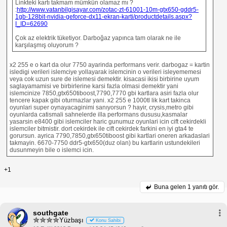
Linkteki kartı takmam mümkün olamaz mı ?
:
http://www.vatanbilgisayar.com/zotac-zt-61001-10m-gtx650-gddr5-
1gb-128bit-nvidia-geforce-dx11-ekran-karti/productdetails.aspx?
I_ID=62690
Çok az elektrik tüketiyor. Darboğaz yapınca tam olarak ne ile
karşılaşmış oluyorum ?
x2 255 e o kart da olur 7750 ayarinda performans verir. darbogaz = kartin
isledigi verileri islemciye yollayarak islemcinin o verileri isleyememesi
veya cok uzun sure de islemesi demektir. kisacasi ikisi birbirine uyum
saglayamamisi ve birbirlerine karsi fazla olmasi demektir yani
islemcinize 7850,gtx650tiboost,7790,7770 gbi kartlara asiri fazla olur
tencere kapak gibi oturmazlar yani. x2 255 e 1000tl lik kart takinca
oyunlari super oynayacaginimi sanıyorsun ? hayir, crysis,metro gibi
oyunlarda catismali sahnelerde illa performans dususu,kasmalar
yasarsin e8400 gibi islemciler haric gunumuz oyunlari icin cift cekirdekli
islemciler bitmistir. dort cekirdek ile cift cekirdek farkini en iyi gta4 te
gorursun. ayrica 7790,7850,gtx650tiboost gibi kartlari oneren arkadaslari
takmayin. 6670-7750 ddr5-gtx650(duz olan) bu kartlarin ustundekileri
dusunmeyin bile o islemci icin.
+1
Buna gelen
1 yanıtı gör.
southgate
Yüzbaşı
Konu Sahibi