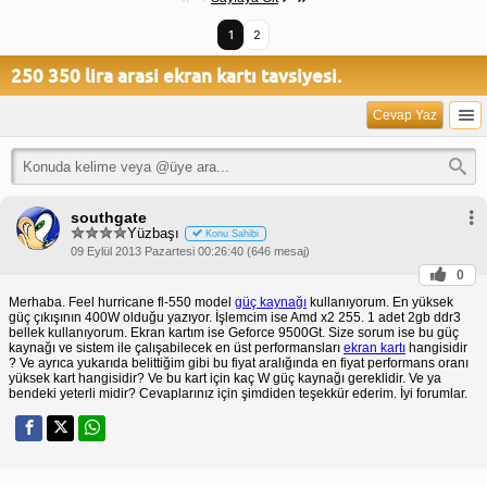
1
2
250 350 lira arasi ekran kartı tavsiyesi.
Cevap Yaz
southgate
Yüzbaşı
Konu Sahibi
09 Eylül 2013 Pazartesi 00:26:40 (646 mesaj)
0
Merhaba. Feel hurricane fl-550 model
güç kaynağı
kullanıyorum. En yüksek
güç çıkışının 400W olduğu yazıyor. İşlemcim ise Amd x2 255. 1 adet 2gb ddr3
bellek kullanıyorum. Ekran kartım ise Geforce 9500Gt. Size sorum ise bu güç
kaynağı ve sistem ile çalışabilecek en üst performansları
ekran kartı
hangisidir
? Ve ayrıca yukarıda belittiğim gibi bu fiyat aralığında en fiyat performans oranı
yüksek kart hangisidir? Ve bu kart için kaç W güç kaynağı gereklidir. Ve ya
bendeki yeterli midir? Cevaplarınız için şimdiden teşekkür ederim. İyi forumlar.