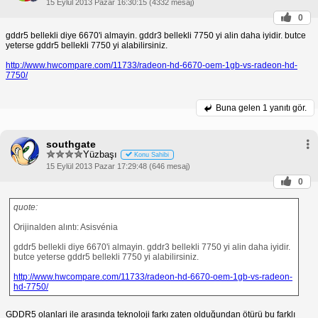
15 Eylül 2013 Pazar 16:30:15 (4332 mesaj)
0
gddr5 bellekli diye 6670'i almayin. gddr3 bellekli 7750 yi alin daha iyidir. butce
yeterse gddr5 bellekli 7750 yi alabilirsiniz.
http://www.hwcompare.com/11733/radeon-hd-6670-oem-1gb-vs-radeon-hd-
7750/
Buna gelen
1 yanıtı gör.
southgate
Yüzbaşı
Konu Sahibi
15 Eylül 2013 Pazar 17:29:48 (646 mesaj)
0
quote:
Orijinalden alıntı: Asisvénia
gddr5 bellekli diye 6670'i almayin. gddr3 bellekli 7750 yi alin daha iyidir.
butce yeterse gddr5 bellekli 7750 yi alabilirsiniz.
http://www.hwcompare.com/11733/radeon-hd-6670-oem-1gb-vs-radeon-
hd-7750/
GDDR5 olanlari ile arasında teknoloji farkı zaten olduğundan ötürü bu farklı