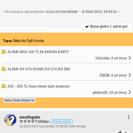
< Bu mesaj bu kişi tarafından değiştirildi
KaGaNSaN
--
11 Eylül 2013; 13:44:11
>
Buna gelen
1 yanıtı gör.
Yapay Zeka
’dan İlgili Konular
ALINIK MAX 100 TL'lik EKRAN KARTI
hDundar, 6 yıl önce
ALINIK RX 470 RX480 RX 570 RX 580
EBÖB, 6 yıl önce
250 - 350 TL Arası ekran kartı arıyorum
alidinc06, 10 yıl önce
southgate
Yüzbaşı
Konu Sahibi
11 Eylül 2013 Çarşamba 14:38:05 (646 mesaj)
0