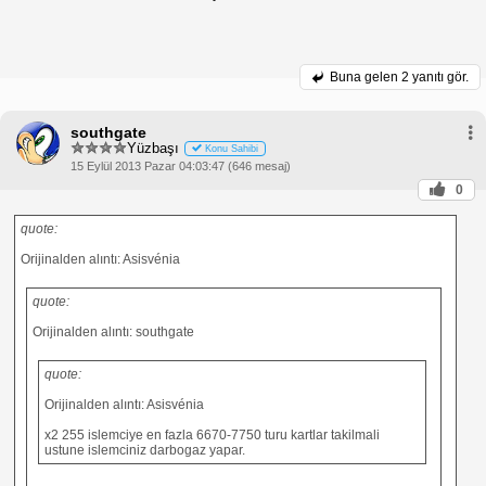
Buna gelen
2 yanıtı gör.
southgate
Yüzbaşı
Konu Sahibi
15 Eylül 2013 Pazar 04:03:47 (646 mesaj)
0
quote:
Orijinalden alıntı: Asisvénia
quote:
Orijinalden alıntı: southgate
quote:
Orijinalden alıntı: Asisvénia
x2 255 islemciye en fazla 6670-7750 turu kartlar takilmali
ustune islemciniz darbogaz yapar.