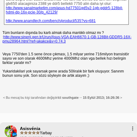
gtx650 alacaginiza 238tl ye ddr5 bellekli 7750 alin daha iyi olur:
http://www.sanalmarketim.com/asus-hd77501gd5v2-1gb-gddr5-128bit-
hdmi-dp-16x-pcie-30/p_42129/
http://www.anandtech.com/bench/product/535?vs=681
Tüm bunların dışında bu kartı almak daha mantıklı olmaz mı ?
:
http://www.sinerji.gen.tr/Urun/Asus-VGA-EAH6670-1-GB-128Bit-GDDR5-16X-
pmu28964.html?ref=akakce&v=0.74.3
Veya 7750'den 1.5 sene önce çıkması, 1.5 milyar yerine 716milyon transistör
sayısı ve son olarak 4600Mhz yerine 4000Mhz olan vga bellek hızı belirgin
farklar yaratır mı?
Yukaridakilari yok sayarsak gene arada 50liralık bir fark oluşuyor. Sanırım
bunun sonu yok. Son sözü söyleyin de artık alayım ;)
< Bu mesaj bu kişi tarafından değiştirildi
southgate
--
15 Eylül 2013; 16:26:36
>
Asisvénia
Yarbay