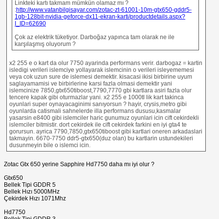
Linkteki kartı takmam mümkün olamaz mı ?
:
http://www.vatanbilgisayar.com/zotac-zt-61001-10m-gtx650-gddr5-
1gb-128bit-nvidia-geforce-dx11-ekran-karti/productdetails.aspx?
I_ID=62690
Çok az elektrik tüketiyor. Darboğaz yapınca tam olarak ne ile
karşılaşmış oluyorum ?
x2 255 e o kart da olur 7750 ayarinda performans verir. darbogaz = kartin
isledigi verileri islemciye yollayarak islemcinin o verileri isleyememesi
veya cok uzun sure de islemesi demektir. kisacasi ikisi birbirine uyum
saglayamamisi ve birbirlerine karsi fazla olmasi demektir yani
islemcinize 7850,gtx650tiboost,7790,7770 gbi kartlara asiri fazla olur
tencere kapak gibi oturmazlar yani. x2 255 e 1000tl lik kart takinca
oyunlari super oynayacaginimi sanıyorsun ? hayir, crysis,metro gibi
oyunlarda catismali sahnelerde illa performans dususu,kasmalar
yasarsin e8400 gibi islemciler haric gunumuz oyunlari icin cift cekirdekli
islemciler bitmistir. dort cekirdek ile cift cekirdek farkini en iyi gta4 te
gorursun. ayrica 7790,7850,gtx650tiboost gibi kartlari oneren arkadaslari
takmayin. 6670-7750 ddr5-gtx650(duz olan) bu kartlarin ustundekileri
dusunmeyin bile o islemci icin.
Zotac Gtx 650 yerine Sapphire Hd7750 daha mı iyi olur ?
Gtx650
Bellek Tipi GDDR 5
Bellek Hızı 5000MHz
Çekirdek Hızı 1071Mhz
Hd7750
Bellek Tipi GDDR 3