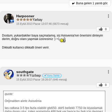
Buna gelen
1 yanıtı gör.
Harpooner
Yarbay
15 Eylül 2013 Pazar 13:07:46 (6673 mesaj)
0
Dostum, yukardakiler baya saçmalamış, siz Asisvenia'nın önerisini dinleyin
derim, doğru olanı yapmak üzeresiniz :) +1
Dikkatli kullanıcı dikkatli öneri verir.
southgate
Yüzbaşı
Konu Sahibi
15 Eylül 2013 Pazar 16:26:07 (646 mesaj)
0
quote:
Orijinalden alıntı: Asisvénia
tas catlasa 3-5 fps fazla olabilir gtx650. ddr5 bellekli 7750 ile kiyaslamak
daha dogru olur. zaten aralarinda 48tl fark var bence bu fark icin degmez.