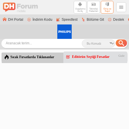
Uygulama
Teknoloji
Giriş ve
ile Aç
Haberleri
Kayıt
DH Portal
İndirim Kodu
Speedtest
Bölüme Git
Destek
Gizle
Editörün Seçtiği Fırsatlar
Sıcak Fırsatlarda Tıklananlar