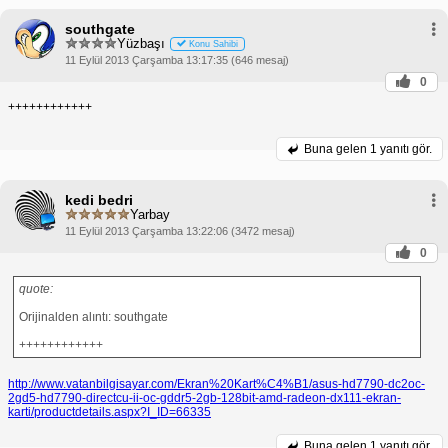
southgate
Yüzbaşı
Konu Sahibi
11 Eylül 2013 Çarşamba 13:17:35 (646 mesaj)
0
++++++++++++
Buna gelen
1 yanıtı gör.
kedi bedri
Yarbay
11 Eylül 2013 Çarşamba 13:22:06 (3472 mesaj)
0
quote:
Orijinalden alıntı: southgate
++++++++++++
http://www.vatanbilgisayar.com/Ekran%20Kart%C4%B1/asus-hd7790-dc2oc-
2gd5-hd7790-directcu-ii-oc-gddr5-2gb-128bit-amd-radeon-dx111-ekran-
karti/productdetails.aspx?I_ID=66335
Buna gelen
1 yanıtı gör.