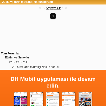
2015 lys tarih matrakçı Nasuh sorusu
Sayfaya Git
1
Tüm Forumlar
Eğitim ve Sınavlar
TYT / AYT / YDT
2015 lys tarih matrakçı Nasuh sorusu
DH Mobil uygulaması ile devam
edin.