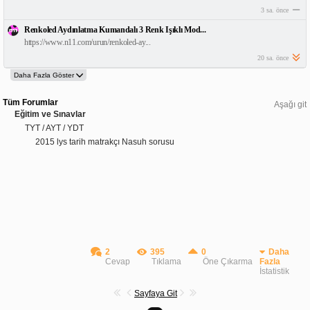
3 sa. önce
Renkoled Aydınlatma Kumandalı 3 Renk Işıklı Mod...
https://www.n11.com/urun/renkoled-ay...
20 sa. önce
Tüm Forumlar
Aşağı git
Eğitim ve Sınavlar
TYT / AYT / YDT
2015 lys tarih matrakçı Nasuh sorusu
2
395
0
Daha
Cevap
Tıklama
Öne Çıkarma
Fazla
İstatistik
Sayfaya Git