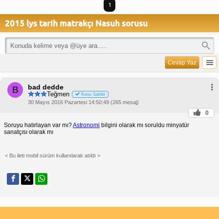
1
2015 lys tarih matrakçı Nasuh sorusu
Cevap Yaz
bad dedde
B
Teğmen
Konu Sahibi
30 Mayıs 2016 Pazartesi 14:50:49 (265 mesaj)
0
Soruyu hatırlayan var mı?
Astronomi
bilgini olarak mı soruldu minyatür
sanatçısı olarak mı
< Bu ileti mobil sürüm kullanılarak atıldı >