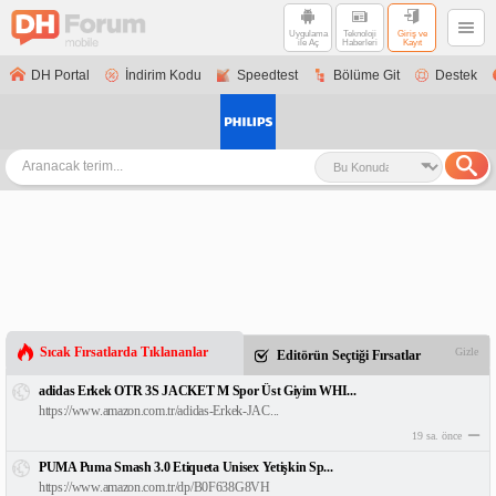
Uygulama
Teknoloji
Giriş ve
ile Aç
Haberleri
Kayıt
DH Portal
İndirim Kodu
Speedtest
Bölüme Git
Destek
Sıcak Fırsatlarda Tıklananlar
Gizle
Editörün Seçtiği Fırsatlar
adidas Erkek OTR 3S JACKET M Spor Üst Giyim WHI...
https://www.amazon.com.tr/adidas-Erkek-JAC...
19 sa. önce
PUMA Puma Smash 3.0 Etiqueta Unisex Yetişkin Sp...
https://www.amazon.com.tr/dp/B0F638G8VH