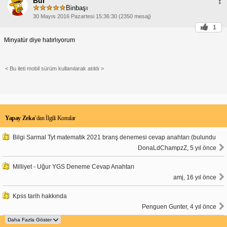
BuI
Binbaşı
30 Mayıs 2016 Pazartesi 15:36:30 (2350 mesaj)
1
Minyatür diye hatırlıyorum
< Bu ileti mobil sürüm kullanılarak atıldı >
Yapay Zeka
’dan İlgili Konular
Bilgi Sarmal Tyt matematik 2021 branş denemesi cevap anahtarı (bulundu
DonaLdChampzZ, 5 yıl önce
Milliyet - Uğur YGS Deneme Cevap Anahtarı
amj, 16 yıl önce
Kpss tarih hakkında
Penguen Gunter, 4 yıl önce