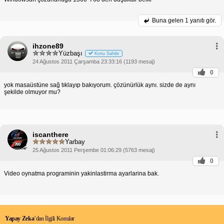
Buna gelen
1 yanıtı gör.
ihzone89
Yüzbaşı
Konu Sahibi
24 Ağustos 2011 Çarşamba 23:33:16 (1193 mesaj)
0
yok masaüstüne sağ tıklayıp bakıyorum. çözünürlük aynı. sizde de aynı
şekilde olmuyor mu?
iscanthere
Yarbay
25 Ağustos 2011 Perşembe 01:06:29 (5763 mesaj)
0
Video oynatma programinin yakinlastirma ayarlarina bak.
Yapay Zeka
’dan İlgili Konular