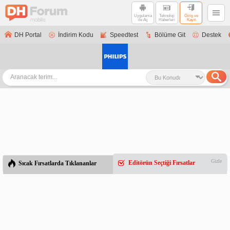
Uygulama
Teknoloji
Giriş ve
ile Aç
Haberleri
Kayıt
DH Portal
İndirim Kodu
Speedtest
Bölüme Git
Destek
Gizle
Editörün Seçtiği Fırsatlar
Sıcak Fırsatlarda Tıklananlar