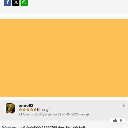
onno92
Binbaşı
24 Ağustos 2011 Çarşamba 22:48:45 (2226 mesaj)
0
Windowsun çözünürlüğü 1366*768 den düşüktür belki