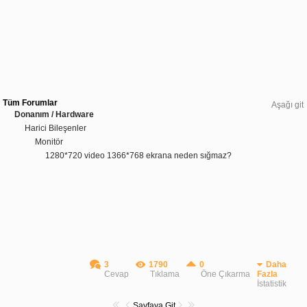
Tüm Forumlar
Aşağı git
Donanım / Hardware
Harici Bileşenler
Monitör
1280*720 video 1366*768 ekrana neden sığmaz?
3
1790
0
Daha
Cevap
Tıklama
Öne Çıkarma
Fazla
İstatistik
Sayfaya Git