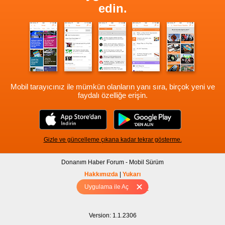
edin.
Mobil tarayıcınız ile mümkün olanların yanı sıra, birçok yeni ve
faydalı özelliğe erişin.
Gizle ve güncelleme çıkana kadar tekrar gösterme.
Donanım Haber Forum - Mobil Sürüm
Hakkımızda
|
Yukarı
Uygulama ile Aç
Tam sürüm için Tıklayınız
Version: 1.1.2306