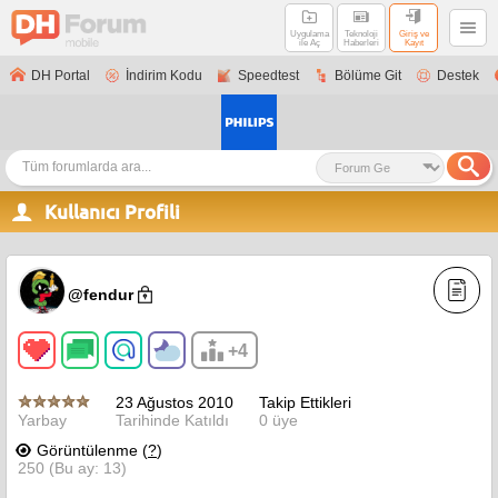
Uygulama
Teknoloji
Giriş ve
ile Aç
Haberleri
Kayıt
DH Portal
İndirim Kodu
Speedtest
Bölüme Git
Destek
Kullanıcı Profili
@fendur
+4
23 Ağustos 2010
Takip Ettikleri
Yarbay
Tarihinde Katıldı
0 üye
Görüntülenme (
?
)
250 (Bu ay: 13)