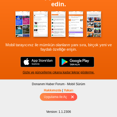
edin.
Mobil tarayıcınız ile mümkün olanların yanı sıra, birçok yeni ve
faydalı özelliğe erişin.
Gizle ve güncelleme çıkana kadar tekrar gösterme.
Donanım Haber Forum - Mobil Sürüm
Hakkımızda
|
Yukarı
Uygulama ile Aç
Tam sürüm için Tıklayınız
Version: 1.1.2306