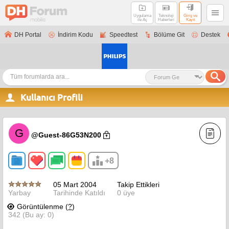
Uygulama
Teknoloji
Giriş ve
ile Aç
Haberleri
Kayıt
DH Portal
İndirim Kodu
Speedtest
Bölüme Git
Destek
Kullanıcı Profili
G
@Guest-86G53N200
+8
05 Mart 2004
Takip Ettikleri
Yarbay
Tarihinde Katıldı
0 üye
Görüntülenme (
?
)
342 (Bu ay: 0)