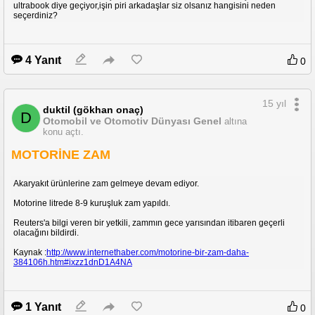
ultrabook diye geçiyor,işin piri arkadaşlar siz olsanız hangisini neden
seçerdiniz?
4 Yanıt
0
15 yıl
duktil (gökhan onaç)
D
Otomobil ve Otomotiv Dünyası Genel
altına
konu açtı.
MOTORİNE ZAM
Akaryakıt ürünlerine zam gelmeye devam ediyor.
Motorine litrede 8-9 kuruşluk zam yapıldı.
Reuters'a bilgi veren bir yetkili, zammın gece yarısından itibaren geçerli
olacağını bildirdi.
Kaynak :
http://www.internethaber.com/motorine-bir-zam-daha-
384106h.htm#ixzz1dnD1A4NA
1 Yanıt
0