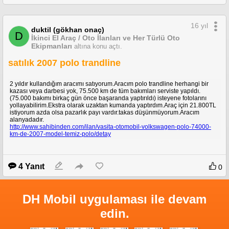
16 yıl
duktil (gökhan onaç)
D
İkinci El Araç / Oto İlanları ve Her Türlü Oto
Ekipmanları
altına konu açtı.
satılık 2007 polo trandline
2 yıldır kullandığım aracımı satıyorum.Aracım polo trandline herhangi bir
kazası veya darbesi yok, 75.500 km de tüm bakımları serviste yapıldı.
(75.000 bakımı birkaç gün önce başaranda yaptırıldı) isteyene fotolarını
yollayabilirim.Ekstra olarak uzaktan kumanda yaptırdım.Araç için 21.800TL
istiyorum azda olsa pazarlık payı vardır.takas düşünmüyorum.Aracım
alanyadadır.
http://www.sahibinden.com/ilan/vasita-otomobil-volkswagen-polo-74000-
km-de-2007-model-temiz-polo/detay
4 Yanıt
0
DH Mobil uygulaması ile devam
edin.