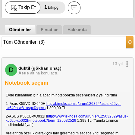
1
Takip Et
takipçi
Gönderiler
Fırsatlar
Hakkında
13 yıl
duktil (gökhan onaç)
D
Asus
altına konu açtı.
Notebook seçimi
Evde kullanmak için alacağım notebookda seçenekleri 2 ye indirdim
1- Asus K55VD-SX640H
http://bimeks.com.tr/urun/126824/asus-k55vd-
sx640h-w8-.aspx#specs
1.300,00 TL
2-ASUS K56CB-XO032H
http://www.teknosa.com/urunler/125032529/asus-
k56cb-xo032h-notebook?term=125032529
1.399 TL (Yarınki turuncu
indirimdeki fiyatı)
Aralarında özellik olarak çok fark göremedim sadece 2nci seçeneğim