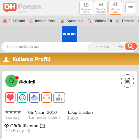
Uygulama
Teknoloji
Giriş ve
ile Aç
Haberleri
Kayıt
DH Portal
İndirim Kodu
Speedtest
Bölüme Git
Destek
Kullanıcı Profili
D
@duktil
05 Nisan 2010
Takip Ettikleri
Yüzbaşı
Tarihinde Katıldı
1 üye
Görüntülenme (
?
)
72 (Bu ay: 0)