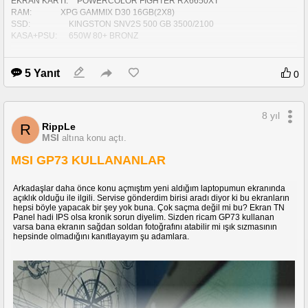
EKRAN KARTI:	POWERCOLOR FIGHTER RX6650XT
RAM:				XPG GAMMIX D30 16GB(2X8)
SSD:					KINGSTON SNV2S 500 GB 3500/2100
KASA+PSU:		650W 80+ BRONZ
TOPLAM:	 
13.389 TL
5 Yanıt
0
8 yıl
RippLe
R
www.gamegaraj.com
MSI
altına konu açtı.
Hero 5A-RX6000 - Game Garaj
MSI GP73 KULLANANLAR
https://www.gamegaraj.com/urun/hero-5a-rx6000/
Arkadaşlar daha önce konu açmıştım yeni aldığım laptopumun ekranında
açıklık olduğu ile ilgili. Servise gönderdim birisi aradı diyor ki bu ekranların
hepsi böyle yapacak bir şey yok buna. Çok saçma değil mi bu? Ekran TN
Panel hadi IPS olsa kronik sorun diyelim. Sizden ricam GP73 kullanan
varsa bana ekranın sağdan soldan fotoğrafını atabilir mi ışık sızmasının
hepsinde olmadığını kanıtlayayım şu adamlara.