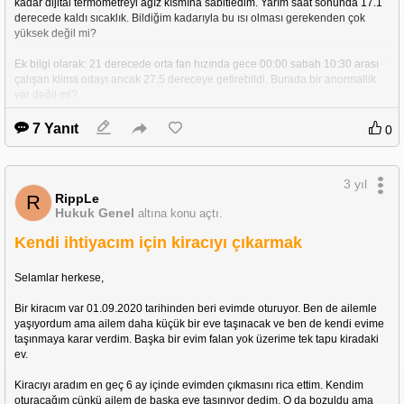
kadar dijital termometreyi ağız kısmına sabitledim. Yarım saat sonunda 17.1 
derecede kaldı sıcaklık. Bildiğim kadarıyla bu ısı olması gerekenden çok 
yüksek değil mi? 
Ek bilgi olarak: 21 derecede orta fan hızında gece 00:00 sabah 10:30 arası 
çalışan klima odayı ancak 27.5 dereceye getirebildi. Burada bir anormallik 
var değil mi?
Ek bilgi 2: Montaj sırasında 5 dakikalık bir vakum işlemi yapıldı
7 Yanıt
0
3 yıl
RippLe
R
Hukuk Genel
altına konu açtı.
Kendi ihtiyacım için kiracıyı çıkarmak
Selamlar herkese,
Bir kiracım var 01.09.2020 tarihinden beri evimde oturuyor. Ben de ailemle 
yaşıyordum ama ailem daha küçük bir eve taşınacak ve ben de kendi evime 
taşınmaya karar verdim. Başka bir evim falan yok üzerime tek tapu kiradaki 
ev.
Kiracıyı aradım en geç 6 ay içinde evimden çıkmasını rica ettim. Kendim 
oturacağım çünkü ailem de başka eve taşınıyor dedim. O da bozuldu ama 