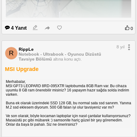
4 Yanıt
0
8 yıl
RippLe
R
Notebook - Ultrabook - Oyuncu Dizüstü
Tavsiye Bölümü
altına konu açtı.
MSI Upgrade
Merhabalar,
MSI GP73 LEOPARD 8RD-095XTR laptobumda 8GB Ram var. Bu cihaza
uyumlu 8 GB ram önerebilir misiniz? 16 yapayım hazır sağda solda indirim
varken.
Buna ek olarak üzerindeki SSD 128 GB, bu normal sata ssd sanırım. Yanına
M.2 ssd eklesem diyorum. 500 GB falan iyi olur tavsiyeniz var mı?
Ve son olarak; böyle kocaman laptoplar için nasıl çantalar kullanıyorsunuz?
Masaüstü pc gibi mübarek :) samsonite hariç güzel bir şey göremedim.
Onlar da baya bi pahalı. Siz ne önerirsiniz?