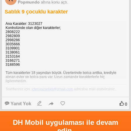
Popmundo
altına konu açtı.
Satılık 9 çocuklu karakter
Ana Karakter: 3123027
Kontrolünde olan diğer karakterler;
2808222
2982809
2998286
3035666
3109901
3138061
3153164
3166271
3188596
Tüm karakterler 18 yaşından büyük. Üzerlerinde bolca antika, krediyle
alınan evler ve bolca para var. Uzun zamandır karakterlerle hiç
ilgilenmedim.
Teklifleriniz için:
ictenyazarlikli@gmail.com
adresine mail atabilirsiniz.
Yanıt Yok
0
DH Mobil uygulaması ile devam
edin.