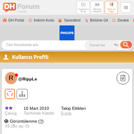
Uygulama
Teknoloji
Giriş ve
ile Aç
Haberleri
Kayıt
DH Portal
İndirim Kodu
Speedtest
Bölüme Git
Destek
Kullanıcı Profili
R
@RippLe
10 Mart 2010
Takip Ettikleri
Çavuş
Tarihinde Katıldı
0 üye
Görüntülenme (
?
)
39 (Bu ay: 0)