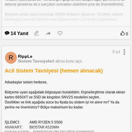
ekleme gerekirse de o parçaları sonradan alabilirim yine de önerebilirsiniz. 
Sistemin amacı oyun oynamak. DDR5 olmasını istiyorum. Tercihen sistemi 
bembeyaz yapmak isterdim ama bütçeme göre çok fantezi yapılamıyor 
anladığım kadarıyla :)
14 Yanıt
0
İşlemci:
  			Ryzen 5 7600x (Ryzen 7 7700 için bütçe zorlamaya değer 
mi?)
3 yıl
Anakart: 
			MSI PRO B650-P WIFI AMD B650 düşünüyorum. Diğer 
RippLe
R
başlıklardan aldığım bilgilerle bu fikre kapıldım.
Sistem Tavsiyeleri
altına konu açtı.
Ram:     
  			Mümkünse 5600 Mhz üzeri 32GB ram tercih edeceğim. 
Bütçem yetmezse 16GB alarak sonra ekleme de yapabilirim.
Acil Sistem Tavsiyesi (hemen alınacak)
SSD:
	   			Samsung 980 Pro 1TB (aldım duruyor.)
Ekran Kartı:
		7800 XT ve 4070 arasında gidip geliyorum. Gelecek 
Arkadaşlar selam herkese,
güncellemeler ile 7800 xt atak yapabilir diye düşünüyorum. Siz ne dersiniz?
Kasa:
			    Beyaz RGB bir kasa hayal ediyorum ama ATX olarak ne 
Bütçeme uyan aşağıdaki bilgisayarı bulabildim. Kişiselleştirme olarak ekran 
önerirsiniz bilemiyorum (anakart atx olduğu için)
kartını 6650XT ve SSD de kingston SNV2S modelini seçtim. 
Power:
				Powerda ne özellik aramam gerek bilmiyorum. Bu da beyaz 
Özellikler ve link aşağıda sizce bu fiyata bu sistem iyi mi alınır mı? Ya da 
olursa sistem daha güzel durabilir sanırım.
yerine ne önerirsiniz? Bütçe maksimum bu kadar.
Fikirleriniz benim için gerçekten önemli. Şimdiden herkese teşekkür ederim.
İŞLEMCİ:   		AMD RYZEN 5 5500
ANAKART:  		BIOSTAR A520MH