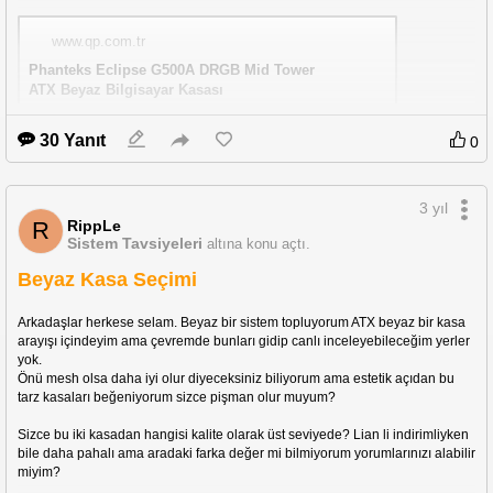
www.qp.com.tr
Phanteks Eclipse G500A DRGB Mid Tower 
ATX Beyaz Bilgisayar Kasası
https://www.qp.com.tr/phanteks-eclipse-g500a-drgb-mid-t
30 Yanıt
0
ower-atx-beyaz-bilgisayar-kasasi
3 yıl
RippLe
R
Sistem Tavsiyeleri
altına konu açtı.
Beyaz Kasa Seçimi
Arkadaşlar herkese selam. Beyaz bir sistem topluyorum ATX beyaz bir kasa 
arayışı içindeyim ama çevremde bunları gidip canlı inceleyebileceğim yerler 
yok. 
Önü mesh olsa daha iyi olur diyeceksiniz biliyorum ama estetik açıdan bu 
tarz kasaları beğeniyorum sizce pişman olur muyum?
Sizce bu iki kasadan hangisi kalite olarak üst seviyede? Lian li indirimliyken 
bile daha pahalı ama aradaki farka değer mi bilmiyorum yorumlarınızı alabilir 
miyim?