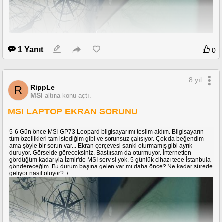
1 Yanıt
0
8 yıl
RippLe
R
MSI
altına konu açtı.
MSI LAPTOP EKRAN SORUNU
5-6 Gün önce MSI-GP73 Leopard bilgisayarımı teslim aldım. Bilgisayarın
tüm özellikleri tam istediğim gibi ve sorunsuz çalışıyor. Çok da beğendim
ama şöyle bir sorun var... Ekran çerçevesi sanki oturmamış gibi ayrık
duruyor. Görselde göreceksiniz. Bastırsam da oturmuyor. İnternetten
gördüğüm kadarıyla İzmir'de MSI servisi yok. 5 günlük cihazı teee İstanbula
göndereceğim. Bu durum başına gelen var mı daha önce? Ne kadar sürede
geliyor nasıl oluyor? :/