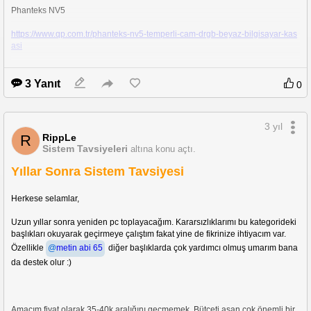
Phanteks NV5
https://www.qp.com.tr/phanteks-nv5-temperli-cam-drgb-beyaz-bilgisayar-kas
asi
Lian Li o11 Dynamic Evo
3 Yanıt
0
https://www.qp.com.tr/lian-li-o11d-evo-beyaz-mid-tower-e-atx-bilgisayar-kasa
si?qty=1
3 yıl
RippLe
R
Sistem Tavsiyeleri
altına konu açtı.
Yıllar Sonra Sistem Tavsiyesi
Herkese selamlar,
Uzun yıllar sonra yeniden pc toplayacağım. Kararsızlıklarımı bu kategorideki 
başlıkları okuyarak geçirmeye çalıştım fakat yine de fikrinize ihtiyacım var. 
Özellikle 
@
metin abi 65
 diğer başlıklarda çok yardımcı olmuş umarım bana 
da destek olur :)
Amacım fiyat olarak 35-40k aralığını geçmemek. Bütçeti aşan çok önemli bir 