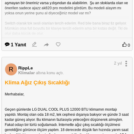
aşmayan bir öneriniz varsa y.dışından da alabilirim.  Şu an stoklarda olan ve 
önerilen sadece ajazz ak820 pro modelini gördüm. Bu modeli alayım mı 
yoksa onun yerine şunu al diyeceğiniz model var mı?
Switch olarak tok sesli olanları tercih ederim. Red bile bana biraz tiz geliyor. 
Mümkün olsa full boyutlu bir klavye tercih ederim ama bir kıstas değil. Tkl de 
olur daha küçük de olur.
1 Yanıt
0
Şimdiden teşekkürler :)
Bütçete max:4000 diyebiliriz
2 yıl
RippLe
R
Klimalar
altına konu açtı.
Klima Ağız Çıkış Sıcaklığı
Merhabalar,
Geçen günlerde LG DUAL COOL PLUS 12000 BTU klimamın montajı 
yapıldı. Montaj olan oda 18 m2, tek cephesi dışarıya bakıyor ve günde 3 saat 
kadar güneş alıyor. Bu klimanın fazlasıyla yeteceğini düşünerek almıştım. 
Fakat odayı bir türlü soğutamadı. İnternette ağız çıkış sıcaklığı ölçülmesi 
gerektiğini görünce ölçüm yaptım. 18 derecede düşük fan hızında yarım saat 