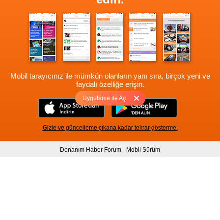
Mobil tarayıcınız ile mümkün olanların yanı sıra, birçok yeni ve
faydalı özelliğe erişin.
Uygulama ile Aç
Gizle ve güncelleme çıkana kadar tekrar gösterme.
Donanım Haber Forum - Mobil Sürüm
Hakkımızda
|
Yukarı
Tam sürüm için Tıklayınız
Version: 1.1.2306
Donanım Sponsoru: