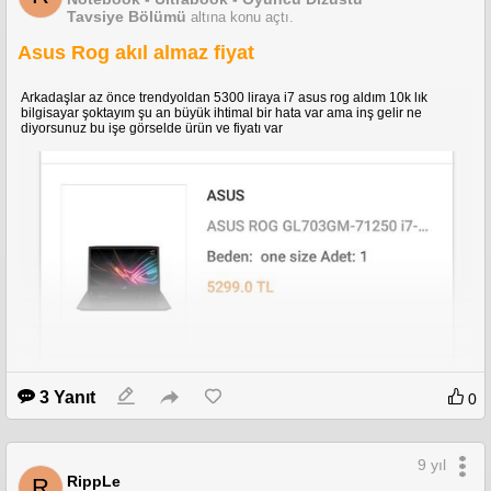
Tavsiye Bölümü
altına konu açtı.
Asus Rog akıl almaz fiyat
Arkadaşlar az önce trendyoldan 5300 liraya i7 asus rog aldım 10k lık
bilgisayar şoktayım şu an büyük ihtimal bir hata var ama inş gelir ne
diyorsunuz bu işe görselde ürün ve fiyatı var
3 Yanıt
0
9 yıl
RippLe
R