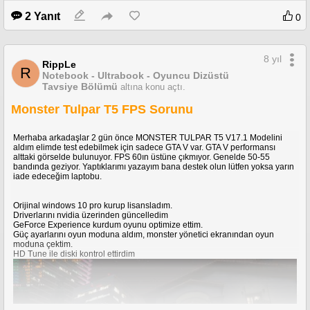
2 Yanıt
0
8 yıl
RippLe
R
Notebook - Ultrabook - Oyuncu Dizüstü
Tavsiye Bölümü
altına konu açtı.
Monster Tulpar T5 FPS Sorunu
Merhaba arkadaşlar 2 gün önce MONSTER TULPAR T5 V17.1 Modelini
aldım elimde test edebilmek için sadece GTA V var. GTA V performansı
alttaki görselde bulunuyor. FPS 60ın üstüne çıkmıyor. Genelde 50-55
bandında geziyor. Yaptıklarımı yazayım bana destek olun lütfen yoksa yarın
iade edeceğim laptobu.
Orijinal windows 10 pro kurup lisansladım.
Driverlarını nvidia üzerinden güncelledim
GeForce Experience kurdum oyunu optimize ettim.
Güç ayarlarını oyun moduna aldım, monster yönetici ekranından oyun
moduna çektim.
HD Tune ile diski kontrol ettirdim