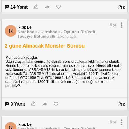
14 Yanıt
0
8 yıl
RippLe
R
Notebook - Ultrabook - Oyuncu Dizüstü
Tavsiye Bölümü
altına konu açtı.
2 güne Alınacak Monster Sorusu
İnceleme videolarında 90 FPS gören kart bende 45-50-55 görüyor.
Delirmek üzereyim bana bir şey önerin lütfen.
Merhaba arkadaşlar,
Uzun araştırmalar sonucu f/p olarak monsterda karar kıldım marka olarak.
Özellikleri;
Her ne kadar plastik kasa çok içime sinmese de aynı özelliklerde alternatifi
yok. Sorum şu, ABRA A5 V13.4e karar kılmıştım ama bütçeyi sonuna kadar
Intel Coffee Lake Core i7-8750H
zorlayarak TULPAR T5 V17.1 de alabilirim. Aradaki 1.300 TL fiyat farkına
6GB GDDR5 Nvidia GTX1060 192 Bit
değer mi GTX 1050 Tİ ve GTX 1060 farkı? Birde ssd okuma yazma hızı
15.6" FHD 1920x1080 IPS Mat LED Ekran
daha fazla tulparda. 1300 TL lik bir fark mı değer mi değmez mi ne
8GB (1x8GB) DDR4 2666MHz
dersiniz?
XPG 256GB M.2 SSD
3 Yanıt
0
8 yıl
RippLe
R
Notebook - Ultrabook - Oyuncu Dizüstü