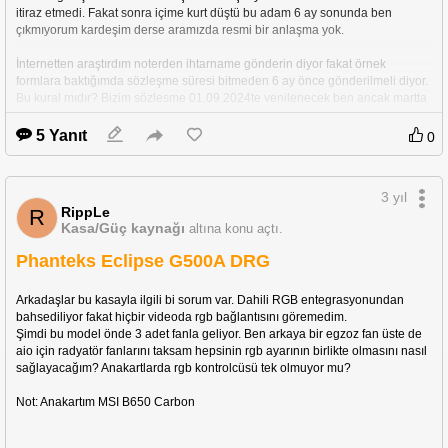
itiraz etmedi. Fakat sonra içime kurt düştü bu adam 6 ay sonunda ben 
çıkmıyorum kardeşim derse aramızda resmi bir anlaşma yok. 
İnternetten araştırdım noterden ihtarname gönderin diyor fakat örnek 
formlara baktığımda sözleşme süresi bitmeden 6 ay önce gönderilmeli diyor. 
Bu kural mıdır? Bizim sözleşme 01.09.2024te yenilenecek ben ancak martta 
mı bu ihtarnameyi gönderebilirim? Yoksa 6 ay süre tanıdıktan sonra 
herhangi bir zamanda gönderebilir miyim? 
5 Yanıt
0
İşimi riske atmak istemiyorum çünkü o tarihe mobilya ve beyaz eşya 
siparişlerimi vericem evden çıkmazsa problem olacak çok. Bu konuda 
3 yıl
tecrübeli biri var mı aramızda?
RippLe
R
Kasa/Güç kaynağı
altına konu açtı.
Phanteks Eclipse G500A DRG
Arkadaşlar bu kasayla ilgili bi sorum var. Dahili RGB entegrasyonundan 
bahsediliyor fakat hiçbir videoda rgb bağlantısını göremedim. 
Şimdi bu model önde 3 adet fanla geliyor. Ben arkaya bir egzoz fan üste de 
aio için radyatör fanlarını taksam hepsinin rgb ayarının birlikte olmasını nasıl 
sağlayacağım? Anakartlarda rgb kontrolcüsü tek olmuyor mu?
Not: Anakartım MSI B650 Carbon 