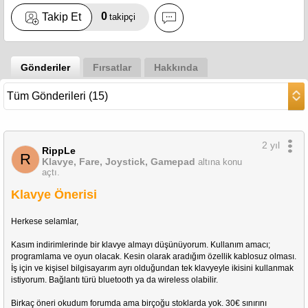
0
Takip Et
takipçi
Gönderiler
Fırsatlar
Hakkında
2 yıl
RippLe
R
Klavye, Fare, Joystick, Gamepad
altına konu
açtı.
Klavye Önerisi
Herkese selamlar,
Kasım indirimlerinde bir klavye almayı düşünüyorum. Kullanım amacı; 
programlama ve oyun olacak. Kesin olarak aradığım özellik kablosuz olması. 
İş için ve kişisel bilgisayarım ayrı olduğundan tek klavyeyle ikisini kullanmak 
istiyorum. Bağlantı türü bluetooth ya da wireless olabilir. 
Birkaç öneri okudum forumda ama birçoğu stoklarda yok. 30€ sınırını 