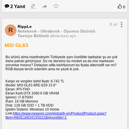
2 Yanıt
0
8 yıl
RippLe
R
Notebook - Ultrabook - Oyuncu Dizüstü
Tavsiye Bölümü
altına konu açtı.
MSI GL63
Bu ürünü alma niyetindeyim Türkiyede aynı özellikte laptoplar şu an çok
daha pahalı görünüyor. Siz ne dersiniz bu modeli ya da msi markasını
yorumlar mısınız? Detayları altta belirtiyorum bu fiyata alternatifi var mı?
RGB klavye tercih ederdim ama ne yazık ki yok.
Kargo ve vergiler dahil fiyatı: 6,742 TL
Model: MSI GL63 8RE-629 15.6"
Ekran: IPS FHD
Ekran Kartı:GTX 1060 6 GB VRAM
İşlemci: i7-8750H
Ram: 16 GB Memory
Disk: 128 GB SSD + 1 TB HDD
İşletim Sistemi: Windows 10 Home
Link:
https://www.newegg.com/global/tr-en/Product/Product.aspx?
Item=N82E16834155022&ignorebbr=1