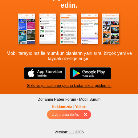
edin.
Mobil tarayıcınız ile mümkün olanların yanı sıra, birçok yeni ve
faydalı özelliğe erişin.
Gizle ve güncelleme çıkana kadar tekrar gösterme.
Donanım Haber Forum - Mobil Sürüm
Hakkımızda
|
Yukarı
Uygulama ile Aç
Tam sürüm için Tıklayınız
Version: 1.1.2306