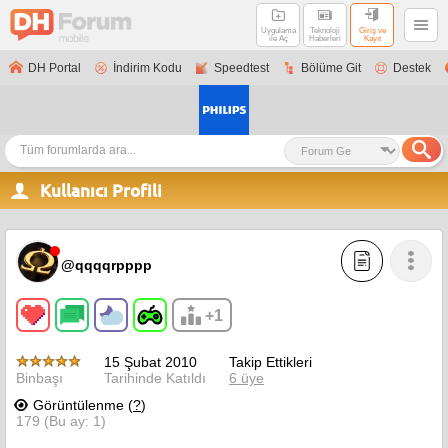
Uygulama
Teknoloji
Giriş ve
ile Aç
Haberleri
Kayıt
DH Portal
İndirim Kodu
Speedtest
Bölüme Git
Destek
Kullanıcı Profili
@qqqqrpppp
+1
15 Şubat 2010
Takip Ettikleri
Binbaşı
Tarihinde Katıldı
6 üye
Görüntülenme (
?
)
179 (Bu ay: 1)