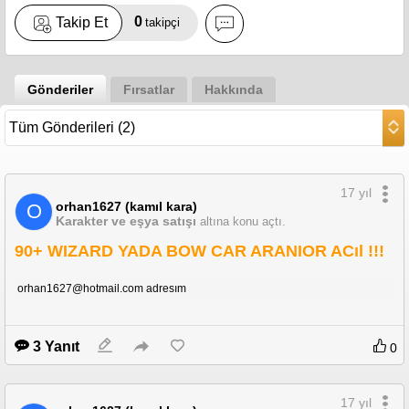
0
Takip Et
takipçi
Gönderiler
Fırsatlar
Hakkında
17 yıl
orhan1627 (kamıl kara)
O
Karakter ve eşya satışı
altına konu açtı.
90+ WIZARD YADA BOW CAR ARANIOR ACıl !!!
orhan1627@hotmail.com adresım
3 Yanıt
0
17 yıl