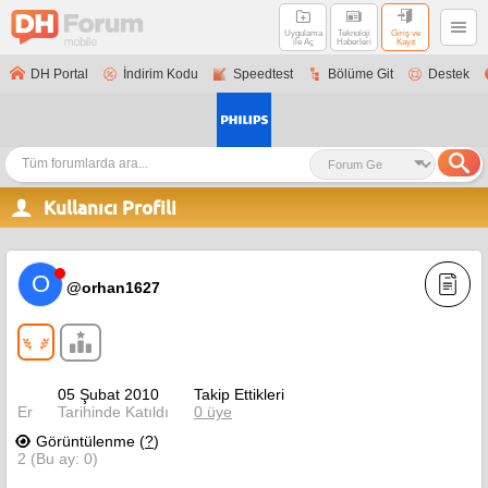
Uygulama
Teknoloji
Giriş ve
ile Aç
Haberleri
Kayıt
DH Portal
İndirim Kodu
Speedtest
Bölüme Git
Destek
Kullanıcı Profili
O
@orhan1627
05 Şubat 2010
Takip Ettikleri
Er
Tarihinde Katıldı
0 üye
Görüntülenme (
?
)
2 (Bu ay: 0)