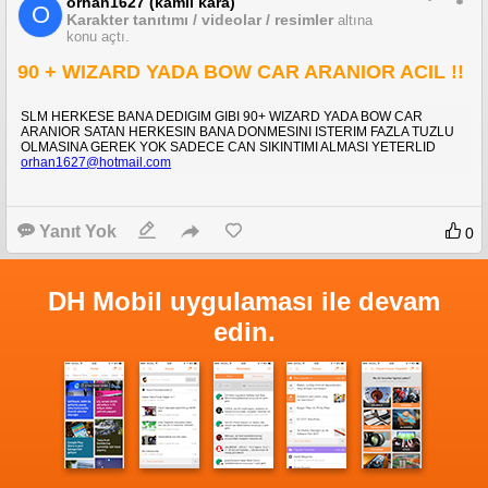
orhan1627 (kamıl kara)
O
Karakter tanıtımı / videolar / resimler
altına
konu açtı.
90 + WIZARD YADA BOW CAR ARANIOR ACIL !!
SLM HERKESE BANA DEDIGIM GIBI 90+ WIZARD YADA BOW CAR
ARANIOR SATAN HERKESIN BANA DONMESINI ISTERIM FAZLA TUZLU
OLMASINA GEREK YOK SADECE CAN SIKINTIMI ALMASI YETERLID
orhan1627@hotmail.com
Yanıt Yok
0
DH Mobil uygulaması ile devam
edin.