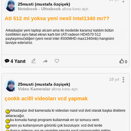
25musti (mustafa özçiçek)
Notebook - Ultrabook
altına konu açtı.
AtI 512 mi yoksa yeni nesil intel1340 mı??
Arkadaşlar yeni laptop alcam ama iki modelde kararsız kaldım bütün
özellikleri aynı fakat ekran kartı biri (ATI radeon HD4570 512
paylaşımsız)diğeri (yeni nesil intel 4500MHD max1340mb) hangisini
tavsiye edersiniz.
4 Yanıt
0
18 yıl
25musti (mustafa özçiçek)
Video Kameralar
altına konu açtı.
çookk acilll videoları vcd yapmak
Arkadaşlar dvd kamerada ki videoları nasıl vcd dvd olarak başka disklere
aktaracağız.
bu konuda hangi programı kullanmak en iyi sonucu verir.
nero yu kullanıyorum görüntü çok bozuluyor. vcd dvd lerde
Ayrıca videoyu avi ye cevirdim neroda svcd yapıyorumbir miktar