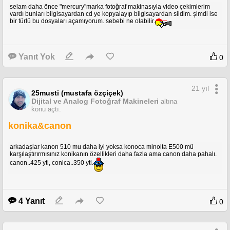
selam daha önce "mercury"marka fotoğraf makinasıyla video çekimlerim
vardı bunları bilgisayardan cd ye kopyalayıp bilgisayardan sildim. şimdi ise
bir türlü bu dosyaları açamıyorum. sebebi ne olabilir.
Yanıt Yok
0
21 yıl
25musti (mustafa özçiçek)
Dijital ve Analog Fotoğraf Makineleri
altına
konu açtı.
konika&canon
arkadaşlar kanon 510 mu daha iyi yoksa konoca minolta E500 mü
karşılaştırırmısınız konikanın özellikleri daha fazla ama canon daha pahalı.
canon..425 ytl, conica..350 ytl.
4 Yanıt
0