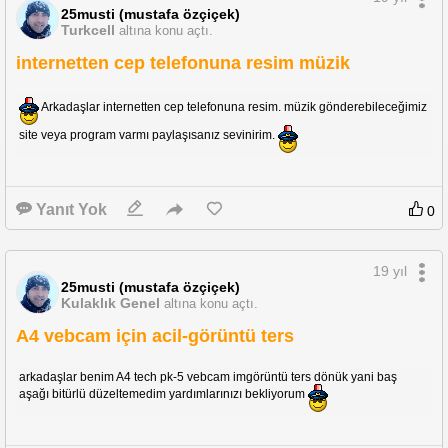
25musti (mustafa özçiçek)
Turkcell
altına konu açtı.
internetten cep telefonuna resim müzik
Arkadaşlar internetten cep telefonuna resim. müzik gönderebileceğimiz
site veya program varmı paylaşısanız sevinirim.
Yanıt Yok
0
19 yıl
25musti (mustafa özçiçek)
Kulaklık Genel
altına konu açtı.
A4 vebcam için acil-görüntü ters
arkadaşlar benim A4 tech pk-5 vebcam imgörüntü ters dönük yani baş
aşağı bitürlü düzeltemedim yardımlarınızı bekliyorum