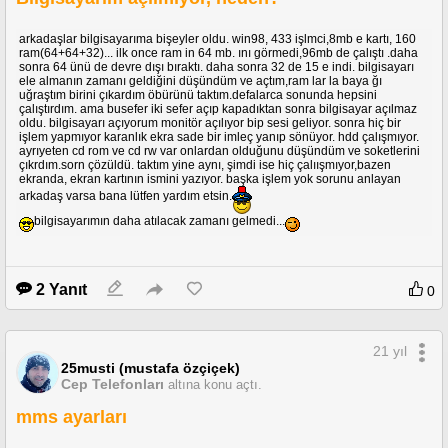
arkadaşlar bilgisayarıma bişeyler oldu. win98, 433 işlmci,8mb e kartı, 160
ram(64+64+32)... ilk once ram in 64 mb. ını görmedi,96mb de çalıştı .daha
sonra 64 ünü de devre dışı bıraktı. daha sonra 32 de 15 e indi. bilgisayarı
ele almanın zamanı geldiğini düşündüm ve açtım,ram lar la baya ğı
uğraştım birini çıkardım öbürünü taktım.defalarca sonunda hepsini
çalıştırdım. ama busefer iki sefer açıp kapadıktan sonra bilgisayar açılmaz
oldu. bilgisayarı açıyorum monitör açılıyor bip sesi geliyor. sonra hiç bir
işlem yapmıyor karanlık ekra sade bir imleç yanıp sönüyor. hdd çalışmıyor.
ayrıyeten cd rom ve cd rw var onlardan olduğunu düşündüm ve soketlerini
çıkrdım.sorn çözüldü. taktım yine aynı, şimdi ise hiç çalıışmıyor,bazen
ekranda, ekran kartının ismini yazıyor. başka işlem yok sorunu anlayan
arkadaş varsa bana lütfen yardım etsin.
bilgisayarımın daha atılacak zamanı gelmedi...
2 Yanıt
0
21 yıl
25musti (mustafa özçiçek)
Cep Telefonları
altına konu açtı.
mms ayarları