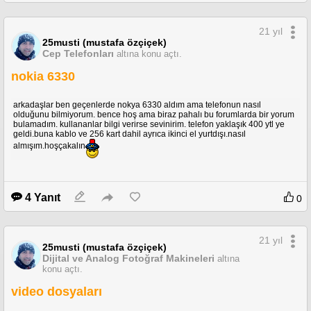
21 yıl
25musti (mustafa özçiçek)
Cep Telefonları
altına konu açtı.
nokia 6330
arkadaşlar ben geçenlerde nokya 6330 aldım ama telefonun nasıl
olduğunu bilmiyorum. bence hoş ama biraz pahalı bu forumlarda bir yorum
bulamadım. kullananlar bilgi verirse sevinirim. telefon yaklaşık 400 ytl ye
geldi.buna kablo ve 256 kart dahil ayrıca ikinci el yurtdışı.nasıl
almışım.hoşçakalın
4 Yanıt
0
21 yıl
25musti (mustafa özçiçek)
Dijital ve Analog Fotoğraf Makineleri
altına
konu açtı.
video dosyaları