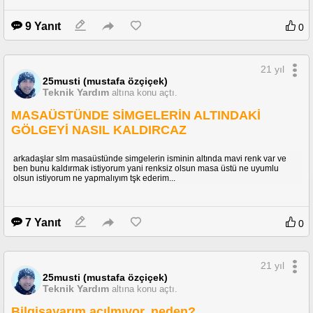
9 Yanıt
0
21 yıl
25musti (mustafa özçiçek)
Teknik Yardım
altına konu açtı.
MASAÜSTÜNDE SİMGELERİN ALTINDAKİ
GÖLGEYİ NASIL KALDIRCAZ
arkadaşlar slm masaüstünde simgelerin isminin altında mavi renk var ve
ben bunu kaldırmak istiyorum yani renksiz olsun masa üstü ne uyumlu
olsun istiyorum ne yapmalıyım tşk ederim...
7 Yanıt
0
21 yıl
25musti (mustafa özçiçek)
Teknik Yardım
altına konu açtı.
Bilgisayarım açılmıyor, neden?