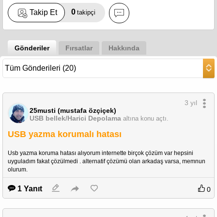
0
Takip Et
takipçi
Gönderiler
Fırsatlar
Hakkında
3 yıl
25musti (mustafa özçiçek)
USB bellek/Harici Depolama
altına konu açtı.
USB yazma korumalı hatası
Usb yazma koruma hatası alıyorum internette birçok çözüm var hepsini 
uyguladım fakat çözülmedi . alternatif çözümü olan arkadaş varsa, memnun 
olurum. 
1 Yanıt
0