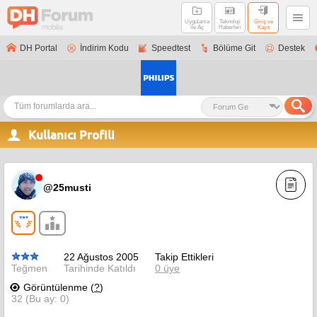
Uygulama
Teknoloji
Giriş ve
ile Aç
Haberleri
Kayıt
DH Portal
İndirim Kodu
Speedtest
Bölüme Git
Destek
Kullanıcı Profili
@25musti
22 Ağustos 2005
Takip Ettikleri
Teğmen
Tarihinde Katıldı
0 üye
Görüntülenme (
?
)
32 (Bu ay: 0)