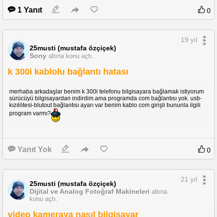
1 Yanıt
0
19 yıl
25musti (mustafa özçiçek)
Sony
altına konu açtı.
k 300i kablolu bağlantı hatası
merhaba arkadaşlar benim k 300i telefonu bilgisayara bağlamak istiyorum
sürücüyü bilgisayardan indirdim.ama programda com bağlantısı yok. usb-
kızılötesi-blutout bağlantısı ayarı var benim kablo com girişli bununla ilgili
program varmı?
Yanıt Yok
0
21 yıl
25musti (mustafa özçiçek)
Dijital ve Analog Fotoğraf Makineleri
altına
konu açtı.
video kameraya nasıl bilgisayar