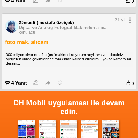
4 Yanıt
0
21 yıl
25musti (mustafa özçiçek)
Dijital ve Analog Fotoğraf Makineleri
altına
konu açtı.
foto mak. alıcam
300 milyon civerında fotoğraf makinesi arıyorum neyi tavsiye edersiniz.
ayriyeten video çekimlerinde tam ekran kalitesi oluyormu. yoksa kamera mı
dersiniz.
4 Yanıt
0
DH Mobil uygulaması ile devam
edin.