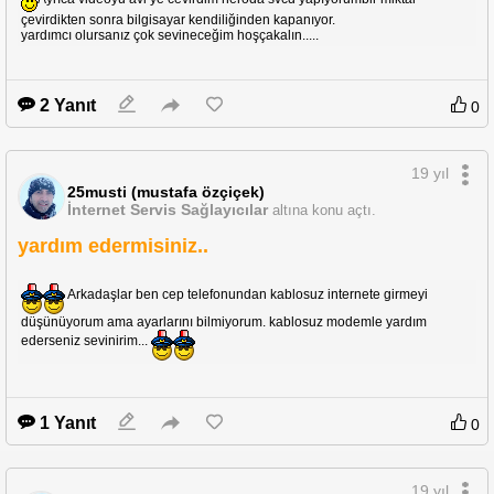
çevirdikten sonra bilgisayar kendiliğinden kapanıyor.
yardımcı olursanız çok sevineceğim hoşçakalın.....
2 Yanıt
0
19 yıl
25musti (mustafa özçiçek)
İnternet Servis Sağlayıcılar
altına konu açtı.
yardım edermisiniz..
Arkadaşlar ben cep telefonundan kablosuz internete girmeyi
düşünüyorum ama ayarlarını bilmiyorum. kablosuz modemle yardım
ederseniz sevinirim...
1 Yanıt
0
19 yıl