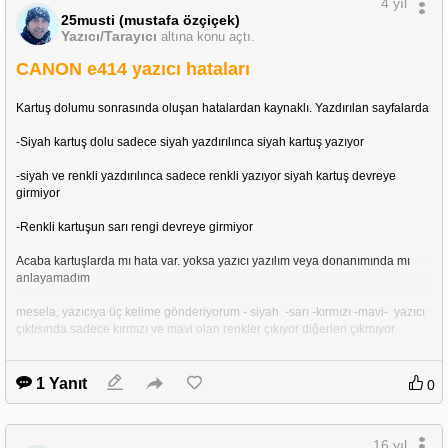
4 yıl
25musti (mustafa özçiçek)
Yazıcı/Tarayıcı
altına konu açtı.
CANON e414 yazıcı hataları
Kartuş dolumu sonrasında oluşan hatalardan kaynaklı. Yazdırılan sayfalarda 
-Siyah kartuş dolu sadece siyah yazdırılınca siyah kartuş yazıyor
-siyah ve renkli yazdırılınca sadece renkli yazıyor siyah kartuş devreye 
girmiyor
-Renkli kartuşun sarı rengi devreye girmiyor
Acaba kartuşlarda mı hata var. yoksa yazıcı yazılım veya donanımında mı 
anlayamadım
mesela, yazıcıya üç kelime gönderiyorum - siyah  -sarı -kırmızı -mavi-  yazıcı 
çıktısında sadece kırmızı ve mavi olan renkler çıkıyor diğerleri çıkmıyor
yardımcı olabilecek var mı????
1 Yanıt
0
16 yıl