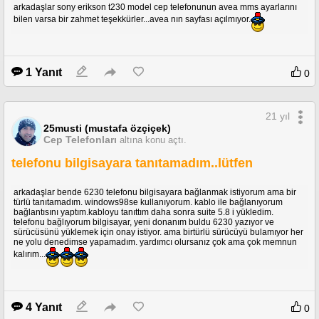
arkadaşlar sony erikson t230 model cep telefonunun avea mms ayarlarını
bilen varsa bir zahmet teşekkürler...avea nın sayfası açılmıyor.
1 Yanıt
0
21 yıl
25musti (mustafa özçiçek)
Cep Telefonları
altına konu açtı.
telefonu bilgisayara tanıtamadım..lütfen
arkadaşlar bende 6230 telefonu bilgisayara bağlanmak istiyorum ama bir
türlü tanıtamadım. windows98se kullanıyorum. kablo ile bağlanıyorum
bağlantısını yaptım.kabloyu tanıttım daha sonra suite 5.8 i yükledim.
telefonu bağlıyorum bilgisayar, yeni donanım buldu 6230 yazıyor ve
sürücüsünü yüklemek için onay istiyor. ama birtürlü sürücüyü bulamıyor her
ne yolu denedimse yapamadım. yardımcı olursanız çok ama çok memnun
kalırım...
4 Yanıt
0