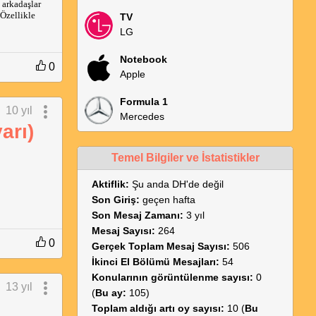
 arkadaşlar
Özellikle
TV
LG
Notebook
0
Apple
Formula 1
10 yıl
Mercedes
arı)
Temel Bilgiler ve İstatistikler
Aktiflik:
Şu anda DH'de değil
Son Giriş:
geçen hafta
Son Mesaj Zamanı:
3 yıl
Mesaj Sayısı:
264
0
Gerçek Toplam Mesaj Sayısı:
506
İkinci El Bölümü Mesajları:
54
Konularının görüntülenme sayısı:
0
13 yıl
(
Bu ay:
105)
Toplam aldığı artı oy sayısı:
10 (
Bu