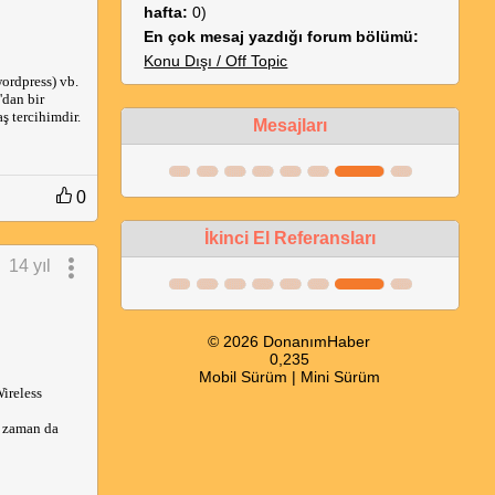
hafta:
0)
En çok mesaj yazdığı forum bölümü:
Konu Dışı / Off Topic
ordpress) vb.
'dan bir
ş tercihimdir.
Mesajları
0
İkinci El Referansları
14 yıl
© 2026 DonanımHaber
0,235
Mobil Sürüm
|
Mini Sürüm
ireless
m zaman da