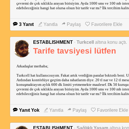
çevremi de çok sıklıkla arayan birisiyim. Ayda 1000 sms ve 100 mb int
edebileceğiniz hangi hat olursa olsun bir tarife var mı? İlk tercihim kal
3 Yanıt
Yanıtla
Paylaş
Favorilere Ekle
ESTABLISHMENT
·
Turkcell
altına konu açtı.
Tarife tavsiyesi lütfen
Arkadaşlar merhaba;
Turkcell hat kullanıcısıyım. Fakat artık verdiğim paralar bıktırdı beni. 
Ardından kontörlüye geçtim daha rahatlarım diye. 20 tl nar ve 12 tl mesa
konuşmaktayım aylık 600 dk limiti yetmemekte maalesef. Dk 50 kuruşu d
çevremi de çok sıklıkla arayan birisiyim. Ayda 1000 sms ve 100 mb int
edebileceğiniz hangi hat olursa olsun bir tarife var mı? İlk tercihim kal
Yanıt Yok
Yanıtla
Paylaş
Favorilere Ekle
ESTABLISHMENT
·
Sağlıklı Yaşam
altına kon