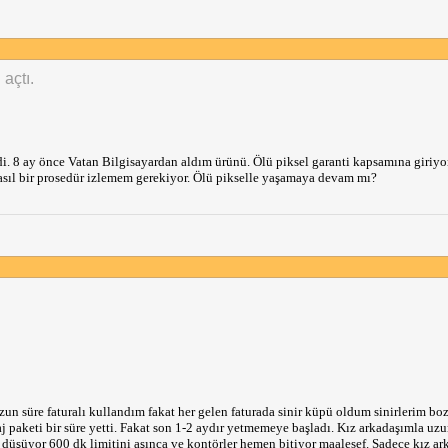
 açtı.
i. 8 ay önce Vatan Bilgisayardan aldım ürünü. Ölü piksel garanti kapsamına giriyo
asıl bir prosedür izlemem gerekiyor. Ölü pikselle yaşamaya devam mı?
Uzun süre faturalı kullandım fakat her gelen faturada sinir küpü oldum sinirlerim bo
j paketi bir süre yetti. Fakat son 1-2 aydır yetmemeye başladı. Kız arkadaşımla uzu
üşüyor 600 dk limitini aşınca ve kontörler hemen bitiyor maalesef. Sadece kız ar