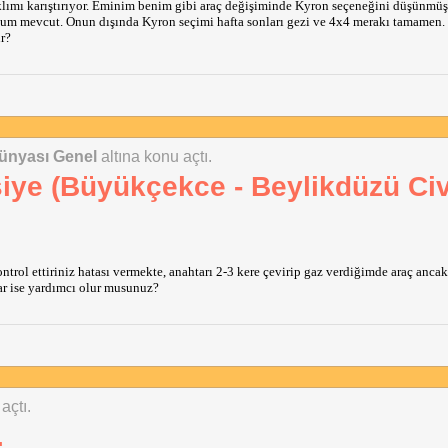
klımı karıştırıyor. Eminim benim gibi araç değişiminde Kyron seçeneğini düşünmüş
olum mevcut. Onun dışında Kyron seçimi hafta sonları gezi ve 4x4 merakı tamamen. 
r?
ünyası Genel
altına konu açtı.
iye (Büyükçekce - Beylikdüzü Civ
ntrol ettiriniz hatası vermekte, anahtarı 2-3 kere çevirip gaz verdiğimde araç ancak
var ise yardımcı olur musunuz?
açtı.
.