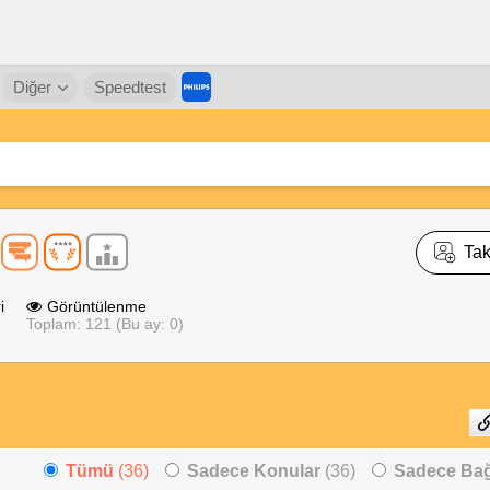
Diğer
Speedtest
Tak
i
Görüntülenme
Toplam: 121 (Bu ay: 0)
Tümü
(36)
Sadece Konular
(36)
Sadece Bağl