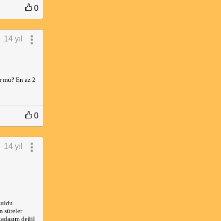
0
14 yıl
r mu? En az 2
0
14 yıl
zuldu.
n süreler
kadaşım değil