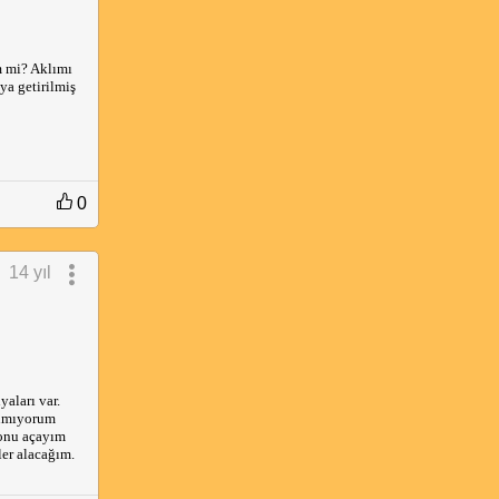
m mi? Aklımı
ya getirilmiş
0
14 yıl
aları var.
anmıyorum
konu açayım
ler alacağım.