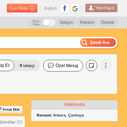
Yeni Kayıt
Üye Girişi
Bağlan
Koyu
İletişim
Reklam
Destek
Tema
Şimdi Ara
ip Et
5
takipçi
Özel Mesaj
Hakkında
Fırsat Ekle
Konum:
Ankara, Çankaya
antılar
(0)