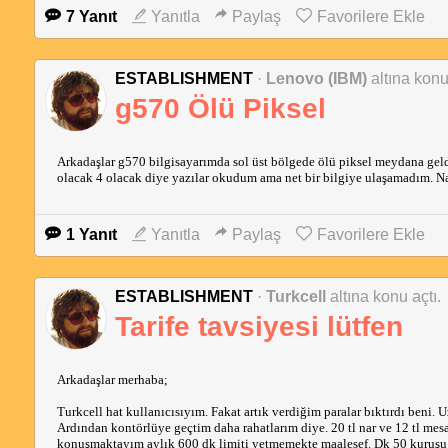
7 Yanıt
Yanıtla
Paylaş
Favorilere Ekle
ESTABLISHMENT
·
Lenovo (IBM)
altına konu
g570 Ölü Piksel
Arkadaşlar g570 bilgisayarımda sol üst bölgede ölü piksel meydana geld
olacak 4 olacak diye yazılar okudum ama net bir bilgiye ulaşamadım. N
1 Yanıt
Yanıtla
Paylaş
Favorilere Ekle
ESTABLISHMENT
·
Turkcell
altına konu açtı.
Tarife tavsiyesi lütfen
Arkadaşlar merhaba;
Turkcell hat kullanıcısıyım. Fakat artık verdiğim paralar bıktırdı beni. 
Ardından kontörlüye geçtim daha rahatlarım diye. 20 tl nar ve 12 tl mesa
konuşmaktayım aylık 600 dk limiti yetmemekte maalesef. Dk 50 kuruşu d