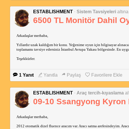
ESTABLISHMENT
·
Sistem Tavsiyeleri
altına
6500 TL Monitör Dahil O
Arkadaşlar merhaba,
Yıllardır uzak kaldığım bir konu. Yeğenime oyun için bilgisayar alınaca
toplamamı tavsiye edersiniz İstanbul Avrupa Yakası bölgesinde. En uygun 
Teşekkürler.
1 Yanıt
Yanıtla
Paylaş
Favorilere Ekle
ESTABLISHMENT
·
Araç tercih-kıyaslama
al
09-10 Ssangyong Kyron 
Arkadaşlar merhaba,
2012 otomatik dizel fluence aracım var. Aracı satma arefesindeyim. Ara