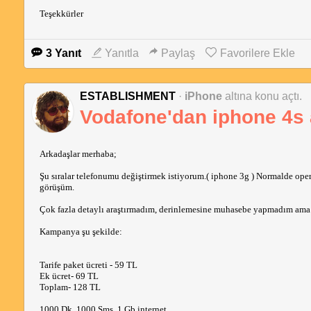
Teşekkürler
3 Yanıt
Yanıtla
Paylaş
Favorilere Ekle
ESTABLISHMENT
·
iPhone
altına konu açtı.
Vodafone'dan iphone 4s a
Arkadaşlar merhaba;
Şu sıralar telefonumu değiştirmek istiyorum.( iphone 3g ) Normalde op
görüşüm.
Çok fazla detaylı araştırmadım, derinlemesine muhasebe yapmadım ama k
Kampanya şu şekilde:
Tarife paket ücreti - 59 TL
Ek ücret- 69 TL
Toplam- 128 TL
1000 Dk, 1000 Sms, 1 Gb internet.