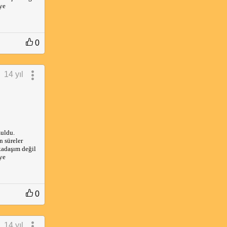
ye
0
14 yıl
zuldu.
n süreler
kadaşım değil
ye
0
14 yıl