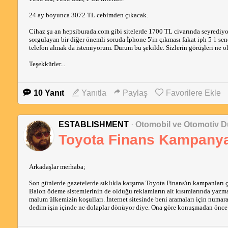
24 ay boyunca 3072 TL cebimden çıkacak.
Cihaz şu an hepsiburada.com gibi sitelerde 1700 TL civarında seyrediy
sorgulayan bir diğer önemli soruda İphone 5'in çıkması fakat iph 5 1 se
telefon almak da istemiyorum. Durum bu şekilde. Sizlerin görüşleri ne o
Teşekkürler...
10 Yanıt
Yanıtla
Paylaş
Favorilere Ekle
ESTABLISHMENT
·
Otomobil ve Otomotiv D
Toyota Finans Kampanya
Arkadaşlar merhaba;
Son günlerde gazetelerde sıklıkla karşıma Toyota Finans'ın kampanları ç
Balon ödeme sistemlerinin de olduğu reklamların alt kısımlarında yazm
malum ülkemizin koşulları. İnternet sitesinde beni aramaları için numa
dedim işin içinde ne dolaplar dönüyor diye. Ona göre konuşmadan önce bi