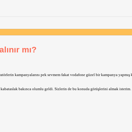
lınır mı?
eratörlerin kampanyalarını pek sevmem fakat vodafone güzel bir kampanya yapmış k
abataslak bakınca olumlu geldi. Sizlerin de bu konuda görüşlerini almak isterim.