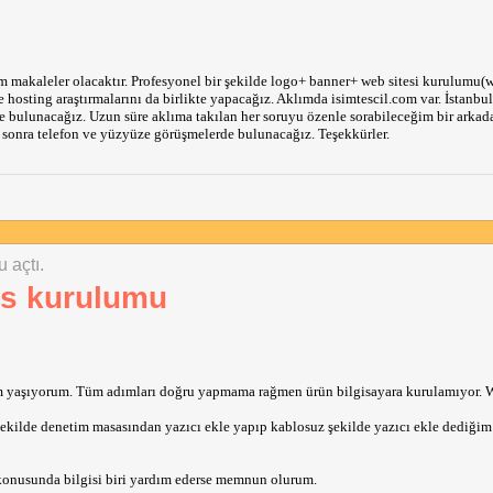
ım makaleler olacaktır. Profesyonel bir şekilde logo+ banner+ web sitesi kurulumu(w
hosting araştırmalarını da birlikte yapacağız. Aklımda isimtescil.com var. İstanbul
e bulunacağız. Uzun süre aklıma takılan her soruyu özenle sorabileceğim bir arkada
sonra telefon ve yüzyüze görüşmelerde bulunacağız. Teşekkürler.
u açtı.
ss kurulumu
m yaşıyorum. Tüm adımları doğru yapmama rağmen ürün bilgisayara kurulamıyor. W
r şekilde denetim masasından yazıcı ekle yapıp kablosuz şekilde yazıcı ekle dediği
konusunda bilgisi biri yardım ederse memnun olurum.