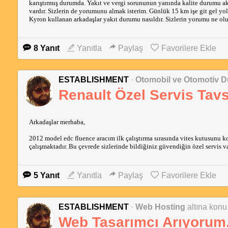
karıştırmış durumda. Yakıt ve vergi sorununun yanında kalite durumu a
vardır. Sizlerin de yorumunu almak isterim. Günlük 15 km işe git gel y
Kyron kullanan arkadaşlar yakıt durumu nasıldır. Sizlerin yorumu ne olu
8 Yanıt
Yanıtla
Paylaş
Favorilere Ekle
ESTABLISHMENT
·
Otomobil ve Otomotiv D
Renault Özel Servis Tavs
Arkadaşlar merhaba,
2012 model edc fluence aracım ilk çalıştırma sırasında vites kutusunu ko
çalışmaktadır. Bu çevrede sizlerinde bildiğiniz güvendiğin özel servis 
5 Yanıt
Yanıtla
Paylaş
Favorilere Ekle
ESTABLISHMENT
·
Web Hosting
altına konu 
Web Tasarımcı Arıyorum