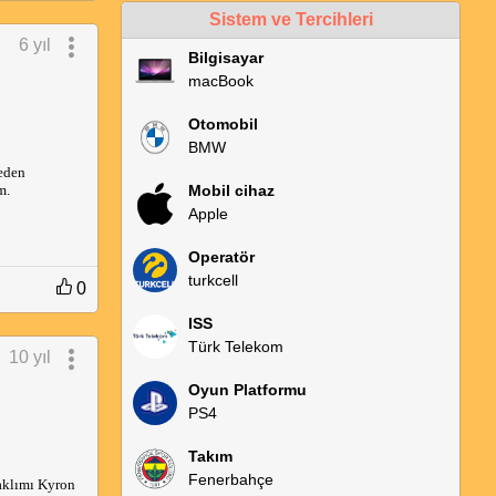
Sistem ve Tercihleri
6 yıl
Bilgisayar
macBook
Otomobil
BMW
reden
m.
Mobil cihaz
Apple
Operatör
turkcell
0
ISS
Türk Telekom
10 yıl
Oyun Platformu
PS4
Takım
Fenerbahçe
 aklımı Kyron