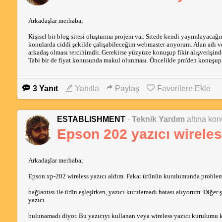
Arkadaşlar merhaba;
Kişisel bir blog sitesi oluşturma projem var. Sitede kendi yayımlayacağ
konularda ciddi şekilde çalışabileceğim webmaster arıyorum. Alan adı ve 
arkadaş olması tercihimdir. Gerekirse yüzyüze konuşup fikir alışverişind
Tabi bir de fiyat konusunda makul olunması. Öncelikle pm'den konuşup 
3 Yanıt
Yanıtla
Paylaş
Favorilere Ekle
ESTABLISHMENT
·
Teknik Yardım
altına kon
Epson 202 yazıcı wirele
Arkadaşlar merhaba;
Epson xp-202 wireless yazıcı aldım. Fakat ürünün kurulumunda proble
bağlantısı ile ürün eşleşirken, yazıcı kurulamadı hatası alıyorum. Diğe
yazıcı
bulunamadı diyor. Bu yazıcıyı kullanan veya wireless yazıcı kurulumu 