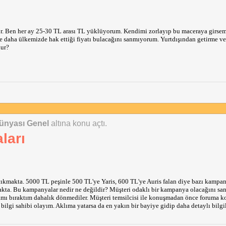
or. Ben her ay 25-30 TL arası TL yüklüyorum. Kendimi zorlayıp bu maceraya girse
ne daha ülkemizde hak ettiği fiyatı bulacağını sanmıyorum. Yurtdışından getirme ve
lur?
ünyası Genel
altına konu açtı.
ları
ıkmakta. 5000 TL peşinle 500 TL'ye Yaris, 600 TL'ye Auris falan diye bazı kampany
akta. Bu kampanyalar nedir ne değildir? Müşteri odaklı bir kampanya olacağını s
ramı bıraktım dahalık dönmediler. Müşteri temsilcisi ile konuşmadan önce foruma 
lgi sahibi olayım. Aklıma yatarsa da en yakın bir bayiye gidip daha detaylı bilgi