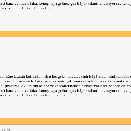
ernet bana yetmekte fakat konuşmaya gelince çok büyük sıkıntılar yaşıyorum. Tavsi
itesi yüzünden Turkcell ardından vodafone...
Uzun süre faturalı kullandım fakat her gelen faturada sinir küpü oldum sinirlerim bo
j paketi bir süre yetti. Fakat son 1-2 aydır yetmemeye başladı. Kız arkadaşımla uzu
üşüyor 600 dk limitini aşınca ve kontörler hemen bitiyor maalesef. Sadece kız ar
ernet bana yetmekte fakat konuşmaya gelince çok büyük sıkıntılar yaşıyorum. Tavsi
itesi yüzünden Turkcell ardından vodafone...
u açtı.