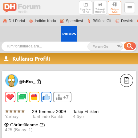
Uygulama
Teknoloji
Giriş ve
ile Aç
Haberleri
Kayıt
DH Portal
İndirim Kodu
Speedtest
Bölüme Git
Destek
Kullanıcı Profili
@hEro_
+7
29 Temmuz 2009
Takip Ettikleri
Yarbay
Tarihinde Katıldı
4 üye
Görüntülenme (
?
)
425 (Bu ay: 1)