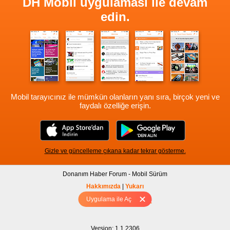
DH Mobil uygulaması ile devam
edin.
Mobil tarayıcınız ile mümkün olanların yanı sıra, birçok yeni ve
faydalı özelliğe erişin.
Gizle ve güncelleme çıkana kadar tekrar gösterme.
Donanım Haber Forum - Mobil Sürüm
Hakkımızda
|
Yukarı
Uygulama ile Aç
Tam sürüm için Tıklayınız
Version: 1.1.2306