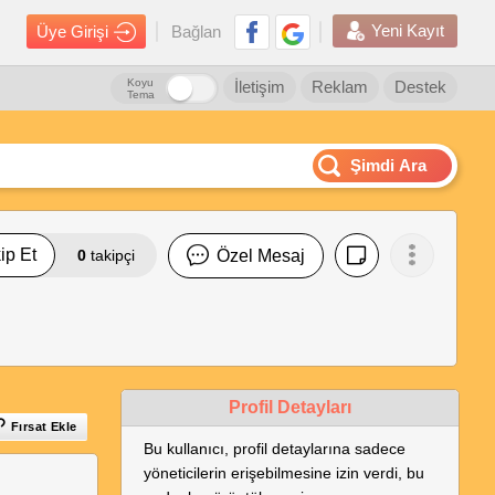
Yeni Kayıt
Üye Girişi
Bağlan
Koyu
İletişim
Reklam
Destek
Tema
Şimdi Ara
ip Et
0
takipçi
Özel Mesaj
Profil Detayları
Fırsat Ekle
Bu kullanıcı, profil detaylarına sadece
yöneticilerin erişebilmesine izin verdi, bu