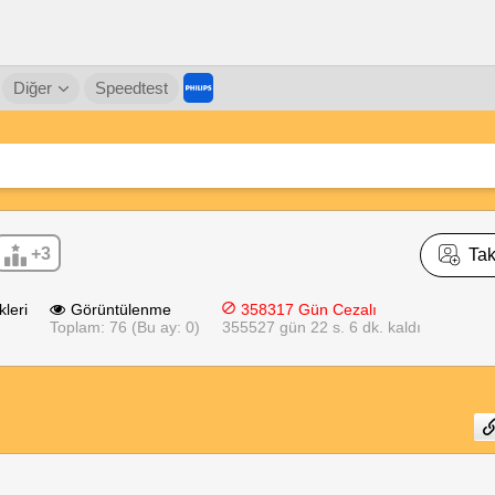
Diğer
Speedtest
+3
Tak
kleri
Görüntülenme
358317 Gün Cezalı
Toplam: 76 (Bu ay: 0)
355527 gün 22 s. 6 dk. kaldı