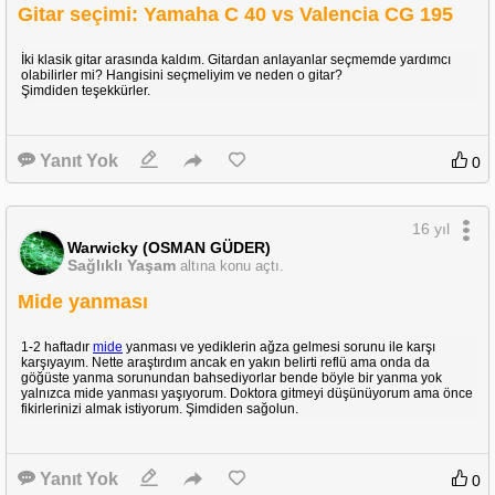
Tekliflerinizi bu konu üzerinden alabilirim veya
oyun
içinden ulaşabilirsiniz.
Gitar seçimi: Yamaha C 40 vs Valencia CG 195
(Warwicky#2169)
İki klasik gitar arasında kaldım. Gitardan anlayanlar seçmemde yardımcı
olabilirler mi? Hangisini seçmeliyim ve neden o gitar?
Şimdiden teşekkürler.
Yanıt Yok
0
16 yıl
Warwicky (OSMAN GÜDER)
Sağlıklı Yaşam
altına konu açtı.
Mide yanması
1-2 haftadır
mide
yanması ve yediklerin ağza gelmesi sorunu ile karşı
karşıyayım. Nette araştırdım ancak en yakın belirti reflü ama onda da
göğüste yanma sorunundan bahsediyorlar bende böyle bir yanma yok
yalnızca mide yanması yaşıyorum. Doktora gitmeyi düşünüyorum ama önce
fikirlerinizi almak istiyorum. Şimdiden sağolun.
Yanıt Yok
0