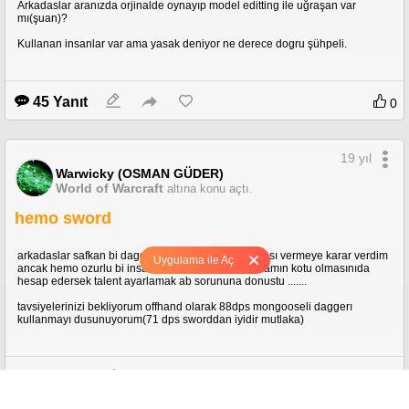
Arkadaslar aranızda orjinalde oynayıp model editting ile uğraşan var
mı(şuan)?
Kullanan insanlar var ama yasak deniyor ne derece dogru şühpeli.
45 Yanıt
0
19 yıl
Warwicky (OSMAN GÜDER)
World of Warcraft
altına konu açtı.
hemo sword
arkadaslar safkan bi dagger rog olarak sword molası vermeye karar verdim
Uygulama ile Aç
ancak hemo ozurlu bi insan olduguma kılıclarla aramın kotu olmasınıda
hesap edersek talent ayarlamak ab sorununa donustu .......
tavsiyelerinizi bekliyorum offhand olarak 88dps mongooseli daggerı
kullanmayı dusunuyorum(71 dps sworddan iyidir mutlaka)
11 Yanıt
0