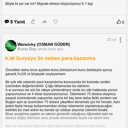
Böyle bi yer var mı? Migrate etmeyi düşünüyoruz 6-7 kişi
8 Yanıt
0
18 yıl
Warwicky (OSMAN GÜDER)
Konu Dışı
altına konu açtı.
A.W Surveys ile netten para kazanma
Öncelikle daha önce açıldımı konu bilmiyorum bunu belirteyim ayrıca
garanti,%100 vs birşeyde soyleyemem.
Bir çok site yalandır para kazandırma konusunda bir kısmıda centler
üzerinden değerlendirilir. Çoğu tıklamalıdır bu sitelerin.
A.w surveys ise sizi bir siteye yönlendiriyor sizde bu site hakkında yorum
yapıyorsunuz ve 4 dolar kazanıyorsunuz. Ödemeleri 75 dolara ulaşınca
paypal üzerindende yapıyorlar ayrıca bir kaç tane daha farklı yontem var.
Bugün aynı ip üzerinden 75 dolara çıkartttım denemek için bir hesabı. Aynı
ipden fazla hesap kullanmamdan dolayı ödemenin yapılamayacağını
belirten bir mail aldım bu bende işi ciddiye alıyorlar izlenimi bıraktı.
Biraz araştırma yaptım ve sitenin güvenilir olduğunu öğrendim tabi ne
derece doğru bilinmez ama yinede denemekte fayda var derim ben.
Ben de denemek istiyorum diyor,kayıt olmak istiyorum diyorsanız.