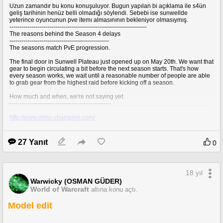
Uzun zamandır bu konu konuşuluyor. Bugun yapılan bi açıklama ile s4ün
geliş tarihinin henüz belli olmadığı söylendi. Sebebi ise sunwellde
yeterince oyuncunun pve itemı almasınının bekleniyor olmasıymış.
---------------------------------------------------------------------
The reasons behind the Season 4 delays
--------------------------------------------------
The seasons match PvE progression.
The final door in Sunwell Plateau just opened up on May 20th. We want that
gear to begin circulating a bit before the next season starts. That's how
every season works, we wait until a reasonable number of people are able
to grab gear from the highest raid before kicking off a season.
How much and when, we're not saying yet.
---------------------------------------------------
http://www.mmo-champion.com/
27 Yanıt
0
18 yıl
Warwicky (OSMAN GÜDER)
World of Warcraft
altına konu açtı.
Model edit