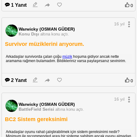
1 Yanıt
0
16 yıl
Warwicky (OSMAN GÜDER)
Konu Dışı
altına konu açtı.
Survivor müziklerini arıyorum.
Arkadaşlar survivorda çalan çoğu
müzik
hoşuma gidiyor ancak nette
aramama rağmen bulamadım. Bildikleriniz varsa paylaşırsanız sevinirim.
2 Yanıt
0
16 yıl
Warwicky (OSMAN GÜDER)
BattleField Serisi
altına konu açtı.
BC2 Sistem gereksinimi
Arkadaşlar oyunu rahat çalıştırabilmek için sistem gereksinimi nedir?
Minimum ile recommended arası bir sisteme sahibim ancak oyunu almadan