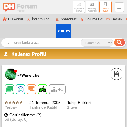
Uygulama
Teknoloji
Giriş ve
ile Aç
Haberleri
Kayıt
DH Portal
İndirim Kodu
Speedtest
Bölüme Git
Destek
Kullanıcı Profili
@Warwicky
+1
21 Temmuz 2005
Takip Ettikleri
Yarbay
Tarihinde Katıldı
1 üye
Görüntülenme (
?
)
68 (Bu ay: 0)