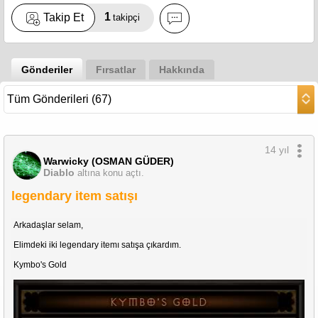
1
Takip Et
takipçi
Gönderiler
Fırsatlar
Hakkında
14 yıl
Warwicky (OSMAN GÜDER)
Diablo
altına konu açtı.
legendary item satışı
Arkadaşlar selam,
Elimdeki iki legendary itemı satışa çıkardım.
Kymbo's Gold