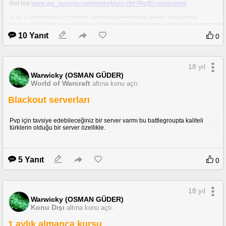
Ref link:
www.aw_surveys.com/HomeMain.cfm?RefID=prisontime
w ile s arasındaki alt çizginin silinmesi gerekmekte neden yasaklandı
bilmiyorum açıkçası.
10 Yanıt
0
18 yıl
Warwicky (OSMAN GÜDER)
World of Warcraft
altına konu açtı.
Blackout serverları
Pvp için tavsiye edebileceğiniz bir server varmı bu battlegroupta kaliteli
türklerin olduğu bir server özellikle.
5 Yanıt
0
18 yıl
Warwicky (OSMAN GÜDER)
Konu Dışı
altına konu açtı.
1 aylık almanca kursu