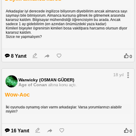
Arkadaşlar iyi derecede ingilizce biliyorum diyebilirim ancak almanca sayı
saymayı bile bilmiyorum. Almanca kursuna gitmek ile gitmemek arasında
kararsız kaldım. Bilgisayar mühendisliği öğrencisiyim bu arada. Ancak
sadece 1 ay gidebilirim (en azından önümüzdeki yaza kadar)
Kimileri bişeyler ögrenirsin kimileri bosa vakit/para harcamıs olursun diyor
kararsız kaldım.
Sizce ne yapmalıyım?
8 Yanıt
0
18 yıl
Warwicky (OSMAN GÜDER)
Age of Conan
altına konu açtı.
Wow-Aoc
İki oyunuda oynamış olan varmı arkadaşlar. Varsa yorumlarınızı alabilir
miyim?
16 Yanıt
0