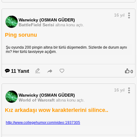
16 yıl
Warwicky (OSMAN GÜDER)
BattleField Serisi
altına konu açtı.
Hem
fps oyunları
hem
mmorpg oyunları
oynuyorum genellikle ve 6 tuştan
Ping sorunu
fazla olmalı ama fazla tuş olması kullanımı engellememeli.
Bu fare dışında önerileriniz varsa bekliyorum.
Şu oyunda 200 pingin altına bir türlü düşemedim. Sizlerde de durum aynı
mı? Her türlü tavsiyeye açığım.
11 Yanıt
0
16 yıl
Warwicky (OSMAN GÜDER)
World of Warcraft
altına konu açtı.
Kız arkadaşı wow karakterlerini silince..
http://www.collegehumor.com/video:1937305