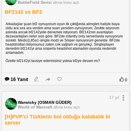
BattleField Serisi
altına konu açtı.
BF2142 vs BF2
Arkadaşlar şuan bf2 oynuyorum oyun ilk çıktığında almıştım haliyle baya
oldu ara sıra ara verdim ama suan yeniden oynuyorum. Zevkte alıyorum
aslında ancak bf2142yide denemek istiyorum. Bf2142nin avantajları
dezavantajları neler size göre. BF2de infantry only serverlarda oynuyorum
sürekli. Medic(L85a1-single mod) ve Sniper oynuyorum genelde. BF2de
headshotları biliyosunuz zaten cok sağlam ve gerçekçi. Singleplayer
denedim bf2142yi ama sniperla headshot atamadım oyunda nedendir
anlamadım.
Özetle bf2142yi tavsiye edermisiniz yoksa bf2ye devam mı?
16 Yanıt
0
17 yıl
Warwicky (OSMAN GÜDER)
World of Warcraft
altına konu açtı.
[H]PVP'ci Türklerin bol olduğu kalabalık bi
server