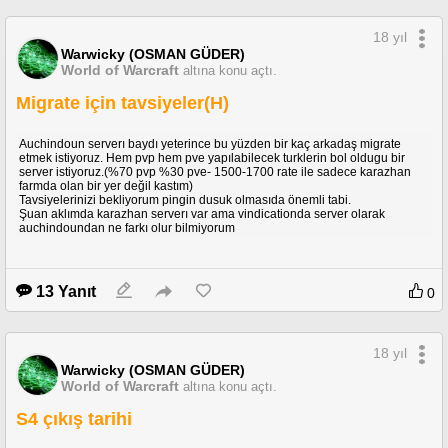
vs
gibi ırklar sınıflara göre aşırı güçlü olacak. Bu yüzden 1v1de racialların iptal
18 yıl
olması en uygun olanı bence.(Ancak kesin olmayabilirde)
Warwicky (OSMAN GÜDER)
Boyle bir durumda %100 dengeli bir arena ortaya çıkıyor.
World of Warcraft
altına konu açtı.
Benim fikrim bu siz neler düşünüyosunuz?
Migrate için tavsiyeler(H)
http://forums.wow-europe.com/thread.html?
topicId=4581228947&sid=1&pageNo=1
Auchindoun serverı baydı yeterince bu yüzden bir kaç arkadaş migrate
etmek istiyoruz. Hem pvp hem pve yapılabilecek turklerin bol oldugu bir
server istiyoruz.(%70 pvp %30 pve- 1500-1700 rate ile sadece karazhan
farmda olan bir yer değil kastım)
Tavsiyelerinizi bekliyorum pingin dusuk olmasıda önemli tabi.
Şuan aklımda karazhan serverı var ama vindicationda server olarak
auchindoundan ne farkı olur bilmiyorum
13 Yanıt
0
18 yıl
Warwicky (OSMAN GÜDER)
World of Warcraft
altına konu açtı.
S4 çıkış tarihi