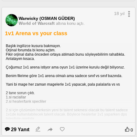
18 yıl
Warwicky (OSMAN GÜDER)
World of Warcraft
altına konu açtı.
1v1 Arena vs your class
Başlık ingilizce kusura bakmayın.
Orjinal forumda bi konu açtım.
Fikir orjinal daha önceden ortaya atılmadı bunu söyleyebilirim rahatlıkla.
Anlatayım kısaca.
Çoğumuz 1v1 arena istiyor ama oyun 1v1 üzerine kurulu değil biliyoruz.
Benim fikrime göre 1v1 arena olmalı ama sadece sınıf vs sınıf bazında.
Yani bi mage her zaman magelerle 1v1 yapacak, pala palalarla vs vs
2 tane sorun çıktı.
1.si raciallar
2.si healer/tank specliler
2.si için çözümüm herkesin yeni bi talent sekmesi olacak bu talent sadece
1v1de kullanılabilecek talent olacak. Böylece healerlar 1v1 yaparken dps
talentiyle girebilir.
1.si ise racialların iptali en uygunu.
29 Yanıt
0
Çünkü human rogue ,undead warlock, gnome mage/dranei , orc warrior vs