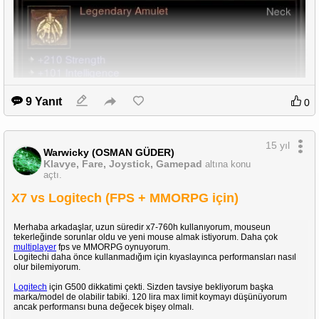
9 Yanıt
0
15 yıl
Warwicky (OSMAN GÜDER)
Klavye, Fare, Joystick, Gamepad
altına konu
açtı.
X7 vs Logitech (FPS + MMORPG için)
Merhaba arkadaşlar, uzun süredir x7-760h kullanıyorum, mouseun
tekerleğinde sorunlar oldu ve yeni mouse almak istiyorum. Daha çok
multiplayer
fps ve MMORPG oynuyorum.
Logitechi daha önce kullanmadığım için kıyaslayınca performansları nasıl
olur bilemiyorum.
Manticore
Logitech
için G500 dikkatimi çekti. Sizden tavsiye bekliyorum başka
marka/model de olabilir tabiki. 120 lira max limit koymayı düşünüyorum
ancak performansı buna değecek bişey olmalı.