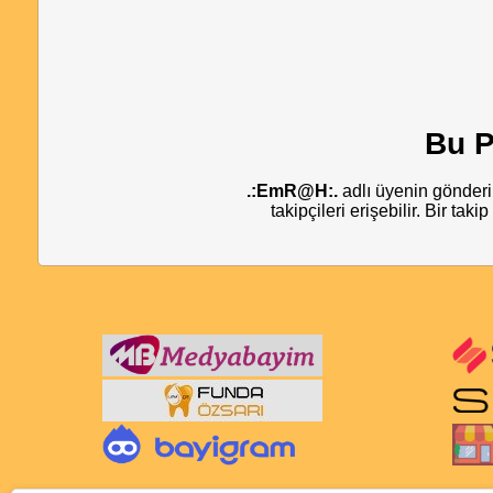
Bu P
.:EmR@H:.
adlı üyenin gönderi
takipçileri erişebilir. Bir tak