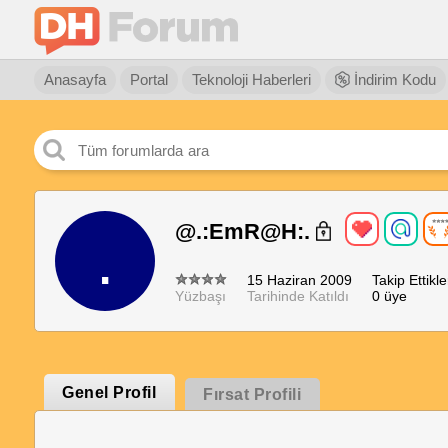
Anasayfa
Portal
Teknoloji Haberleri
İndirim Kodu
@.:EmR@H:.
.
15 Haziran 2009
Takip Ettikle
Yüzbaşı
Tarihinde Katıldı
0 üye
Genel Profil
Fırsat Profili