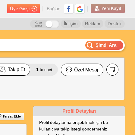
Yeni Kayıt
Üye Girişi
Bağlan
Koyu
İletişim
Reklam
Destek
Tema
Şimdi Ara
Takip Et
1
takipçi
Özel Mesaj
Profil Detayları
Fırsat Ekle
Profil detaylarına erişebilmek için bu
kullanıcıya takip isteği göndermeniz