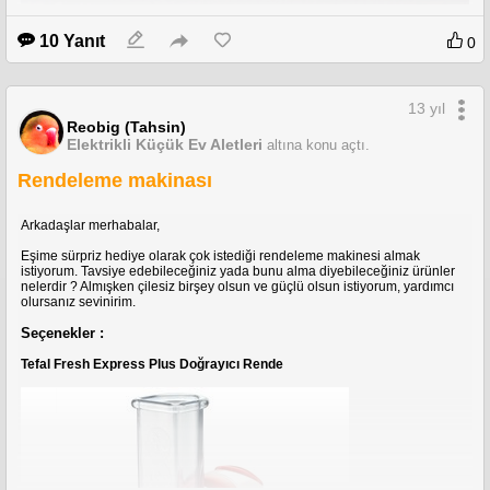
10 Yanıt
0
13 yıl
Reobig (Tahsin)
Elektrikli Küçük Ev Aletleri
altına konu açtı.
Rendeleme makinası
Arkadaşlar merhabalar,
Eşime sürpriz hediye olarak çok istediği rendeleme makinesi almak
istiyorum. Tavsiye edebileceğiniz yada bunu alma diyebileceğiniz ürünler
nelerdir ? Almışken çilesiz birşey olsun ve güçlü olsun istiyorum, yardımcı
olursanız sevinirim.
Seçenekler :
Tefal Fresh Express Plus Doğrayıcı Rende
Diğer renkler için :
http://www.yiltas.com/Urunler/LAMINAT-PARKE/Vario-
Laminat-Parke