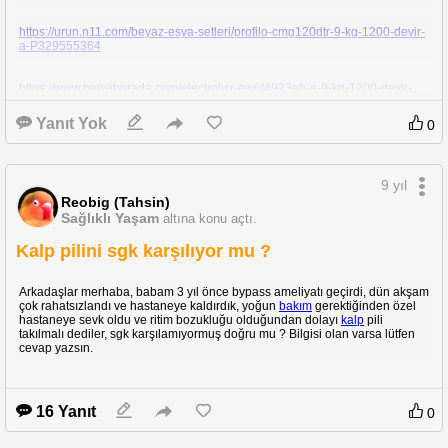
https://urun.n11.com/beyaz-esya-setleri/profilo-cmg120dtr-9-kg-1200-devir-
a-P329555364
https://www.hepsiburada.com/electrolux-ew6f4923eb-a-9-kg-1200-devir-
camasir-makinesi-pm-HB00000CH43E
Yanıt Yok
0
Ayırdığınız vakit için teşekkür ederim.
9 yıl
Reobig (Tahsin)
Sağlıklı Yaşam
altına konu açtı.
Kalp pilini sgk karşılıyor mu ?
Arkadaşlar merhaba, babam 3 yıl önce bypass ameliyatı geçirdi, dün akşam
çok rahatsızlandı ve hastaneye kaldırdık, yoğun
bakım
gerektiğinden özel
hastaneye sevk oldu ve ritim bozukluğu olduğundan dolayı
kalp
pili
takılmalı dediler, sgk karşılamıyormuş doğru mu ? Bilgisi olan varsa lütfen
cevap yazsın.
16 Yanıt
0