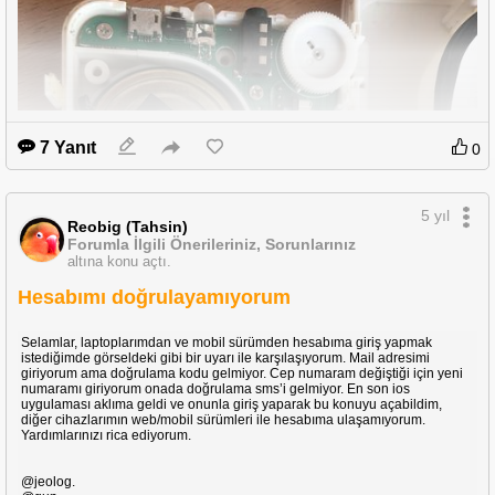
7 Yanıt
0
5 yıl
Reobig (Tahsin)
Forumla İlgili Önerileriniz, Sorunlarınız
altına konu açtı.
Hesabımı doğrulayamıyorum
Selamlar, laptoplarımdan ve mobil sürümden hesabıma giriş yapmak
istediğimde görseldeki gibi bir uyarı ile karşılaşıyorum. Mail adresimi
giriyorum ama doğrulama kodu gelmiyor. Cep numaram değiştiği için yeni
numaramı giriyorum onada doğrulama sms’i gelmiyor. En son ios
uygulaması aklıma geldi ve onunla giriş yaparak bu konuyu açabildim,
diğer cihazlarımın web/mobil sürümleri ile hesabıma ulaşamıyorum.
Yardımlarınızı rica ediyorum.
@jeolog.