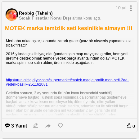
10 yıl
Reobig (Tahsin)
Sıcak Fırsatlar Konu Dışı
altına konu açtı.
MOTEK marka temizlik seti kesinlikle almayın !!!
Merhaba arkadaşlar, sonunda zararlı çıkacağınız bir alışveriş yapmamak ta
sıcak fırsattır.
2016 yılında çok ihtiyaç olduğundan spin mop arayışına girdim, hem yerli
üretime destek olmak hemde yedek parça avantajından dolayı MOTEK
marka spin mop satın aldım, ürün linkide aşağıdadır:
http://urun.gittigidiyor.com/supermarket/motek-magic-pratik-mop-seti-2ad-
yedek-baslik-251162081
Gelelim sonuca, 2 ay sonunda ürünün kova kısmındaki santrifüj
dönmemeye başladı, üstelik sopa kısmında da sorunlar baş göstermeye
başladı ancak kova kısmı neredeyse hiç dönmüyordu, elim yatkın
olduğundan söküp sorunu anlamak istedim, adamlar
su ile sürekli haşır
neşir olan bir üründe demirden mil yapmışlar
2 ay içerisinde mil
paslanmış ve mekanizmayı döndüren plastik dişli'ye sürttüğünden
dönmüyordu. güç bela dişli'yi söküp mil'i güzelce zımparaladım ve ürün ilk
günkü performansla dönmeye başladı, tabi aradan 2 hafta geçtikten sonra
3 Yanıt
0
tekrar sorun oluştu ve bu sefer hiç dönmemeye başladı, ürünü söktüm ve bu
sefer pas'tan dolayı demir mil'in dişliye kaynadığını gördüm, öylesine
kaynamış ki sökerken plastik dişli kırıldı. Ürün 5cm'lik demir çubuğundan