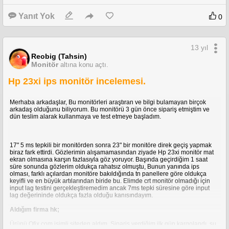
Yanıt Yok
0
13 yıl
Reobig (Tahsin)
Monitör
altına konu açtı.
Hp 23xi ips monitör incelemesi.
Merhaba arkadaşlar, Bu monitörleri araştıran ve bilgi bulamayan birçok
arkadaş olduğunu biliyorum. Bu monitörü 3 gün önce sipariş etmiştim ve
dün teslim alarak kullanmaya ve test etmeye başladım.
BURADAN
17" 5 ms tepkili bir monitörden sonra 23" bir monitöre direk geçiş yapmak
Philips HR1387 Viva Collection Salad Maker
biraz fark ettirdi. Gözlerimin alışamamasından ziyade Hp 23xi monitör mat
ekran olmasına karşın fazlasıyla göz yoruyor. Başında geçirdiğim 1 saat
süre sonunda gözlerim oldukça rahatsız olmuştu, Bunun yanında ips
olması, farklı açılardan monitöre bakıldığında tn panellere göre oldukça
keyifli ve en büyük artılarından biride bu. Elimde crt monitör olmadığı için
Buradan
input lag testini gerçekleştiremedim ancak 7ms tepki süresine göre input
lag değerininde oldukça fazla olduğu kanısındayım.
King P-948 Multissimo
Aldığım firma hk;
Ürünü Ofix.com isimli siteden aldım, Sipariş verdiğim ilk gün kargolandı, şu