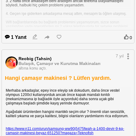
3. 2 hafta önce arkadaşım beni aradığını ancak telefona ulaşılamadığını
söyledi, halbuki hiç çekim problemi yaşamadım.
4. Geçen işe giderken arkadaşıma mesaj attım, mesajım ta öğlen ulaşmış.
Wifi bağlantılarında bu bağlantı problemini yaşamıyorum, sizce sorun
yazılımdan yada operatörden mi ? yoksa telefonumda bir şebeke problemi
mi var ? son 15 günlük garantim kaldı, duruma göre göndermek istiyorum.
1 Yanıt
0
IOS sürümü : 11.4 (15F79)
Vodafone şebeke sürümü : VODAFONE TR 32.0
7 yıl
Reobig (Tahsin)
Bulaşık, Çamaşır ve Kurutma Makinaları
altına konu açtı.
Hangi çamaşır makinesi ? Lütfen yardım.
Merhaba arkadaşlar, epey ince eleyip sık dokudum, daha önce vestel
olympus 1200cl kullanıyorduk ancak önce kapak mandalı kırıldı
(mekanizmasına ip bağladık öyle açıyorduk) daha sonra uçak gibi
çalışmaya başladı şimdide kayış yerinde durmuyor.
Aşağıdaki ürünlerden hangisi mantıklı seçim olur ? önemli olan sessizlik,
kaliteli yıkama ve parça kalitesi, bilgisi olanların yardımlarını rica ediyorum.
https://www.n11.com/urun/samsung-ww90j5475fwah-a-1400-devir-9-kg-
camasir-makinesi-beyaz-651250?magaza=Teknofish