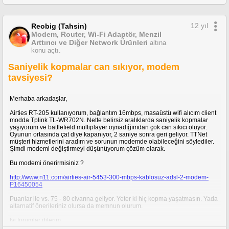
12 yıl
Reobig (Tahsin)
Modem, Router, Wi-Fi Adaptör, Menzil
Arttırıcı ve Diğer Network Ürünleri
altına
konu açtı.
Saniyelik kopmalar can sıkıyor, modem
tavsiyesi?
Merhaba arkadaşlar,
Airties RT-205 kullanıyorum, bağlantım 16mbps, masaüstü wifi alıcım client
modda Tplink TL-WR702N. Nette belirsiz aralıklarda saniyelik kopmalar
yaşıyorum ve battlefield multiplayer oynadığımdan çok can sıkıcı oluyor.
Oyunun ortasında çat diye kapanıyor, 2 saniye sonra geri geliyor. TTNet
müşteri hizmetlerini aradım ve sorunun modemde olabileceğini söylediler.
Şimdi modemi değiştirmeyi düşünüyorum çözüm olarak.
Bu modemi önerirmisiniz ?
http://www.n11.com/airties-air-5453-300-mbps-kablosuz-adsl-2-modem-
P16450054
Puanlar ile vs. 75 - 80 civarına geliyor. Yeter ki hiç kopma yaşatmasın. Yada
altarnatif önerileriniz olursa da memnun olurum.
İyi forumlar dilerim.