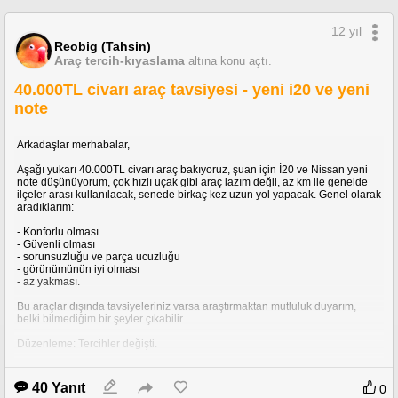
12 yıl
Reobig (Tahsin)
Araç tercih-kıyaslama
altına konu açtı.
40.000TL civarı araç tavsiyesi - yeni i20 ve yeni
note
Arkadaşlar merhabalar,
Aşağı yukarı 40.000TL civarı araç bakıyoruz, şuan için İ20 ve Nissan yeni
note düşünüyorum, çok hızlı uçak gibi araç lazım değil, az km ile genelde
ilçeler arası kullanılacak, senede birkaç kez uzun yol yapacak. Genel olarak
aradıklarım:
- Konforlu olması
- Güvenli olması
- sorunsuzluğu ve parça ucuzluğu
- görünümünün iyi olması
- az yakması.
Bu araçlar dışında tavsiyeleriniz varsa araştırmaktan mutluluk duyarım,
belki bilmediğim bir şeyler çıkabilir.
Düzenleme: Tercihler değişti.
40 Yanıt
0