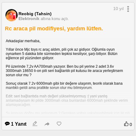
kullanmanızı önermiyorum.
Aslında bu duruma tepki olarak 1$'lık
bile sipariş geçmemenizi öneririm, düşünsenize gümrükten geçmesi
10 yıl
serbest olan bir şey sipariş etseniz bile en ufak olumsuz durumda
Reobig (Tahsin)
Gearbest'in insiyatifine kalmış durumdasınız.
Elektronik
altına konu açtı.
Nacizane uyarmak istedim, Paypal bittiğine göre kesinlikle Gearbest'in
Rc araca pil modifiyesi, yardım lütfen.
önünden geçmeyin derim.
Arkadaşlar merhaba,
Yıllar önce Mjc toys rc araç aldım, pili çok az gidiyor. Oğlumla oyun
oynarken 5 dakika bile sürmeden tepkisi kesiliyor, şarjı bitiyor. Bütün
eğlence pil yüzünden gidiyor.
ilgili ürün bu:
Pil üzerinde 7,2v AA700mah yazıyor. Ben bu pil yerine 2 adet 3.6v
3000mah 18650 li-on pili seri bağlantılı pil kutusu ile araca yerleştirsem
sorun olur mu ?
Sonuç olarak 7.2v 6000mah gibi bir değere ulaşırım, teorik olarak bana
mantıklı geldi ama pratikte sorun olur mu bilmiyorum.
Bu orijinal direnç, bir tanıdığım ile elektronikçiye gönderdim ve döndüğünde
Edit: seri bağlantıda mah değeri yükselmiyormuş :( yani yanlış
orijinalinden farklı renkte bir direnç taktığını gördüm, montajını yaptım ama
anlamadıysam iki pilde 3000mah olsa bunlardan 6000mah şeklinde verim
anahtarı açar açmaz oda patladı, elektronikçinin taktığı direncin renk kodları
alamayacağım.
: kırmızı - siyah - kahve - altın
Şu konuyu doğru mu anlıyorum ? Gereken voltajı yakalayabilmek için iki pili
lütfen yardımcı olun.
seri bağlamam gerekiyor ama sadece 3000 mah'lık yol ilerleyebiliyoruz,
diğer pilin gücü voltaj'a gidiyor yani onu aracın daha uzun yol gitmesini
1 Yanıt
0
sağlamak için kullanamıyoruz.
Pek anlamadığım için biraz kafam karıştı, paralel bağlamak hiç olmuyor