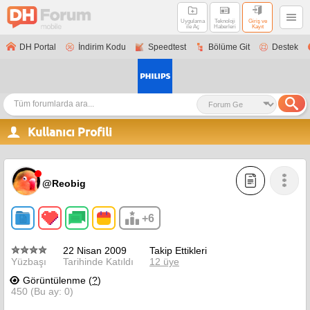
Uygulama
Teknoloji
Giriş ve
ile Aç
Haberleri
Kayıt
DH Portal
İndirim Kodu
Speedtest
Bölüme Git
Destek
Kullanıcı Profili
@Reobig
+6
22 Nisan 2009
Takip Ettikleri
Yüzbaşı
Tarihinde Katıldı
12 üye
Görüntülenme (
?
)
450 (Bu ay: 0)