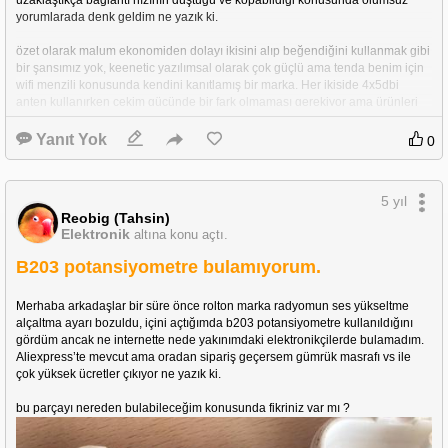
uzaklaştıkça bağlantı hızının düştüğü ve kopabildiği konusunda olumsuz 
yorumlarada denk geldim ne yazık ki.
özet olarak malum ekonomiden dolayı ikisini alıp beğendiğini kullanmak gibi 
bir şansımız yok, keenetic yazılımsal olarak çok güçlü ama tenda benim için 
wifi menzili konusunda kendini kanıtlamış bir marka. Her ikiside 4x5dbi 
anten kullanırken çekim gücünde bir fark olmaması gerekiyor ama ürünleri 
satın alanların yorumları çok kafa karıştırıcı, üstelik keenetic üzerinde gigabit 
portuda yok ( ileriye dönük)
Yanıt Yok
0
her ikisinide deneyimlemiş arkadaşlar yardımcı olabilirse çok sevinirim 
5 yıl
açıkçası. Bu iki modem arasında kalmış çokça kişininde merakı giderilecektir. 
Reobig (Tahsin)
Elektronik
altına konu açtı.
iyi forumlar.
B203 potansiyometre bulamıyorum.
Merhaba arkadaşlar bir süre önce rolton marka radyomun ses yükseltme 
alçaltma ayarı bozuldu, içini açtığımda b203 potansiyometre kullanıldığını 
gördüm ancak ne internette nede yakınımdaki elektronikçilerde bulamadım. 
Aliexpress’te mevcut ama oradan sipariş geçersem gümrük masrafı vs ile 
çok yüksek ücretler çıkıyor ne yazık ki. 
bu parçayı nereden bulabileceğim konusunda fikriniz var mı ? 