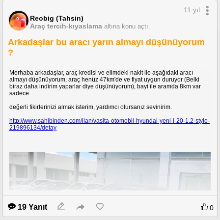
11 yıl
Reobig (Tahsin)
Araç tercih-kıyaslama
altına konu açtı.
Arkadaşlar bu aracı yarın almayı düşünüyorum
?
Merhaba arkadaşlar, araç kredisi ve elimdeki nakit ile aşağıdaki aracı
almayı düşünüyorum, araç henüz 47km'de ve fiyat uygun duruyor (Belki
biraz daha indirim yaparlar diye düşünüyorum), bayi ile aramda 8km var
sadece
değerli fikirlerinizi almak isterim, yardımcı olursanız sevinirim.
http://www.sahibinden.com/ilan/vasita-otomobil-hyundai-yeni-i-20-1.2-style-
219896134/detay
19 Yanıt
0