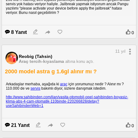
servis yok hatası veriyor haliyle. Jailbreak yapmak istiyorum ancak Pangu
yazılımı "please activate your device before apply the jailbreak" hatası
veriyor. Bunu nasıl geçebilirim ?
8 Yanıt
0
11 yıl
Reobig (Tahsin)
Araç tercih-kıyaslama
altına konu açtı.
2000 model astra g 1.6gl alınır mı ?
Arkadaşlar merhaba, aşağıda ki
araç
için yorumunuz nedir ? Alınır mı ?
110.000 de ve
servis
bakımlı diyor, sizlere danışmak istedim.
http://www.sahibinden.com/ilan/vasita-otomobil-opel-sahibinden-boyasiz-
klima-abs-4-cam-otomatik-110binde-220266828/detay?
useSahibindenWeb=1
21 Yanıt
0