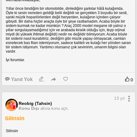
Merhaba Arkadaşlar,
Özet olarak: Telefonunuzu her telefoncuya değil, bu işten anlayan
telefoncuya gönderin. Eğer İstanbul'daysanız seçeneğiniz çok ama küçük
Yıllar önce bindiğim bir otomobilde, dinlediğim şarkılar hâlâ kulağımda.
ilçelerde vs yaşayan arkadaşlar için bu konu çok büyük bir muamma.
Öyle ki sesin nereden geldiği belli değildi ve gerçekten 3 boyutlu bir sesti,
Forumdan bildiğim kadarıyla IcMn ve Kenbu kullanıcı adlı arkadaşlar bu
sanki müzik hoparlörlerden değil heryerden, kulağının içinden çalıyor
http://www.akilliphone.com/urun_detay.aspx?
işten çok iyi anlıyor, her ikiside orijinal ekran temin edebiliyor ama kenbu
gibiydi. Bir daha hiçbir araçta öyle bir şeye rastlamadım. Acaba böyle bir
urun=Apple+iPhone+4++Orjinal+Siyah+Dokunmatik+LCD+Ekran+_-
üstad (haklı sebepleri olabilir) ne yazıkki kargo ile tamirat yapamayacağını
sistem kurmak ne kadar mümkün ? Araç 2000 model megane idi yalnız o
&ID=4847&renkID=1
belirtiyor.
yıllar sorgulayamadığımız için ve arabada kiralık olduğu için, teyp orjinal
miydi (ki yüksek ihtimal değildi) nedir ne değildir bilmiyorum. Acaba böyle
bir sistemi nasıl kurabiliriz, dediğim gibi müzik yapay olmayacak, camları
esnetecek bas filan istemiyorum, sadece kaliteli ve kulağı her yönden saran
bir sistem istiyorum. Yardımcı olursanız çok sevinirim, umarım bilgisi olan
vardır.
İyi forumlar.
Yanıt Yok
0
13 yıl
Reobig (Tahsin)
Konu Dışı
altına konu açtı.
Silinsin
Silinsin