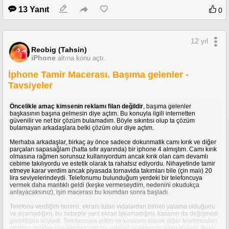
13 Yanıt
0
12 yıl
Reobig (Tahsin)
iPhone
altına konu açtı.
İphone Tamir Macerası. Başıma gelenler -
Tavsiyeler
Öncelikle amaç kimsenin reklamı filan değildir
, başıma gelenler
başkasının başına gelmesin diye açtım. Bu konuyla ilgili internetten
güvenilir ve net bir çözüm bulamadım. Böyle sıkıntısı olup ta çözüm
bulamayan arkadaşlara belki çözüm olur diye açtım.
Merhaba arkadaşlar, birkaç ay önce sadece dokunmatik camı kırık ve diğer
parçaları sapasağlam (hatta sıfır ayarında) bir iphone 4 almıştım. Camı kırık
olmasına rağmen sorunsuz kullanıyordum ancak kırık olan cam devamlı
cebime takılıyordu ve estetik olarak ta rahatsız ediyordu. Nihayetinde tamir
etmeye karar verdim ancak piyasada tornavida takımları bile (çin malı) 20
lira seviyelerindeydi. Telefonumu bulunduğum yerdeki bir telefoncuya
vermek daha mantıklı geldi (keşke vermeseydim, nedenini okudukça
anlayacaksınız), işin macerası bu kısımdan sonra başladı.
Telefonu verdiğim tamirci, ekranı tutan vidalardan birinin yalama olduğunu
ve açamadığını, bu sebeple yeni ekran takamadığını, kasanın da değişmesi
gerektiğini söyledi. Telefoncuya gittim ve kasasını alarak diğer telefoncuları
gezdim, gittiğim tüm telefoncular bu vidanın açılamayacağını söyledi, farklı