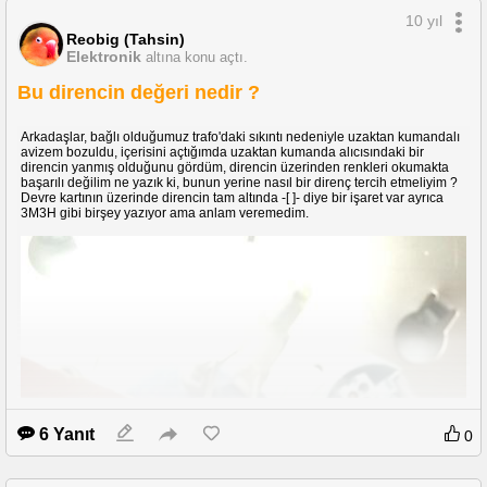
dolayı bildiğiniz çöp oldu, dişli kırılmamış olsaydı tornacıda paslanmaz bir
10 yıl
maddeden yaptırırdım ama artık kullanmakta istemiyorum çünkü 2 ayda sap
kısmıda çöp olmaya başladı.
Reobig (Tahsin)
Elektronik
altına konu açtı.
Satın aldığım yer ile görüştüm, ürünün benden kaynaklanmayan bir neden
ile bozulduğunu belirttim, kendileri kargo ücretini karşılarsam yardımcı
Bu direncin değeri nedir ?
olabileceklerini, bunun dışında sorunun garanti kapsamında olmadığını
söylediler ! Kargo ücretlerini karşılayıp yeni parçalar istesem biliyorum ki bir
kaç ayda onlarda elimde kalacak.
Arkadaşlar, bağlı olduğumuz trafo'daki sıkıntı nedeniyle uzaktan kumandalı
avizem bozuldu, içerisini açtığımda uzaktan kumanda alıcısındaki bir
1. Su ile sürekli temas halinde olan bir üründe hemde ürünün kalbi olan bir
direncin yanmış olduğunu gördüm, direncin üzerinden renkleri okumakta
parça nasıl paslanan bir metalden yapılır ? Bence tamamen bilinçli yapılmış
başarılı değilim ne yazık ki, bunun yerine nasıl bir direnç tercih etmeliyim ?
bir hareket ve satıcı firma bu konuda daha öncede şikayetler olduğunu
Devre kartının üzerinde direncin tam altında -[ ]- diye bir işaret var ayrıca
belirtti.
3M3H gibi birşey yazıyor ama anlam veremedim.
2. Garanti adına hiç bir şey yok, satıcı firma kargo ücreti karşılığında
yardımcı olabileceklerini, bunun dışında üretici firmanın garanti vermediğini
belirtti, bunun üzerine üretici firma ile iletişime geçtim, hiçbir şekilde
yardımcı olmadılar, cevap dahi vermediler.
Sonuç olarak 40 liram çöp oldu, bu firmanın ürünlerini kesinlikle tercih
etmemenizi öneriyorum.
* Banat markasına güvenerek Banat mopster almak istedim ama onunda
büyük bir yedek parça sorunu var, yedek paspas neredeyse bulunmuyor
bilginiz olsun.
* Vileda Easy Wring kesinlikle almayın, kendisi ilk santrifüjlü spin
6 Yanıt
mop'umuzdu, komşumuz ile aynı anda aldık ve yine komşumuzunki ile
0
birlikte 1 ayı bulmadan plastik dişlileri eridi, böyle bir üründe adi bir plastik
dişli kullanmak Vileda gibi bir markada nasıl düşünülebilir bilmiyorum, yada
kasıtlı mı yapılmıştı ? oda muamma, üstelik yedekleride çok pahalı !