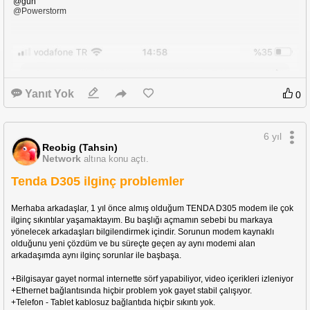
@gun
@Powerstorm
Yanıt Yok
0
6 yıl
Reobig (Tahsin)
Network
altına konu açtı.
Tenda D305 ilginç problemler
Merhaba arkadaşlar, 1 yıl önce almış olduğum TENDA D305 modem ile çok 
ilginç sıkıntılar yaşamaktayım. Bu başlığı açmamın sebebi bu markaya 
yönelecek arkadaşları bilgilendirmek içindir. Sorunun modem kaynaklı 
olduğunu yeni çözdüm ve bu süreçte geçen ay aynı modemi alan 
arkadaşımda aynı ilginç sorunlar ile başbaşa.
+Bilgisayar gayet normal internette sörf yapabiliyor, video içerikleri izleniyor
+Ethernet bağlantısında hiçbir problem yok gayet stabil çalışıyor.
+Telefon - Tablet kablosuz bağlantıda hiçbir sıkıntı yok.