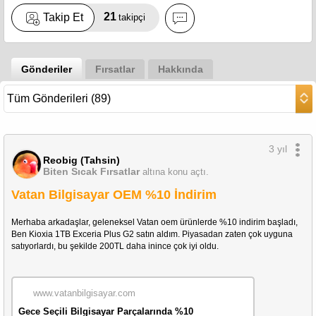
21
Takip Et
takipçi
Gönderiler
Fırsatlar
Hakkında
3 yıl
Reobig (Tahsin)
Biten Sıcak Fırsatlar
altına konu açtı.
Vatan Bilgisayar OEM %10 İndirim
Merhaba arkadaşlar, geleneksel Vatan oem ürünlerde %10 indirim başladı, 
Ben Kioxia 1TB Exceria Plus G2 satın aldım. Piyasadan zaten çok uyguna 
satıyorlardı, bu şekilde 200TL daha inince çok iyi oldu.
www.vatanbilgisayar.com
Gece Seçili Bilgisayar Parçalarında %10 