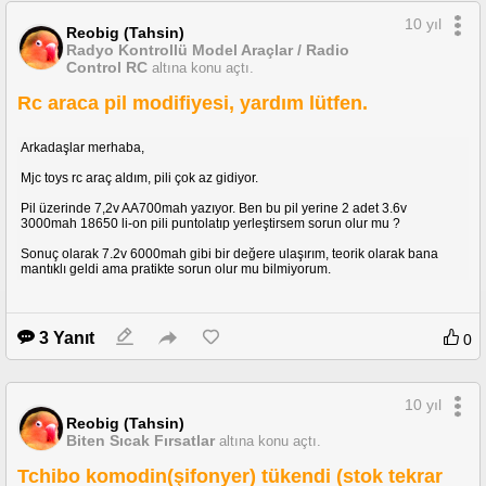
çünkü gereken voltajı yakalayamadığım için araç çalışmaz sanırım. iki gün
10 yıl
önce aşağıdaki 2x 18650 3000 mah yüksek drenajlı pilleri sipariş ettim ve
Reobig (Tahsin)
yanınada seri bağlantu kutusu aldım. Bakalım nasıl olacak.
Radyo Kontrollü Model Araçlar / Radio
Control RC
altına konu açtı.
http://tr.aliexpress.com/item/Free-Shipping-1Pcs-Black-Plastic-2x18650-
Battery-3-7V-Clip-Holder-Storage-Box-Case-With-Wire/32451948484.html?
Rc araca pil modifiyesi, yardım lütfen.
spm=2114.13010208.99999999.268.4a6rO8
http://tr.aliexpress.com/item/2PCS-New-2015-Original-LG-HG2-18650-
3000mAh-battery-18650HG2-3-6V-discharge-20A-dedicated-
Arkadaşlar merhaba,
electronic/32615222886.html
Mjc toys rc araç aldım, pili çok az gidiyor.
Pil üzerinde 7,2v AA700mah yazıyor. Ben bu pil yerine 2 adet 3.6v
3000mah 18650 li-on pili puntolatıp yerleştirsem sorun olur mu ?
Sonuç olarak 7.2v 6000mah gibi bir değere ulaşırım, teorik olarak bana
mantıklı geldi ama pratikte sorun olur mu bilmiyorum.
3 Yanıt
0
10 yıl
Reobig (Tahsin)
Biten Sıcak Fırsatlar
altına konu açtı.
Tchibo komodin(şifonyer) tükendi (stok tekrar