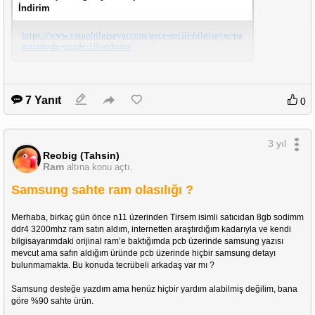
İndirim
https://www.vatanbilgisayar.com/gece-secili-bilgisayar-pa
rcalarinda-yuzde-10-indirim/
7 Yanıt
0
3 yıl
Reobig (Tahsin)
Ram
altına konu açtı.
Samsung sahte ram olasılığı ?
Merhaba, birkaç gün önce n11 üzerinden Tirsem isimli satıcıdan 8gb sodimm 
ddr4 3200mhz ram satın aldım, internetten araştırdığım kadarıyla ve kendi 
bilgisayarımdaki orijinal ram’e baktığımda pcb üzerinde samsung yazısı 
mevcut ama safın aldığım üründe pcb üzerinde hiçbir samsung detayı 
bulunmamakta. Bu konuda tecrübeli arkadaş var mı ?
Samsung desteğe yazdım ama henüz hiçbir yardım alabilmiş değilim, bana 
göre %90 sahte ürün.