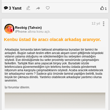
şehirlerdeki yerleri önerdiler, onlar açar dediler. Tekrar dönüp telefonu
toplattırdım, telefonu akşam vakti teslim aldığımda :
3 Yanıt
1
1. proximity sensörün çalışmadığını
2. sesin gitmediğini
12 yıl
3. sesin düzgün gelmediğini
Reobig (Tahsin)
iPhone
altına konu açtı.
4.Home tuşundan hafif bir ses geldiğini keşfettim.
Kenbu üstad ile aracı olacak arkadaş aranıyor.
Tabi ne kadar tartışsam da yapabilecek bir şey yoktu, forumdan herkes
Kenbu üstadı önermişti ve hemen o akşam onu aradım. Kendisi gayet nazik
Arkadaşlar, tornavida takım taklavat almaktansa buradan bir tamirci ile
bir esnaf ama kargo ile yardımcı olamayacağını ve sadece birileri getirirse
anlaştım. Bugün sabah teslim ettim ancak akşam üzeri gittiğimde köşedeki
tamir edebileceğini söyledi. Bu sebepten aracı olabilecek birileri için
vidanın yalama olduğunu ve sökülemediğini bu sebepten olmadığını
arayışa girdim. Ne kadar iyi niyetle yardımcı olmak isteyen arkadaşlar olsa
söyledi. Eve döndüğümde bu sefer proximity sensöründe çalışmadığını
da, sonuçta hem telefonumu hemde paramı gönderecektim ve riskli bir
farkettim. Tartıştık filan ama yapacak birşey yok. Buradaki sözde
seçenekti. Tanıdıklar vardı ancak onlar da kadıköy tarafına uzaktı.
telefonculara güvenemediğim için telefonu kenbu üstada göndermek
istiyorum ama kargoyla çalışmadıklarını söyledi. Acaba aracılık edebilecek
Çaresiz, telefon çekmecede beklerken. Forumumuzdan IcMn kullanıcı adlı
bir arkadaşımız varmı ? Sadece göz önünde tamirat yaptığını belirtti, buda
Enes bey benimle iletişime geçti ve kendisinin de İstanbul / Beşiktaş'ta
büyük bir çıkmaza döndü. Yardımcı olabilecek arkadaşlar yardımcı olursa
dükkanları olduğunu, daha önce Genpa'da 3 yıl çalıştığını ve bu dükkanı
sevinirim.
kurduklarını, yardımcı olabileceğini söyledi. Kendisi tamir konusunda, forum
yazışmalarında pek aktif değildi (yani telefonu bozulan arkadaşları genelde
İyi forumlar dilerim.
garantiye vs yönlendiriyordu yada görüşlerini söylüyordu) açıkçası mesaj
atmasaydı kendisinin bu işlerden anlayan biri olduğunu bile
bilemeyecektim belkide.
Sonra google'dan araştırmaya girdim ve iphone beşiktaş'ın çalışanlarının
facebook profillerine kadar ulaştım, kendisi bu süreçte gereken güveni
verince telefonumu pazartesi günü kargoladım (23.06.2014). Salı günü