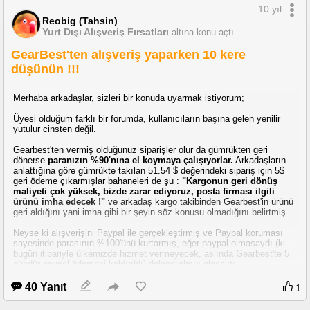
10 yıl
Bu ürünlerde yedek parça - mekanizma kalitesi - sarf ürünlerinin
Reobig (Tahsin)
bulunabilirliği çok önemli arkadaşlar, olumlu yorumlara göre aşağıdaki
Yurt Dışı Alışveriş Fırsatları
altına konu açtı.
ürünü aldım, birkaç ay tecrübe ettikten sonra unutmazsam yeni ürün ile ilgili
yorumumu belirtirim.
GearBest'ten alışveriş yaparken 10 kere
http://urun.gittigidiyor.com/yapi-market-tamirat/spin-mop-gold-temizlik-seti-
temizlik-kovasi-255095220?urvid=66488298
düşünün !!!
İyi forumlar.
Merhaba arkadaşlar, sizleri bir konuda uyarmak istiyorum;
Üyesi olduğum farklı bir forumda, kullanıcıların başına gelen yenilir
yutulur cinsten değil.
Gearbest'ten vermiş olduğunuz siparişler olur da gümrükten geri
dönerse
paranızın %90'nına el koymaya çalışıyorlar.
Arkadaşların
anlattığına göre gümrükte takılan 51.54 $ değerindeki sipariş için 5$
geri ödeme çıkarmışlar bahaneleri de şu :
"Kargonun geri dönüş
maliyeti çok yüksek, bizde zarar ediyoruz, posta firması ilgili
ürünü imha edecek !"
ve arkadaş kargo takibinden Gearbest'in ürünü
geri aldığını yani imha gibi bir şeyin söz konusu olmadığını belirtmiş.
Neyse ki alışverişini Paypal ile gerçekleştirmiş ve Paypal koruması
sayesinde parasının %100'ünü kurtarmış, eğer paypal olmasaydı (ki
bugün itibariyle ülkemizde hizmet vermeyecek, aslında Gearbest'te 5
gündür paypal ödemesi kaldırıldı) dolandırılmış olacaktı.
Lütfen dikkat edin, bu durum sadece bir kişinin değil gördüğüm
40 Yanıt
1
kadarıyla bayağı bir kişinin başına gelmiş. Gümrük mevzuatı
açısından risk oluşturablecek ürünler için hiçbir şekilde Gearbest