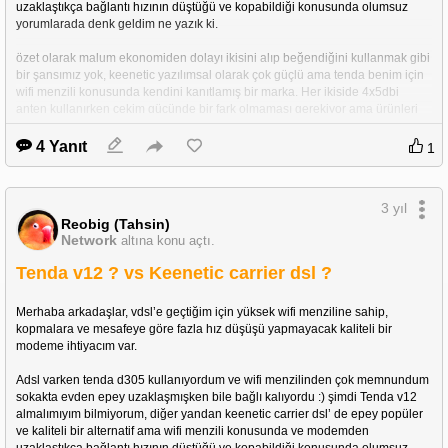
uzaklaştıkça bağlantı hızının düştüğü ve kopabildiği konusunda olumsuz 
yorumlarada denk geldim ne yazık ki.
özet olarak malum ekonomiden dolayı ikisini alıp beğendiğini kullanmak gibi 
bir şansımız yok, keenetic yazılımsal olarak çok güçlü ama tenda benim için 
wifi menzili konusunda kendini kanıtlamış bir marka. Her ikiside 4x5dbi 
anten kullanırken çekim gücünde bir fark olmaması gerekiyor ama ürünleri 
satın alanların yorumları çok kafa karıştırıcı.
4 Yanıt
1
her ikisinide deneyimlemiş arkadaşlar yardımcı olabilirse çok sevinirim 
açıkçası. Bu iki modem arasında kalmış çokça kişininde merakı giderilecektir. 
3 yıl
Reobig (Tahsin)
iyi forumlar.
Network
altına konu açtı.
Tenda v12 ? vs Keenetic carrier dsl ?
Merhaba arkadaşlar, vdsl’e geçtiğim için yüksek wifi menziline sahip, 
kopmalara ve mesafeye göre fazla hız düşüşü yapmayacak kaliteli bir 
modeme ihtiyacım var.
Adsl varken tenda d305 kullanıyordum ve wifi menzilinden çok memnundum 
sokakta evden epey uzaklaşmışken bile bağlı kalıyordu :) şimdi Tenda v12 
almalımıyım bilmiyorum, diğer yandan keenetic carrier dsl’ de epey popüler 
ve kaliteli bir alternatif ama wifi menzili konusunda ve modemden 