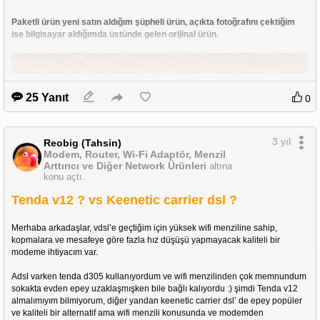
Paketli ürün yeni satın aldığım şüpheli ürün, açıkta fotoğrafını çektiğim 
ise bilgisayar aldığımda üstünde gelen orijinal ürün.
25 Yanıt
0
3 yıl
Reobig (Tahsin)
Modem, Router, Wi-Fi Adaptör, Menzil
Arttırıcı ve Diğer Network Ürünleri
altına
konu açtı.
Tenda v12 ? vs Keenetic carrier dsl ?
Merhaba arkadaşlar, vdsl’e geçtiğim için yüksek wifi menziline sahip, 
kopmalara ve mesafeye göre fazla hız düşüşü yapmayacak kaliteli bir 
modeme ihtiyacım var.
Adsl varken tenda d305 kullanıyordum ve wifi menzilinden çok memnundum 
sokakta evden epey uzaklaşmışken bile bağlı kalıyordu :) şimdi Tenda v12 
almalımıyım bilmiyorum, diğer yandan keenetic carrier dsl’ de epey popüler 
ve kaliteli bir alternatif ama wifi menzili konusunda ve modemden 