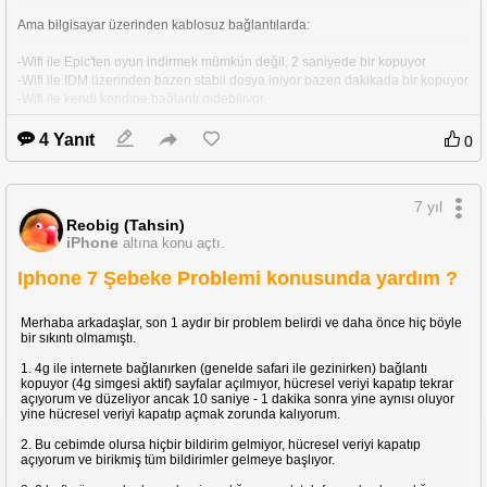
Ama bilgisayar üzerinden kablosuz bağlantılarda:
-Wifi ile Epic'ten oyun indirmek mümkün değil, 2 saniyede bir kopuyor
-Wifi ile IDM üzerinden bazen stabil dosya iniyor bazen dakikada bir kopuyor
-Wifi ile kendi kendine bağlantı gidebiliyor. 
Ve bu kopmalar sadece bilgisayarda oluyor, "internet yok, güvenli" hatasına 
4 Yanıt
0
dönüyor ve bilgisayarın wifi'sini kapatıp açmadan düzelmiyor.
Bunun üzerinde tenda modeme ethernet üzerinden tp-link acces point 
7 yıl
bağladım ve şuan kablosuz indirmelerimde hiçbir sıkıntı yaşamıyorum,  
Reobig (Tahsin)
Tenda modemin kablosuz kısmında büyük sorunlar var.
iPhone
altına konu açtı.
Iphone 7 Şebeke Problemi konusunda yardım ?
Merhaba arkadaşlar, son 1 aydır bir problem belirdi ve daha önce hiç böyle
bir sıkıntı olmamıştı.
1. 4g ile internete bağlanırken (genelde safari ile gezinirken) bağlantı
kopuyor (4g simgesi aktif) sayfalar açılmıyor, hücresel veriyi kapatıp tekrar
açıyorum ve düzeliyor ancak 10 saniye - 1 dakika sonra yine aynısı oluyor
yine hücresel veriyi kapatıp açmak zorunda kalıyorum.
2. Bu cebimde olursa hiçbir bildirim gelmiyor, hücresel veriyi kapatıp
açıyorum ve birikmiş tüm bildirimler gelmeye başlıyor.