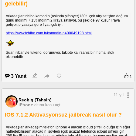
gelebilir)
Arkadaşlar tchibo komodin (aslında şifonyer)130tl, çek alış satıştan doğum
günü indirimi + 15tl indirim 2 liraya satılıyor, bu şekilde 97 küsur liraya
geliyor, piyasaya göre fiyatı çok iyi.
https://www.tchibo.com.tr/komodin-p400049198.html
Şuan itibariyle tükendi görünüyor, takipte kalırsanız bir ihtimal stok
eklenebilir.
3 Yanıt
1
11 yıl
Reobig (Tahsin)
iPhone
altına konu açtı.
IOS 7.1.2 Aktivasyonsuz jailbreak nasıl olur ?
Arkadaşlar, arkadaşım telefon iphone 4 alacak icloud şifreli olduğu için eğer
halledebilirsem alacağını söyledi (çok ucuza) telefoncu icloud şifresi için
250 lira !!! istemiş, ben bypass yöntemiyle aktivasyon kısmını geçtim ancak