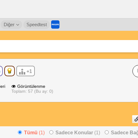
Diğer
Speedtest
+1
eri
Görüntülenme
Toplam: 57 (Bu ay: 0)
Tümü
(1)
Sadece Konular
(1)
Sadece Bağl