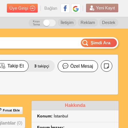
Yeni Kayıt
Üye Girişi
Bağlan
Koyu
İletişim
Reklam
Destek
Tema
Şimdi Ara
Takip Et
3
takipçi
Özel Mesaj
Hakkında
Fırsat Ekle
Konum:
İstanbul
antılar
(0)
Forum İmzası: