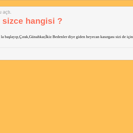
 açtı.
ı sizce hangisi ?
a başlayıp,Çırak,Günahkar,İkiz Bedenler diye giden heyecan kasırgası sizi de içine