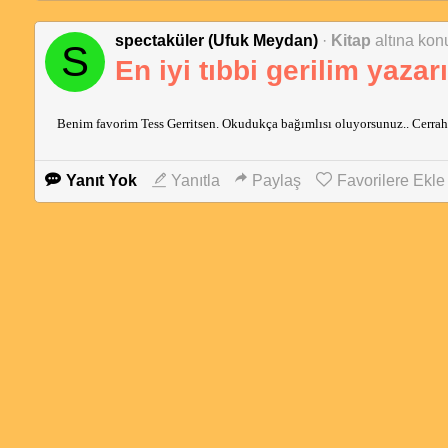
spectaküler (Ufuk Meydan)
·
Kitap
altına konu
S
En iyi tıbbi gerilim yazar
Benim favorim Tess Gerritsen. Okudukça bağımlısı oluyorsunuz.. Cerrah l
Yanıt Yok
Yanıtla
Paylaş
Favorilere Ekle