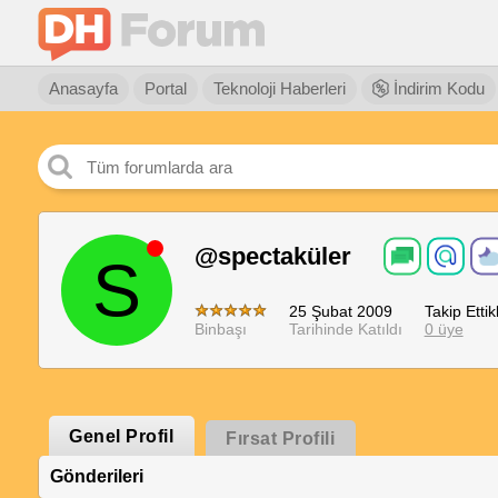
Anasayfa
Portal
Teknoloji Haberleri
İndirim Kodu
@spectaküler
S
25 Şubat 2009
Takip Ettikl
Binbaşı
Tarihinde Katıldı
0 üye
Genel Profil
Fırsat Profili
Gönderileri