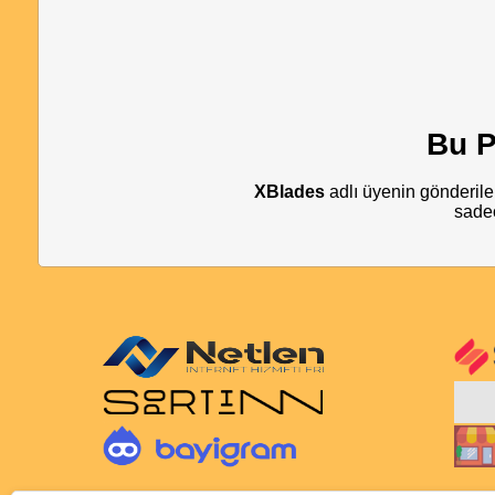
Bu P
XBlades
adlı üyenin gönderiler
sadec