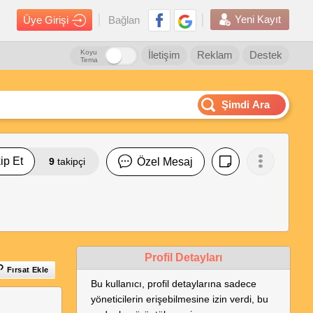
Yeni Kayıt
Üye Girişi
Bağlan
Koyu
İletişim
Reklam
Destek
Tema
Şimdi Ara
ip Et
9
takipçi
Özel Mesaj
Profil Detayları
Fırsat Ekle
Bu kullanıcı, profil detaylarına sadece
yöneticilerin erişebilmesine izin verdi, bu