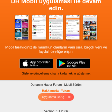
DH Mobil uygulaması ile devam
edin.
Mobil tarayıcınız ile mümkün olanların yanı sıra, birçok yeni ve
faydalı özelliğe erişin.
Gizle ve güncelleme çıkana kadar tekrar gösterme.
Donanım Haber Forum - Mobil Sürüm
Hakkımızda
|
Yukarı
Uygulama ile Aç
Tam sürüm için Tıklayınız
Version: 1.1.2306