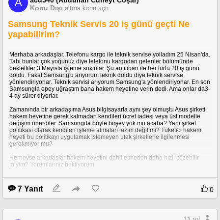
A
Konu Dışı
altına konu açtı.
Samsung Teknik Servis 20 iş günü geçti Ne
yapabilirim?
Merhaba arkadaşlar. Telefonu kargo ile teknik servise yolladım 25 Nisan'da.
Tabi bunlar çok yoğunuz diye telefonu kargodan gelenler bölümünde
beklettiler 3 Mayısta işleme soktular. Şu an itibari ile her türlü 20 iş günü
doldu. Fakat Samsung'u arıyorum teknik doldu diye teknik servise
yönlendiriyorlar. Teknik servisi arıyorum Samsung'a yönlendiriyorlar. En son
Samsungla epey uğraştım bana hakem heyetine verin dedi. Ama onlar da3-
4 ay sürer diyorlar.
Zamanında bir arkadaşıma Asus bilgisayarla aynı şey olmuştu Asus şirketi
hakem heyetine gerek kalmadan kendileri ücret iadesi veya üst modelle
değişim önerdiler. Samsungda böyle birşey yok mu acaba? Yani şirket
politikası olarak kendileri işleme almaları lazım değil mi? Tüketici hakem
heyeti bu politikayı uygulamak istemeyen ufak şirketlerle ilgilenmesi
gerekmiyor mu?
Herneyse arkadaşlar hakem heyetini dahil etmeden daha hızlı çözebilir
miyim? Yorumlarınız bekliyorum
7 Yanıt
0
11 yıl