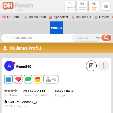
Uygulama
Teknoloji
Giriş ve
ile Aç
Haberleri
Kayıt
DH Portal
İndirim Kodu
Speedtest
Bölüme Git
Destek
Kullanıcı Profili
A
@acu540
+5
28 Ekim 2008
Takip Ettikleri
Yüzbaşı
Tarihinde Katıldı
18 üye
Görüntülenme (
?
)
227 (Bu ay: 2)