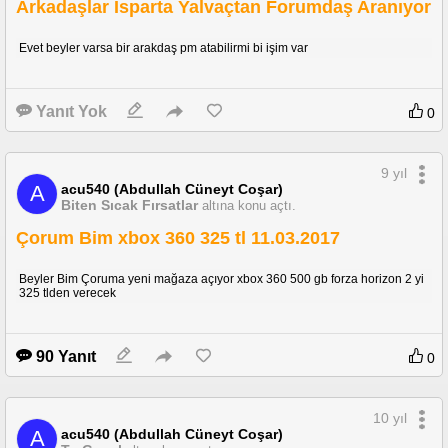
Arkadaşlar Isparta Yalvaçtan Forumdaş Aranıyor
Evet beyler varsa bir arakdaş pm atabilirmi bi işim var
Yanıt Yok
0
9 yıl
acu540 (Abdullah Cüneyt Coşar)
A
Biten Sıcak Fırsatlar
altına konu açtı.
Çorum Bim xbox 360 325 tl 11.03.2017
Beyler Bim Çoruma yeni mağaza açıyor xbox 360 500 gb forza horizon 2 yi
325 tlden verecek
90 Yanıt
0
10 yıl
acu540 (Abdullah Cüneyt Coşar)
A