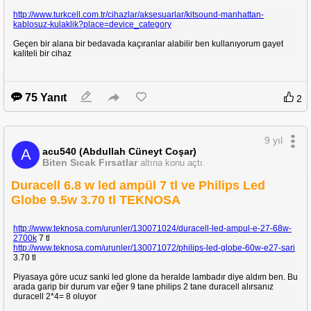
http://www.turkcell.com.tr/cihazlar/aksesuarlar/kitsound-manhattan-
kablosuz-kulaklik?place=device_category
Geçen bir alana bir bedavada kaçıranlar alabilir ben kullanıyorum gayet
kaliteli bir cihaz
75 Yanıt
2
9 yıl
acu540 (Abdullah Cüneyt Coşar)
A
Biten Sıcak Fırsatlar
altına konu açtı.
Duracell 6.8 w led ampül 7 tl ve Philips Led
Globe 9.5w 3.70 tl TEKNOSA
http://www.teknosa.com/urunler/130071024/duracell-led-ampul-e-27-68w-
2700k
7 tl
http://www.teknosa.com/urunler/130071072/philips-led-globe-60w-e27-sari
3.70 tl
Piyasaya göre ucuz sanki led glone da heralde lambadır diye aldım ben. Bu
arada garip bir durum var eğer 9 tane philips 2 tane duracell alırsanız
duracell 2*4= 8 oluyor