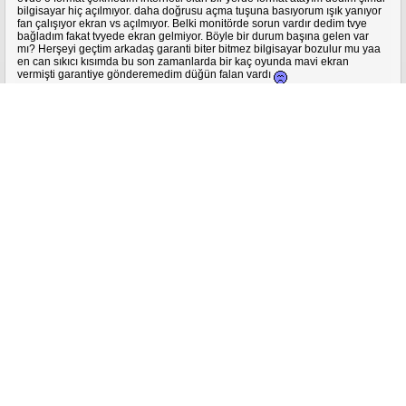
bilgisayar hiç açılmıyor. daha doğrusu açma tuşuna basıyorum ışık yanıyor
fan çalışıyor ekran vs açılmıyor. Belki monitörde sorun vardır dedim tvye
bağladım fakat tvyede ekran gelmiyor. Böyle bir durum başına gelen var
mı? Herşeyi geçtim arkadaş garanti biter bitmez bilgisayar bozulur mu yaa
en can sıkıcı kısımda bu son zamanlarda bir kaç oyunda mavi ekran
vermişti garantiye gönderemedim düğün falan vardı
2 Yanıt
0
13 yıl
acu540 (Abdullah Cüneyt Coşar)
A
Monster
altına konu açtı.
Monster ms1762 Batarya
Arkadaşlar aldı alalı bataryayı sadece eslimesin diye arad doldurup
bışaltıyorum yoksa bataryasız kullanıyorum ama batarya anca bir saat
gidiyor. Monsterı arıyorum tabi ki açmıyorlar mesaj atıyorum sallayan yok.
sizin bataryalar ne durumda benle mi lakalı acaba
2 Yanıt
0