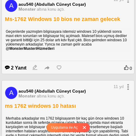
acu540 (Abdullah Cüneyt Coşar)
A
Monster
altına konu açtı.
Ms-1762 Windows 10 bios ne zaman gelecek
Geçenlerde yazmıştım bilgisayara istemsiz windows 10 yüklendi sonra
mavi ekrn sorunları ve bilgisayar hiç açılmadı. Malesef bios uçmuş dediler
ve garanti bittitği için 25 dolar artı kdv fiyat çıktı. Bios gelmden windows 10
yüklemeyin arkadaşlar. Yyrıca ne zaman gelir acaba
@MonsterMusteriHizmetleri
2 Yanıt
0
11 yıl
acu540 (Abdullah Cüneyt Coşar)
A
Monster
altına konu açtı.
ms 1762 windows 10 hatası
Merhaba arkadaşlar ms 1762 bilgisayarım bir kaç gün önce windows 10
kurduktan sonra ilk seferde güzelce çalıştı. İkinci açışımda mavi ekranla
karşılaştım ve bilgisayar decamlı mavşe kran verip resetlemeye başladı
Uygulama ile Aç
internetten hataları araştırdım ben driver uyuşmadığı için yapabilirmiş. Tabi
evde o format çekmedim internetli olan bir yerde format atayım dedim şimdi