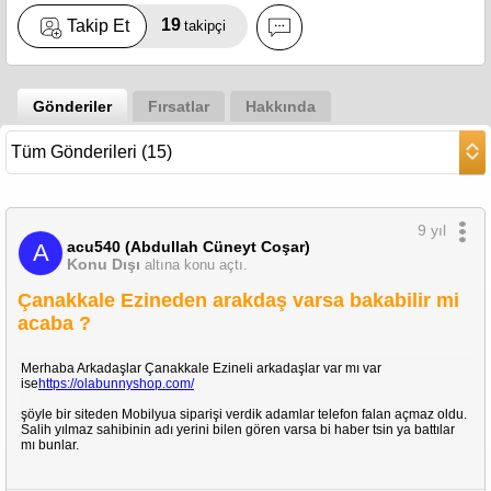
19
Takip Et
takipçi
Gönderiler
Fırsatlar
Hakkında
9 yıl
acu540 (Abdullah Cüneyt Coşar)
A
Konu Dışı
altına konu açtı.
Çanakkale Ezineden arakdaş varsa bakabilir mi
acaba ?
Merhaba Arkadaşlar Çanakkale Ezineli arkadaşlar var mı var
ise
https://olabunnyshop.com/
şöyle bir siteden Mobilyua siparişi verdik adamlar telefon falan açmaz oldu.
Salih yılmaz sahibinin adı yerini bilen gören varsa bi haber tsin ya battılar
mı bunlar.