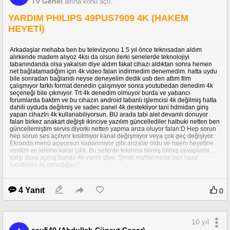
Tv Genel
altına konu açtı.
YARDIM PHILIPS 49PUS7909 4K (HAKEM
HEYETİ)
Arkadaşlar mehaba ben bu televizyonu 1.5 yıl önce teknısadan aldım
alırkende madem alıyoz 4ksı da olsun ilerki senelerde teknolojiyi
tabanındanda olsa yakalsın diye aldım fakat cihazı aldıktan sonra hemen
net bağlatamadığım için 4k video falan indirmedim denemedim. hatta uydu
bile sonradan bağlandı neyse deneyelim dedik usb den attım film
çalışmıyor farklı format denedin çalışmıyor sonra youtubedan denedim 4k
seçeneği bile çıkmıyor. Trt 4k denedim olmuyor burda ve yabancı
forumlarda baktım ve bu cihazın android tabanlı işlemcisi 4k değilmiş hatta
dahili uyduda değilmiş ve sadec panel 4k destekliyor tani hdmidan giriş
yapan cihazlrı 4k kullanabiliyorsun. BU arada tabi alet devamlı donuyor
falan birkez anakart değişti ikinciye yazılım güncellediler halbuki netten ben
güncellemiştim servis diyorkı netten yapma arıza oluyor falan:D Hep sorun
hep sorun ses açılıyor kısılmıyor kanal değişmiyor veya çok geç değişiyor.
Ekranda menü açıyorsun kapanmıyor gibi arızalar oldu ve haem heyetine
verdim ve lehime karar çıktı. Bu seferde teknosa bilmiş bilmiş cevaplarla
karşı dava açmış bunda 4k vardır diye. Şimdi mahkemede ben nasıl
kanıtlarım 4k olmadığını?
4 Yanıt
0
10 yıl
acu540 (Abdullah Cüneyt Coşar)