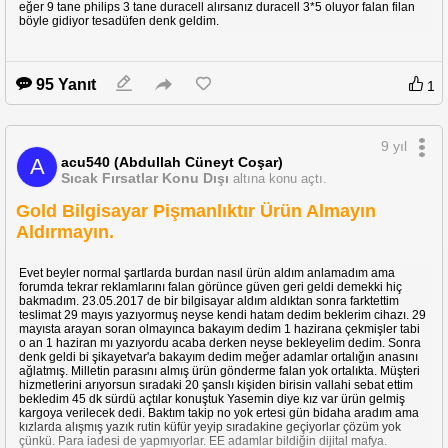
eğer 9 tane philips 3 tane duracell alırsanız duracell 3*5 oluyor falan filan
böyle gidiyor tesadüfen denk geldim.
95 Yanıt
1
9 yıl
acu540 (Abdullah Cüneyt Coşar)
A
Sıcak Fırsatlar Konu Dışı
altına konu açtı.
Gold Bilgisayar Pişmanlıktır Ürün Almayın
Aldırmayın.
Evet beyler normal şartlarda burdan nasıl ürün aldım anlamadım ama
forumda tekrar reklamlarını falan görünce güven geri geldi demekki hiç
bakmadım. 23.05.2017 de bir bilgisayar aldım aldıktan sonra farktettim
teslimat 29 mayıs yazıyormuş neyse kendi hatam dedim beklerim cihazı. 29
mayısta arayan soran olmayınca bakayım dedim 1 hazirana çekmişler tabi
o an 1 haziran mı yazıyordu acaba derken neyse bekleyelim dedim. Sonra
denk geldi bi şikayetvar'a bakayım dedim meğer adamlar ortalığın anasını
ağlatmış. Milletin parasını almış ürün gönderme falan yok ortalıkta. Müşteri
hizmetlerini arıyorsun sıradaki 20 şanslı kişiden birisin vallahi sebat ettim
bekledim 45 dk sürdü açtılar konuştuk Yasemin diye kız var ürün gelmiş
kargoya verilecek dedi. Baktım takip no yok ertesi gün bidaha aradım ama
kızlarda alışmış yazık rutin küfür yeyip sıradakine geçiyorlar çözüm yok
çünkü. Para iadesi de yapmıyorlar. EE adamlar bildiğin dijital mafya.