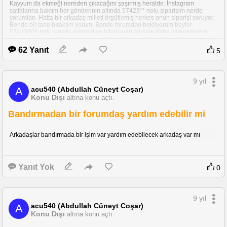
Kayyum da ekmeği nereden çıkacağını şaşırmış heralde. İnstagram
satfalarına baktım her gönderinin altında 57423** nolu siparişim nerde
yorumları. Hatta bir arkadaş milleti örgütlemiş herkes onun siparişi soruyor.
Bende bir tane bıraktım yorum. Bende forumdan bekliyorum beyler
57423805 nolu sipariş nerde diye bilgisayarı alırsam daha iyi benim için
şimdi para iadesi yapsalar desek en az bir ay. Ayrıca konu yukarda kalsın
millet alışveriş yapmasın.
62 Yanıt
5
9 yıl
acu540 (Abdullah Cüneyt Coşar)
A
Konu Dışı
altına konu açtı.
Bandırmadan bir forumdaş yardım edebilir mi
Arkadaşlar bandırmada bir işim var yardım edebilecek arkadaş var mı
Yanıt Yok
0
9 yıl
acu540 (Abdullah Cüneyt Coşar)
A
Konu Dışı
altına konu açtı.