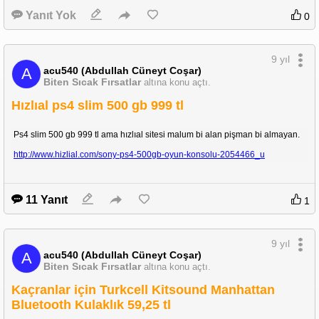
Yanıt Yok
0
9 yıl
acu540 (Abdullah Cüneyt Coşar)
A
Biten Sıcak Fırsatlar
altına konu açtı.
Hızlıal ps4 slim 500 gb 999 tl
Ps4 slim 500 gb 999 tl ama hızlıal sitesi malum bi alan pişman bi almayan.
http://www.hizlial.com/sony-ps4-500gb-oyun-konsolu-2054466_u
11 Yanıt
1
9 yıl
acu540 (Abdullah Cüneyt Coşar)
A
Biten Sıcak Fırsatlar
altına konu açtı.
Kaçranlar için Turkcell Kitsound Manhattan
Bluetooth Kulaklık 59,25 tl