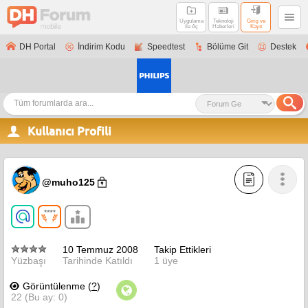
Uygulama
Teknoloji
Giriş ve
ile Aç
Haberleri
Kayıt
DH Portal
İndirim Kodu
Speedtest
Bölüme Git
Destek
Kullanıcı Profili
@muho125
10 Temmuz 2008
Takip Ettikleri
Yüzbaşı
Tarihinde Katıldı
1 üye
Görüntülenme (
?
)
22 (Bu ay: 0)