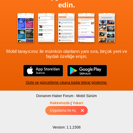
edin.
Mobil tarayıcınız ile mümkün olanların yanı sıra, birçok yeni ve
faydalı özelliğe erişin.
Gizle ve güncelleme çıkana kadar tekrar gösterme.
Donanım Haber Forum - Mobil Sürüm
Hakkımızda
|
Yukarı
Uygulama ile Aç
Tam sürüm için Tıklayınız
Version: 1.1.2306