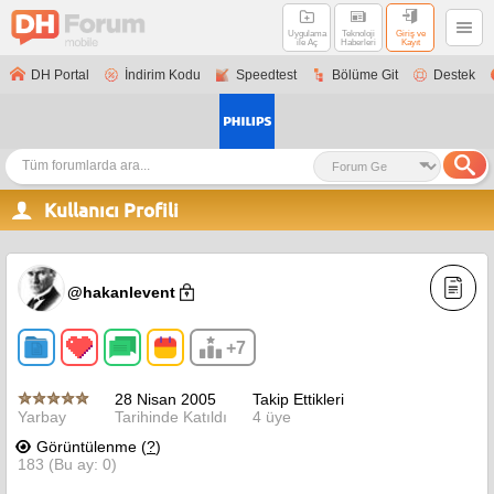
Uygulama
Teknoloji
Giriş ve
ile Aç
Haberleri
Kayıt
DH Portal
İndirim Kodu
Speedtest
Bölüme Git
Destek
Kullanıcı Profili
@hakanlevent
+7
28 Nisan 2005
Takip Ettikleri
Yarbay
Tarihinde Katıldı
4 üye
Görüntülenme (
?
)
183 (Bu ay: 0)