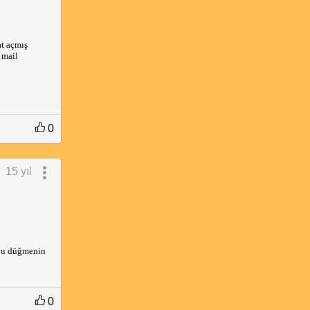
t açmış
 mail
0
15 yıl
 bu düğmenin
0