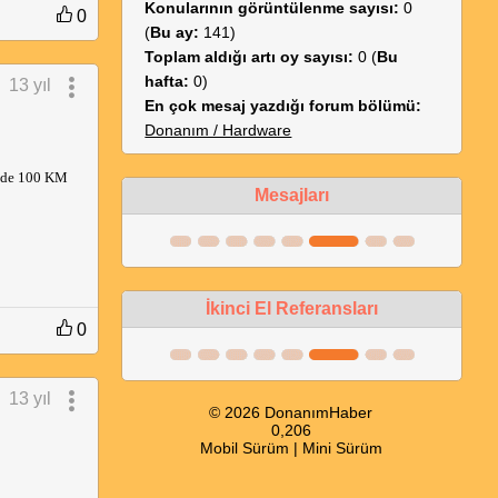
Konularının görüntülenme sayısı:
0
0
(
Bu ay:
141)
Toplam aldığı artı oy sayısı:
0 (
Bu
hafta:
0)
13 yıl
En çok mesaj yazdığı forum bölümü:
Donanım / Hardware
ünde 100 KM
Mesajları
İkinci El Referansları
0
13 yıl
© 2026 DonanımHaber
0,206
Mobil Sürüm
|
Mini Sürüm