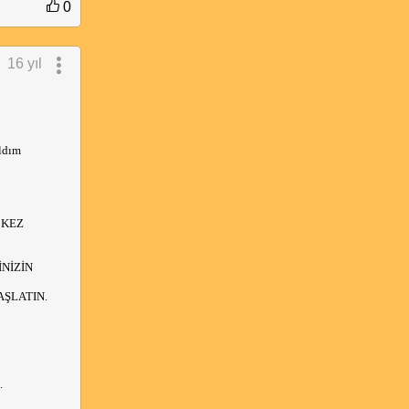
0
16 yıl
aldım
 KEZ
İNİZİN
AŞLATIN.
.