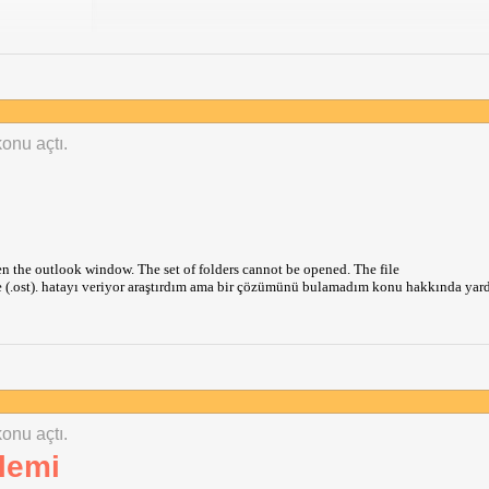
konu açtı.
 the outlook window. The set of folders cannot be opened. The file
e (.ost). hatayı veriyor araştırdım ama bir çözümünü bulamadım konu hakkında yar
konu açtı.
lemi