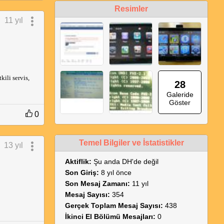
Resimler
11 yıl
kili servis,
28
Galeride
Göster
0
Temel Bilgiler ve İstatistikler
13 yıl
Aktiflik:
Şu anda DH'de değil
Son Giriş:
8 yıl önce
Son Mesaj Zamanı:
11 yıl
Mesaj Sayısı:
354
Gerçek Toplam Mesaj Sayısı:
438
İkinci El Bölümü Mesajları:
0