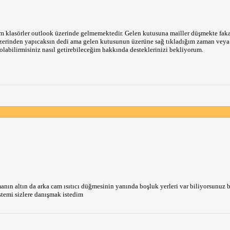
 klasörler outlook üzerinde gelmemektedir. Gelen kutusuna mailler düşmekte faka
 üzerinden yapıcaksın dedi ama gelen kutusunun üzerüne sağ tıkladığım zaman veya
labilirmisiniz nasıl getirebileceğim hakkında desteklerinizi bekliyorum.
ın altın da arka cam ısıtıcı düğmesinin yanında boşluk yerleri var biliyorsunuz
stemi sizlere danışmak istedim