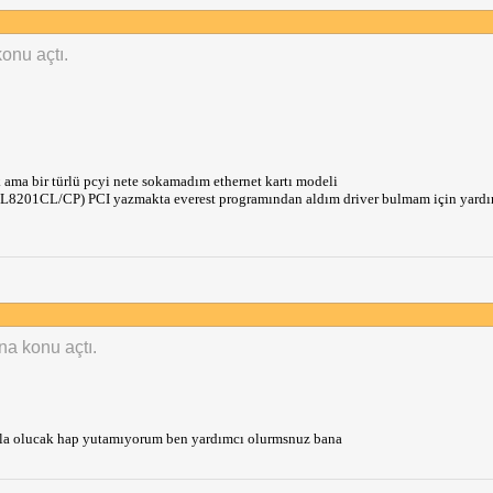
konu açtı.
 ama bir türlü pcyi nete sokamadım ethernet kartı modeli
L8201CL/CP) PCI yazmakta everest programından aldım driver bulmam için yardı
ına konu açtı.
amla olucak hap yutamıyorum ben yardımcı olurmsnuz bana