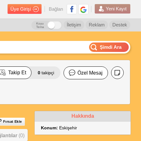
Yeni Kayıt
Üye Girişi
Bağlan
Koyu
İletişim
Reklam
Destek
Tema
Şimdi Ara
Takip Et
0
takipçi
Özel Mesaj
Hakkında
Fırsat Ekle
Konum:
Eskişehir
antılar
(0)