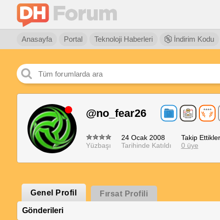
Anasayfa
Portal
Teknoloji Haberleri
İndirim Kodu
@no_fear26
24 Ocak 2008
Takip Ettikler
Yüzbaşı
Tarihinde Katıldı
0 üye
Genel Profil
Fırsat Profili
Gönderileri