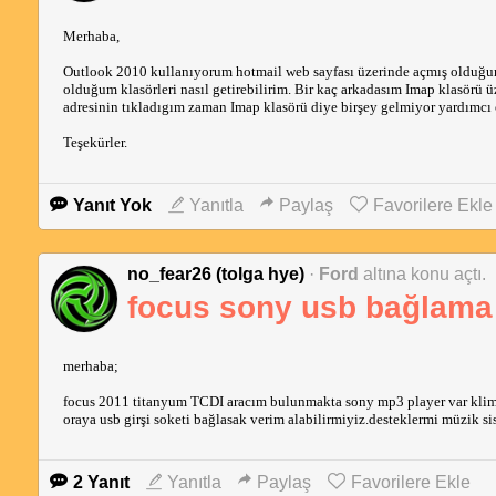
Merhaba,
Outlook 2010 kullanıyorum hotmail web sayfası üzerinde açmış olduğum
olduğum klasörleri nasıl getirebilirim. Bir kaç arkadasım Imap klasörü
adresinin tıkladıgım zaman Imap klasörü diye birşey gelmiyor yardımcı o
Teşekürler.
Yanıt Yok
Yanıtla
Paylaş
Favorilere Ekle
no_fear26 (tolga hye)
·
Ford
altına konu açtı.
focus sony usb bağlama
merhaba;
focus 2011 titanyum TCDI aracım bulunmakta sony mp3 player var kliman
oraya usb girşi soketi bağlasak verim alabilirmiyiz.desteklermi müzik si
2 Yanıt
Yanıtla
Paylaş
Favorilere Ekle