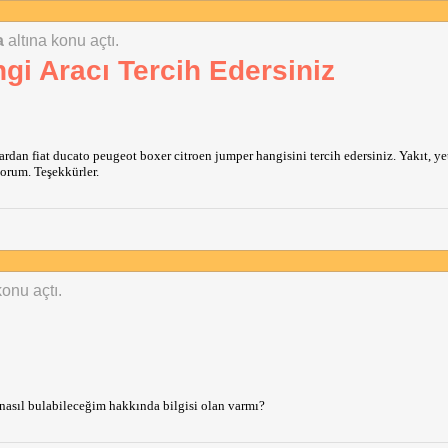
a
altına konu açtı.
ngi Aracı Tercih Edersiniz
rdan fiat ducato peugeot boxer citroen jumper hangisini tercih edersiniz. Yakıt, yet
orum. Teşekkürler.
konu açtı.
nasıl bulabileceğim hakkında bilgisi olan varmı?