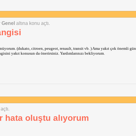
r Genel
altına konu açtı.
ngisi
üyorum. (dukato, citroen, peugeot, renault, transit vb. ) Ama yakıt çok önemli g
gisini yakıt konusun da önerirsiniz. Yardımlarınızı bekliyorum.
açtı.
r hata oluştu alıyorum