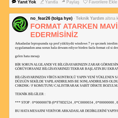
Yanıt Yok
Yanıtla
Paylaş
Favorilere Ekle
no_fear26 (tolga hye)
·
Teknik Yardım
altına 
FORMAT ATARKEN MAVİ
EDERMİSİNİZ
Arkadaslar leptopumda xp prof yüklüydü windows 7 ye qecmek istedim ama
uygulamadım ama sorun hala dewam ediyor birden fazla format cd si de
gelen hata mesajı
BİR SORUN ALGILANDI VE BİLGİSAYARINIZIN ZARAR GÖRMESİN
GÖRÜYORSANIZ BİLGİSAYARINIZI TEKRAR BAŞLATIN.BU EKRAN
BİLGİSAYARINIZDA VİRÜS KONTROLÜ YAPIN YENİ YÜKLENEN SAB
DÜZGÜN SEKİLDE YAPILANDIRILMIS BE SONLANDIRILMIS OLD
CHKDSK / F KOMUTUNU CALISTIRARAK SABİT DİSKTE BOZULMA
TEKNİK BİLGİLER :
*** STOP : 0*0000007B (0*F78D2524 , 0*C0000034 , 0*00000000 , 
BU HATA MESAJINI VERİYOR ARKADASLAR DEDİKLERİNİ YAPI