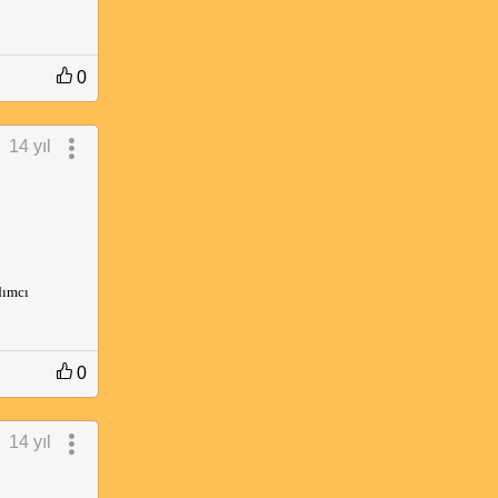
0
14 yıl
dımcı
0
14 yıl