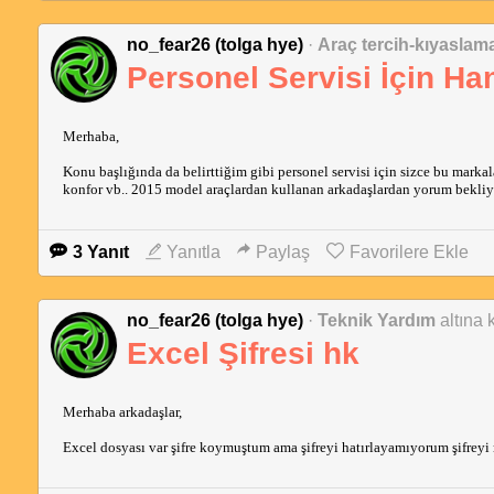
no_fear26 (tolga hye)
·
Araç tercih-kıyaslam
Personel Servisi İçin Ha
Merhaba,
Konu başlığında da belirttiğim gibi personel servisi için sizce bu markala
konfor vb.. 2015 model araçlardan kullanan arkadaşlardan yorum bekliy
3 Yanıt
Yanıtla
Paylaş
Favorilere Ekle
no_fear26 (tolga hye)
·
Teknik Yardım
altına 
Excel Şifresi hk
Merhaba arkadaşlar,
Excel dosyası var şifre koymuştum ama şifreyi hatırlayamıyorum şifreyi 