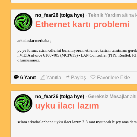
no_fear26 (tolga hye)
·
Teknik Yardım
altına 
Ethernet kartı problemi
arkadaslar merhaba ;
pc ye format attım cdlerini bulamıyorum ethernet kartını tanıtmam gerek
nVIDIA nForce 6100-405 (MCP61S) - LAN Controller (PHY: Realtek RT
olurmusunuz.
6 Yanıt
Yanıtla
Paylaş
Favorilere Ekle
no_fear26 (tolga hye)
·
Gereksiz Mesajlar
alt
uyku ilacı lazım
selam arkadaslar bana uyku ilacı lazım 2-3 saat uyutacak bişey ama d