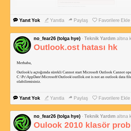
Yanıt Yok
Yanıtla
Paylaş
Favorilere Ekle
no_fear26 (tolga hye)
·
Teknik Yardım
altına 
Outlook.ost hatası hk
Merhaba,
Outlook'u açtoğımda sürekli Cannot start Microsoft Outlook Cannot open
C:\Pc\AppDate\Microsoft\Outlook\outllok.ost is not an outlook data fil
olabilirmisiniz.
Yanıt Yok
Yanıtla
Paylaş
Favorilere Ekle
no_fear26 (tolga hye)
·
Teknik Yardım
altına 
Oulook 2010 klasör prob