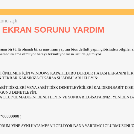
konu açtı.
 EKRAN SORUNU YARDIM
 bir türlü olmadı biraz arastırma yaptım bios deffult yapın gibisinden bilgiler 
nemedim ama olmuyor hatayı tekrarlıyor masa üstüde gelmiyor
İ ÖNLEMEK İÇİN WİNDOWS KAPATILDI.BU DURDUR HATASI EKRANINI İLK
 TEKRAR KARSINIZA CIKARSA ŞU ADIMLARI İZLEYİN:
İT DİSKLERİ VEYA SABİT DİSK DENETLEYİCİLERİ KALDIRIN.SABİT DİSK
UGUNU DENETLEYİN.
 OLUP OLMADIGINI DENETLEYİN VE SONRA BİLGİSAYARNIZI YENİDEN B
0*00000000 )
YORUM YİNE AYNI HATA MESAJI GELİYOR BANA YARDIMCI OLURMUSUNUZ