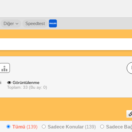
Diğer
Speedtest
i
Görüntülenme
Toplam: 33 (Bu ay: 0)
Tümü
(139)
Sadece Konular
(139)
Sadece Bağl