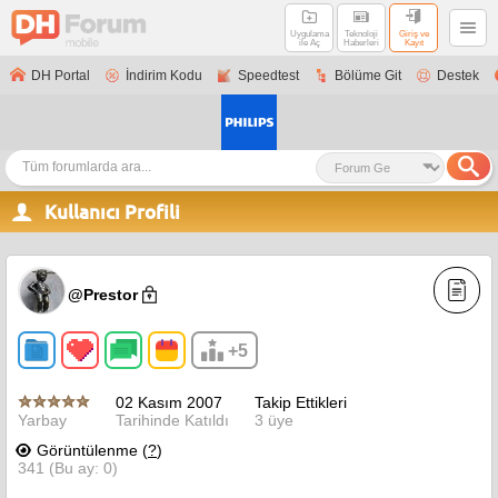
Uygulama
Teknoloji
Giriş ve
ile Aç
Haberleri
Kayıt
DH Portal
İndirim Kodu
Speedtest
Bölüme Git
Destek
Kullanıcı Profili
@Prestor
+5
02 Kasım 2007
Takip Ettikleri
Yarbay
Tarihinde Katıldı
3 üye
Görüntülenme (
?
)
341 (Bu ay: 0)