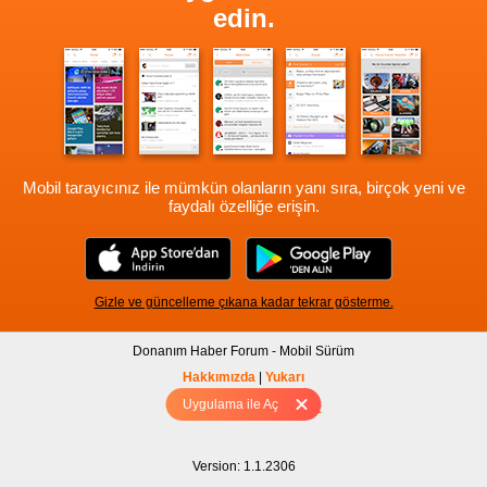
edin.
Mobil tarayıcınız ile mümkün olanların yanı sıra, birçok yeni ve
faydalı özelliğe erişin.
Gizle ve güncelleme çıkana kadar tekrar gösterme.
Donanım Haber Forum - Mobil Sürüm
Hakkımızda
|
Yukarı
Uygulama ile Aç
Tam sürüm için Tıklayınız
Version: 1.1.2306