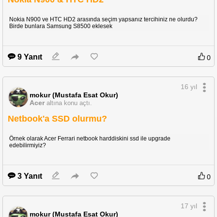
Nokia N900 ve HTC HD2 arasında seçim yapsanız tercihiniz ne olurdu?
Birde bunlara Samsung S8500 eklesek
9 Yanıt
0
16 yıl
mokur (Mustafa Esat Okur)
Acer
altına konu açtı.
Netbook'a SSD olurmu?
Örnek olarak Acer Ferrari netbook harddiskini ssd ile upgrade
edebilirmiyiz?
3 Yanıt
0
17 yıl
mokur (Mustafa Esat Okur)