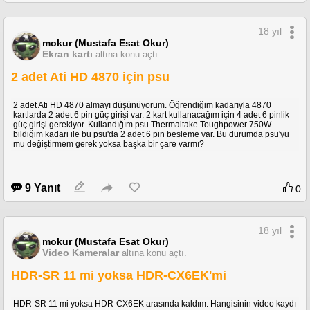
18 yıl
mokur (Mustafa Esat Okur)
Ekran kartı
altına konu açtı.
2 adet Ati HD 4870 için psu
2 adet Ati HD 4870 almayı düşünüyorum. Öğrendiğim kadarıyla 4870
kartlarda 2 adet 6 pin güç girişi var. 2 kart kullanacağım için 4 adet 6 pinlik
güç girişi gerekiyor. Kullandığım psu Thermaltake Toughpower 750W
bildiğim kadari ile bu psu'da 2 adet 6 pin besleme var. Bu durumda psu'yu
mu değiştirmem gerek yoksa başka bir çare varmı?
9 Yanıt
0
18 yıl
mokur (Mustafa Esat Okur)
Video Kameralar
altına konu açtı.
HDR-SR 11 mi yoksa HDR-CX6EK'mi
HDR-SR 11 mi yoksa HDR-CX6EK arasında kaldım. Hangisinin video kaydı