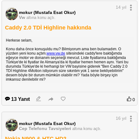
14 yıl
mokur (Mustafa Esat Okur)
Vw
altına konu açtı.
Caddy 2.0 TDİ Highline hakkında
Herkese selam,
Konu daha önce konuşuldu mu? Bilmiyorum ama ben bulamadım. O
yüzden yeni konu açtım.
www.vw.de
sitesindeki caddy'lere baktığımda
eğeyce motor ve donanım seçeneği mevcut. Liste fiyatlarına baktığımda
Türkiye'de ki fiyatlar ile Almanya'da ki fiyatlar hemen hemen aynı. Yani bu
durumda Türkiye'de ki herhangi bir VW bayisine giderek "Ben Caddy 2.0
TDİ Highline 4Motion istiyorum süre sıkıntım yok 1 sene bekliyebilirim"
desem böyle bir durum mümkün olabilir mi? Yada böyle birşey için
imkansız denilebilir mi?
13 Yanıt
0
16 yıl
mokur (Mustafa Esat Okur)
Cep Telefonu Tavsiyeleri
altına konu açtı.
Nokia N900 & HTC HD2