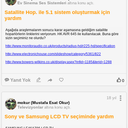
Ev Sinema Ses Sistemleri
altına konu açtı.
Satallite Hop. ile 5.1 sistem oluşturmak için
yardım
Aşağıda araştırmalarım sonucu karar aşamasına geldiğim satallite
hoparlörlerin linklerini veriyorum. HK AVR 645 ile kullanılacak. Buna göre
sizin seçiminiz ne olurdu?
http://www.monitoraudio.co.uk/products/radius-hd/r225-hd/specification
http://www.electronichouse.com/slideshow/category/5361/822
http://www.bowers-wilkins.co.uk/display.aspx?infid=1185&terid=1288
Yanıt Yok
0
18 yıl
mokur (Mustafa Esat Okur)
Televizyonlar
altına konu açtı.
Sony ve Samsung LCD TV seçiminde yardım