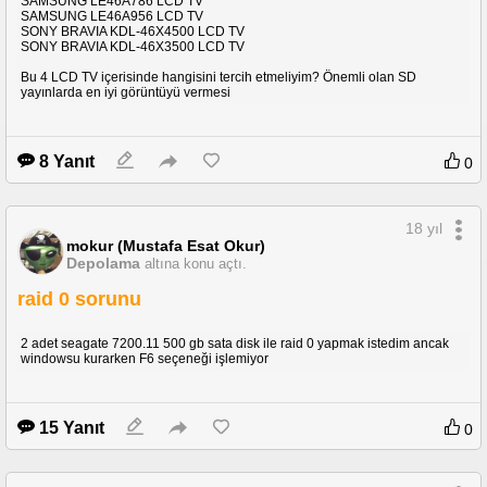
SAMSUNG LE46A786 LCD TV
SAMSUNG LE46A956 LCD TV
SONY BRAVIA KDL-46X4500 LCD TV
SONY BRAVIA KDL-46X3500 LCD TV
Bu 4 LCD TV içerisinde hangisini tercih etmeliyim? Önemli olan SD
yayınlarda en iyi görüntüyü vermesi
8 Yanıt
0
18 yıl
mokur (Mustafa Esat Okur)
Depolama
altına konu açtı.
raid 0 sorunu
2 adet seagate 7200.11 500 gb sata disk ile raid 0 yapmak istedim ancak
windowsu kurarken F6 seçeneği işlemiyor
15 Yanıt
0