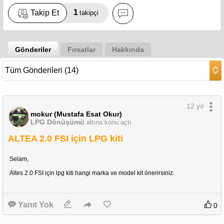
1
Takip Et
takipçi
Gönderiler
Fırsatlar
Hakkında
12 yıl
mokur (Mustafa Esat Okur)
LPG Dönüşümü
altına konu açtı.
ALTEA 2.0 FSI için LPG kiti
Selam,
Altes 2.0 FSI için lpg kiti hangi marka ve model kit önerirsiniz.
Yanıt Yok
0