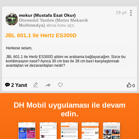
19 yıl
mokur (Mustafa Esat Okur)
Otomobil Yardım (Motor Mekanik
Multimedya)
altına konu açtı.
JBL 601.1 ile Hertz ES300D
Herkese selam,
JBL 601.1 ile Hertz ES300D aldım ve arabama bağlayacağım. Sizce bu
kombinasyon nasıl? Ayrıca 30 cm bas ile 38 cm bas'ı karşılaştırırsak
avantajları ve dezavantajları nedir?
2 Yanıt
0
DH Mobil uygulaması ile devam
edin.