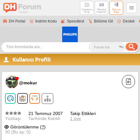
Uygulama
Teknoloji
Giriş ve
ile Aç
Haberleri
Kayıt
DH Portal
İndirim Kodu
Speedtest
Bölüme Git
Destek
Kullanıcı Profili
@mokur
21 Temmuz 2007
Takip Ettikleri
Yüzbaşı
Tarihinde Katıldı
1 üye
Görüntülenme (
?
)
30 (Bu ay: 0)