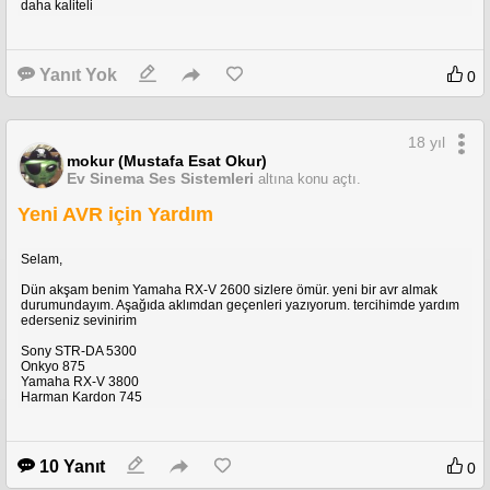
daha kaliteli
Yanıt Yok
0
18 yıl
mokur (Mustafa Esat Okur)
Ev Sinema Ses Sistemleri
altına konu açtı.
Yeni AVR için Yardım
Selam,
Dün akşam benim Yamaha RX-V 2600 sizlere ömür. yeni bir avr almak
durumundayım. Aşağıda aklımdan geçenleri yazıyorum. tercihimde yardım
ederseniz sevinirim
Sony STR-DA 5300
Onkyo 875
Yamaha RX-V 3800
Harman Kardon 745
10 Yanıt
0