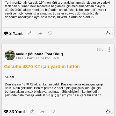
Yeni monitör alınca eski 19" monitörü tv olarak kullanmak istedim ve evdeki
fazladan bulunan next receivere bağlamak için mediamarkt'dan dvi-yuv
dönüştürücü aldım monitöre bağladım ancak "check the connect" uyarısı
verdi ve hiçbir görüntü alamadım. Bu sefer vga-yuv dönüştürücü ile
denedim ancak yine aynı hata mesajını verdi. Sorun ne olabilir?
2 Yanıt
0
18 yıl
mokur (Mustafa Esat Okur)
Ekran kartı
altına konu açtı.
Gecube 4870 X2 için yardım lütfen
Selam ,
Dün akşam 4870 X2 ekran kartım geldi. Kasaya monte ettim, güç girişi
8pin+6 pin şeklinde. Benim psu'da 2 adet 6 pin güç çıkışı olduğu için
bunları taktım ancak bilgisayar açılmadı. Güç girişlerini kontrol edin
şeklinde hata mesajı verdi. 8 pin güç girişim yok nasıl çare bulabiliriz.
33 Yanıt
0