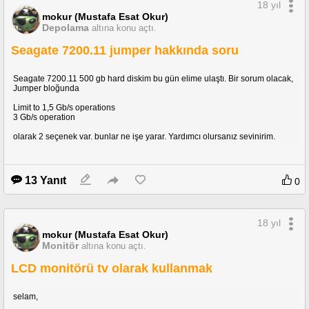
18 yıl
mokur (Mustafa Esat Okur)
Depolama
altına konu açtı.
Seagate 7200.11 jumper hakkında soru
Seagate 7200.11 500 gb hard diskim bu gün elime ulaştı. Bir sorum olacak,
Jumper bloğunda
Limit to 1,5 Gb/s operations
3 Gb/s operation
olarak 2 seçenek var. bunlar ne işe yarar. Yardımcı olursanız sevinirim.
13 Yanıt
0
18 yıl
mokur (Mustafa Esat Okur)
Monitör
altına konu açtı.
LCD monitörü tv olarak kullanmak
selam,