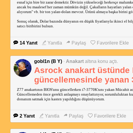
esnaf için bire bir zarar demektir. Dövizin yükseleceği herkesçe malumke
ancak bu maalesef her zaman mümkün değil. Çakalların hayatları yalan 
alıyorum" vb. bir ton yalan-dolan mevcut. Ürünü almaya başka birini gönd
Sonuç olarak, Dolar bazında dünyanın en düşük fiyatlarıyla ikinci el bi
satıcı biribirini bulsun.
14 Yanıt
Yanıtla
Paylaş
Favorilere Ekle
gobl1n (B Y)
·
Anakart
altına konu açtı.
Asrock anakart üstünde
güncellemesinde yanan
Z77 anakartının BIOS'unu güncellerken i7-3770K'sını yakan Mücahit adl
Güncellemeden önce gerekli anlaşmayı onaylattırıyor, sorumluluktan kurt
donanım satmak için kasten yapıldığını düşünüyorum.
2 Yanıt
Yanıtla
Paylaş
Favorilere Ekle