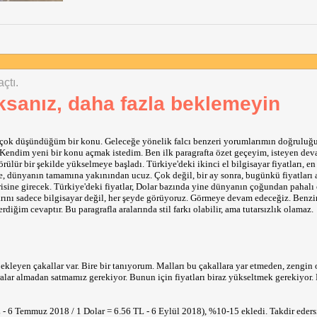
çtı.
aksanız, daha fazla beklemeyin
 çok düşündüğüm bir konu. Geleceğe yönelik falcı benzeri yorumlarımın doğruluğu
. Kendim yeni bir konu açmak istedim. Ben ilk paragrafta özet geçeyim, isteyen de
rülür bir şekilde yükselmeye başladı. Türkiye'deki ikinci el bilgisayar fiyatları, e
le, dünyanın tamamına yakınından ucuz. Çok değil, bir ay sonra, bugünkü fiyatları 
orisine girecek. Türkiye'deki fiyatlar, Dolar bazında yine dünyanın çoğundan pahalı
ışlarını sadece bilgisayar değil, her şeyde görüyoruz. Görmeye devam edeceğiz. Benz
iğim cevaptır. Bu paragrafla aralarında stil farkı olabilir, ama tutarsızlık olamaz.
bekleyen çakallar var. Bire bir tanıyorum. Malları bu çakallara yar etmeden, zengin 
ralar almadan satmamız gerekiyor. Bunun için fiyatları biraz yükseltmek gerekiyor. 
L - 6 Temmuz 2018 / 1 Dolar = 6.56 TL - 6 Eylül 2018), %10-15 ekledi. Takdir edersi