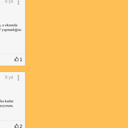
9 yıl
a, o ekranda
CW yapmadığını
1
9 yıl
ika kadar
azıyorum.
2