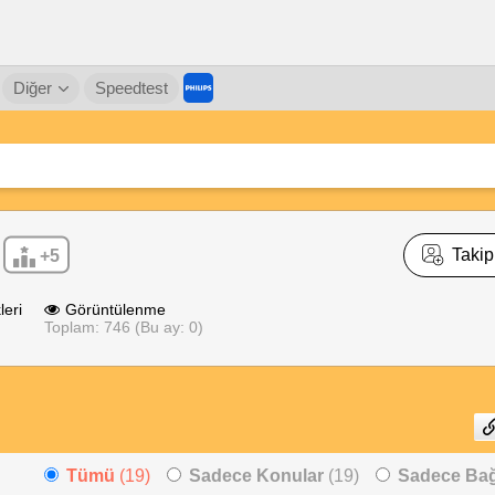
Diğer
Speedtest
Takip
+5
leri
Görüntülenme
Toplam: 746 (Bu ay: 0)
Tümü
(19)
Sadece Konular
(19)
Sadece Bağl