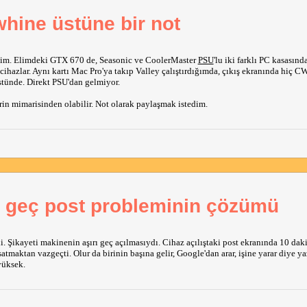
whine üstüne bir not
dim. Elimdeki GTX 670 de, Seasonic ve CoolerMaster
PSU
'lu iki farklı PC kasasınd
cihazlar. Aynı kartı Mac Pro'ya takıp Valley çalıştırdığımda, çıkış ekranında hiç 
üstünde. Direkt PSU'dan gelmiyor.
erin mimarisinden olabilir. Not olarak paylaşmak istedim.
 geç post probleminin çözümü
 Şikayeti makinenin aşırı geç açılmasıydı. Cihaz açılıştaki post ekranında 10 dak
atmaktan vazgeçti. Olur da birinin başına gelir, Google'dan arar, işine yarar diye y
yüksek.