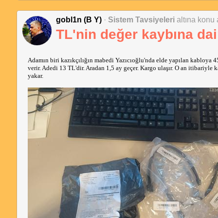
gobl1n (B Y)
·
Sistem Tavsiyeleri
altına konu a
TL'nin değer kaybına dai
Adamın biri kazıkçılığın mabedi Yazıcıoğlu'nda elde yapılan kabloya 45
verir. Adedi 13 TL'dir. Aradan 1,5 ay geçer. Kargo ulaşır. O an itibariyle
yakar.