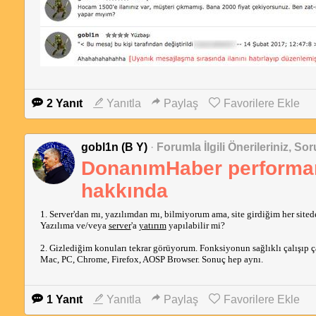
2 Yanıt
Yanıtla
Paylaş
Favorilere Ekle
gobl1n (B Y)
·
Forumla İlgili Önerileriniz, Sor
DonanımHaber performan
hakkında
1. Server'dan mı, yazılımdan mı, bilmiyorum ama, site girdiğim her sited
Yazılıma ve/veya
server
'a
yatırım
yapılabilir mi?
2. Gizlediğim konuları tekrar görüyorum. Fonksiyonun sağlıklı çalışıp ç
Mac, PC, Chrome, Firefox, AOSP Browser. Sonuç hep aynı.
1 Yanıt
Yanıtla
Paylaş
Favorilere Ekle