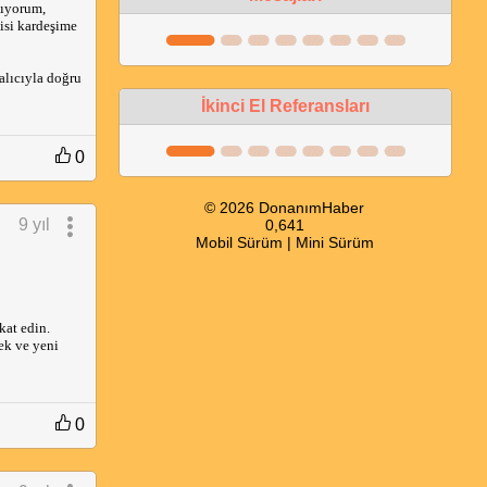
şıyorum,
isi kardeşime
alıcıyla doğru
İkinci El Referansları
0
© 2026 DonanımHaber
9 yıl
0,641
Mobil Sürüm
|
Mini Sürüm
kat edin.
ek ve yeni
0