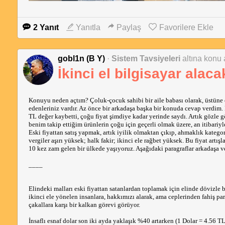
2 Yanıt
Yanıtla
Paylaş
Favorilere Ekle
gobl1n (B Y)
·
Sistem Tavsiyeleri
altına konu a
İkinci el bilgisayar alac
Konuyu neden açtım? Çoluk-çocuk sahibi bir aile babası olarak, üstüne
edenleriniz vardır. Az önce bir arkadaşa başka bir konuda cevap verdim
TL değer kaybetti, çoğu fiyat şimdiye kadar yerinde saydı. Artık gözle gö
benim takip ettiğim ürünlerin çoğu için geçerli olmak üzere, an itibariy
Eski fiyattan satış yapmak, artık iyilik olmaktan çıkıp, ahmaklık kateg
vergiler aşırı yüksek; halk fakir; ikinci ele rağbet yüksek. Bu fiyat art
10 kez zam gelen bir ülkede yaşıyoruz. Aşağıdaki paragraflar arkadaşa verd
____
Elindeki malları eski fiyattan satanlardan toplamak için elinde dövizle 
ikinci ele yönelen insanlara, hakkımızı alarak, ama ceplerinden fahiş pa
çakallara karşı bir kalkan görevi görüyor.
İnsaflı esnaf dolar son iki ayda yaklaşık %40 artarken (1 Dolar = 4.56 T