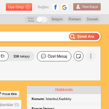
Yeni Kayıt
Üye Girişi
Bağlan
Koyu
İletişim
Reklam
Destek
Tema
Şimdi Ara
 Et
116
takipçi
Özel Mesaj
Hakkında
Fırsat Ekle
Konum:
İstanbul,Kadıköy
antılar
(0)
Forum İmzası: