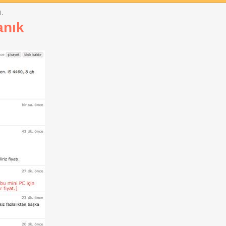
ı.
anık