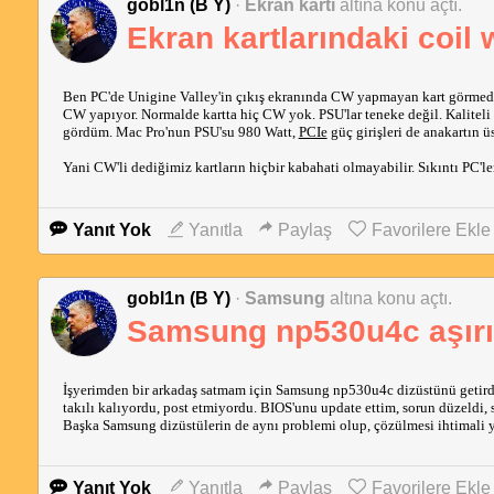
gobl1n (B Y)
·
Ekran kartı
altına konu açtı.
Ekran kartlarındaki coil 
Ben PC'de Unigine Valley'in çıkış ekranında CW yapmayan kart görme
CW yapıyor. Normalde kartta hiç CW yok. PSU'lar teneke değil. Kaliteli 
gördüm. Mac Pro'nun PSU'su 980 Watt,
PCIe
güç girişleri de anakartın 
Yani CW'li dediğimiz kartların hiçbir kabahati olmayabilir. Sıkıntı PC'l
Yanıt Yok
Yanıtla
Paylaş
Favorilere Ekle
gobl1n (B Y)
·
Samsung
altına konu açtı.
Samsung np530u4c aşırı
İşyerimden bir arkadaş satmam için Samsung np530u4c dizüstünü getirdi.
takılı kalıyordu, post etmiyordu. BIOS'unu update ettim, sorun düzeldi, s
Başka Samsung dizüstülerin de aynı problemi olup, çözülmesi ihtimali 
Yanıt Yok
Yanıtla
Paylaş
Favorilere Ekle