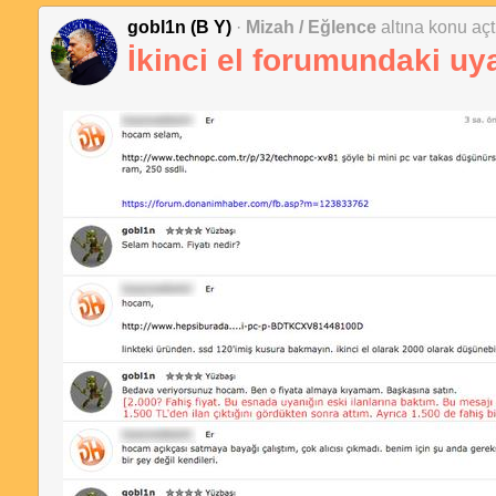
gobl1n (B Y)
·
Mizah / Eğlence
altına konu açt
İkinci el forumundaki uy