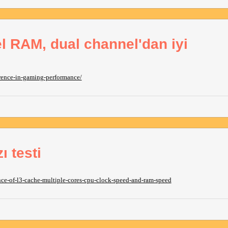
l RAM, dual channel'dan iyi
rence-in-gaming-performance/
 testi
ce-of-l3-cache-multiple-cores-cpu-clock-speed-and-ram-speed