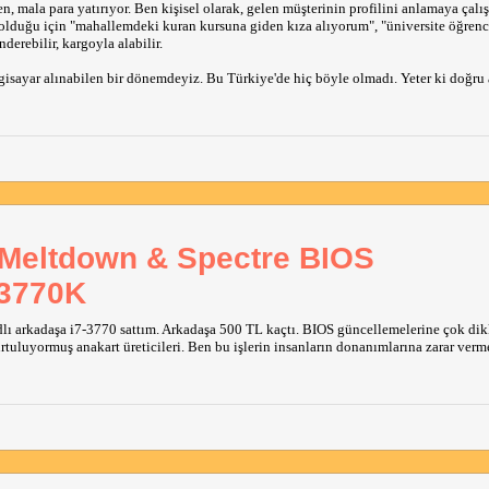
n, mala para yatırıyor. Ben kişisel olarak, gelen müşterinin profilini anlamaya çalı
olduğu için "mahallemdeki kuran kursuna giden kıza alıyorum", "üniversite öğrenc
erebilir, kargoyla alabilir.
lgisayar alınabilen bir dönemdeyiz. Bu Türkiye'de hiç böyle olmadı. Yeter ki doğru 
 Meltdown & Spectre BIOS
 3770K
ı arkadaşa i7-3770 sattım. Arkadaşa 500 TL kaçtı. BIOS güncellemelerine çok dik
uluyormuş anakart üreticileri. Ben bu işlerin insanların donanımlarına zarar verm