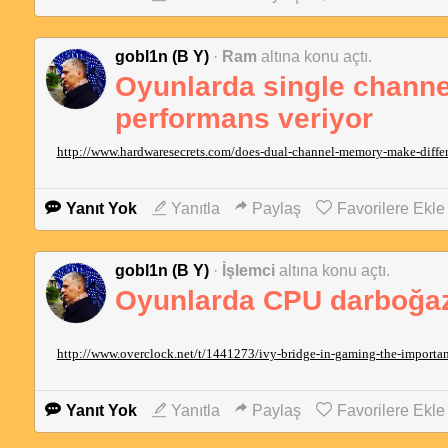
gobl1n (B Y)
·
Ram
altına konu açtı.
Oyunlarda single channe
performans veriyor
http://www.hardwaresecrets.com/does-dual-channel-memory-make-diffe
Yanıt Yok
Yanıtla
Paylaş
Favorilere Ekle
gobl1n (B Y)
·
İşlemci
altına konu açtı.
Oyunlarda CPU darboğazı
http://www.overclock.net/t/1441273/ivy-bridge-in-gaming-the-importan
Yanıt Yok
Yanıtla
Paylaş
Favorilere Ekle