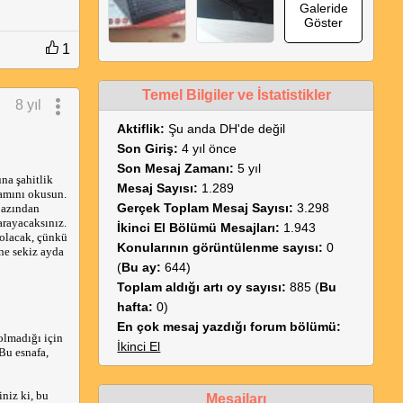
Galeride
Göster
1
Temel Bilgiler ve İstatistikler
8 yıl
Aktiflik:
Şu anda DH'de değil
Son Giriş:
4 yıl önce
Son Mesaj Zamanı:
5 yıl
na şahitlik
Mesaj Sayısı:
1.289
vamını okusun.
Gerçek Toplam Mesaj Sayısı:
3.298
n azından
arayacaksınız.
İkinci El Bölümü Mesajları:
1.943
 olacak, çünkü
Konularının görüntülenme sayısı:
0
ine sekiz ayda
(
Bu ay:
644)
Toplam aldığı artı oy sayısı:
885 (
Bu
hafta:
0)
En çok mesaj yazdığı forum bölümü:
olmadığı için
İkinci El
Bu esnafa,
niz ki, bu
Mesajları