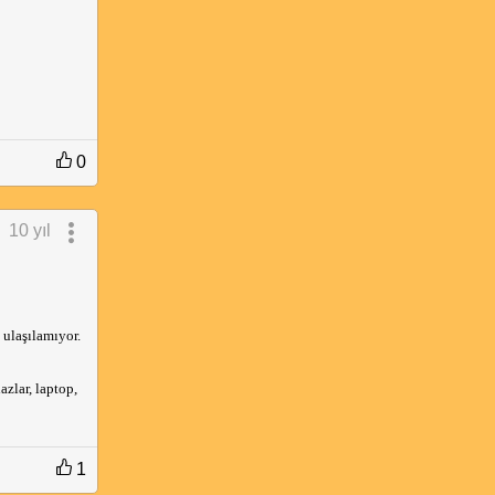
0
10 yıl
 ulaşılamıyor.
zlar, laptop,
1