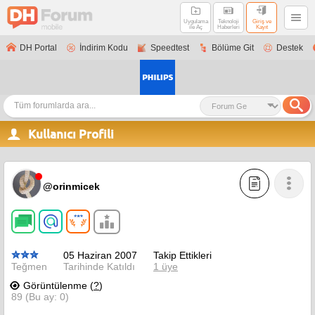
Uygulama
Teknoloji
Giriş ve
ile Aç
Haberleri
Kayıt
DH Portal
İndirim Kodu
Speedtest
Bölüme Git
Destek
Kullanıcı Profili
@orinmicek
05 Haziran 2007
Takip Ettikleri
Teğmen
Tarihinde Katıldı
1 üye
Görüntülenme (
?
)
89 (Bu ay: 0)