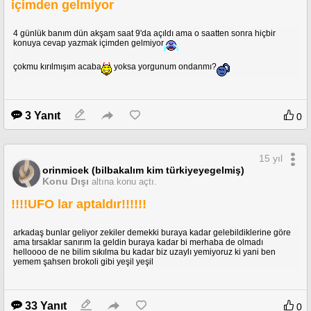
içimden gelmiyor
4 günlük banım dün akşam saat 9'da açıldı ama o saatten sonra hiçbir
konuya cevap yazmak içimden gelmiyor
çokmu kırılmışım acaba
yoksa yorgunum ondanmı?
3 Yanıt
0
15 yıl
orinmicek (bilbakalım kim türkiyeyegelmiş)
Konu Dışı
altına konu açtı.
!!!!UFO lar aptaldır!!!!!!
arkadaş bunlar geliyor zekiler demekki buraya kadar gelebildiklerine göre
ama tırsaklar sanırım la geldin buraya kadar bi merhaba de olmadı
helloooo de ne bilim sıkılma bu kadar biz uzaylı yemiyoruz ki yani ben
yemem şahsen brokoli gibi yeşil yeşil
33 Yanıt
0