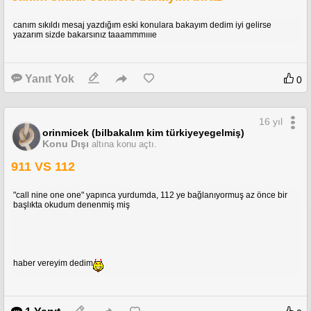
canım sıkıldı mesaj yazdığım eski konulara bakayım dedim iyi gelirse
yazarım sizde bakarsınız taaammmıııe
Yanıt Yok
0
16 yıl
orinmicek (bilbakalım kim türkiyeyegelmiş)
Konu Dışı
altına konu açtı.
911 VS 112
"call nine one one" yapınca yurdumda, 112 ye bağlanıyormuş az önce bir
başlıkta okudum denenmiş miş
haber vereyim dedim