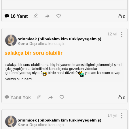
16 Yanıt
0
12 yıl
orinmicek (bilbakalım kim türkiyeyegelmiş)
Konu Dışı
altına konu açtı.
salakça bir soru olabilir
salakça bir soru olabilir ama hiç ihtiyacım olmamıştı ilgimi çekmemişti şimdi
çıkış yaptığımda farkettim ki konudışında gezerken videolar
görünmüyormuş niyee?
birde nasıl düzelir?
yatcam kalkcam cevap
vermiş olun hemi
Yanıt Yok
0
14 yıl
orinmicek (bilbakalım kim türkiyeyegelmiş)
Konu Dışı
altına konu açtı.