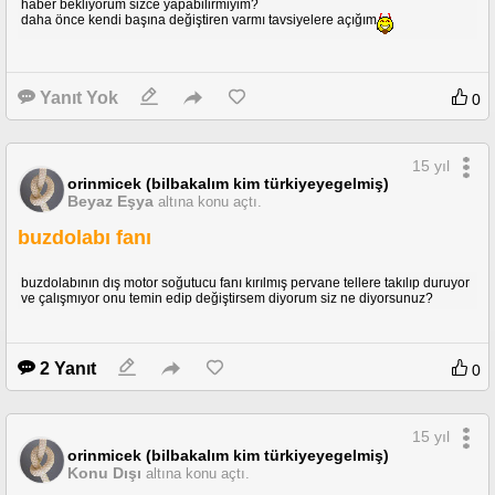
haber bekliyorum sizce yapabilirmiyim?
daha önce kendi başına değiştiren varmı tavsiyelere açığım
Yanıt Yok
0
15 yıl
orinmicek (bilbakalım kim türkiyeyegelmiş)
Beyaz Eşya
altına konu açtı.
buzdolabı fanı
buzdolabının dış motor soğutucu fanı kırılmış pervane tellere takılıp duruyor
ve çalışmıyor onu temin edip değiştirsem diyorum siz ne diyorsunuz?
2 Yanıt
0
15 yıl
orinmicek (bilbakalım kim türkiyeyegelmiş)
Konu Dışı
altına konu açtı.