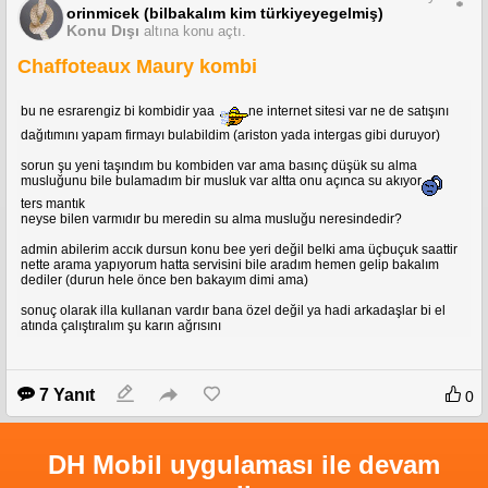
orinmicek (bilbakalım kim türkiyeyegelmiş)
Konu Dışı
altına konu açtı.
Chaffoteaux Maury kombi
bu ne esrarengiz bi kombidir yaa
ne internet sitesi var ne de satışını
dağıtımını yapam firmayı bulabildim (ariston yada intergas gibi duruyor)
sorun şu yeni taşındım bu kombiden var ama basınç düşük su alma
musluğunu bile bulamadım bir musluk var altta onu açınca su akıyor
ters mantık
neyse bilen varmıdır bu meredin su alma musluğu neresindedir?
admin abilerim accık dursun konu bee yeri değil belki ama üçbuçuk saattir
nette arama yapıyorum hatta servisini bile aradım hemen gelip bakalım
dediler (durun hele önce ben bakayım dimi ama)
sonuç olarak illa kullanan vardır bana özel değil ya hadi arkadaşlar bi el
atında çalıştıralım şu karın ağrısını
7 Yanıt
0
DH Mobil uygulaması ile devam