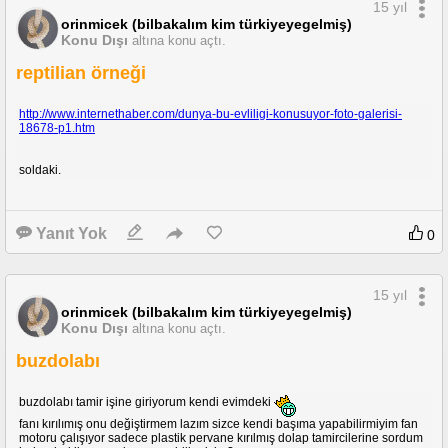
15 yıl
orinmicek (bilbakalım kim türkiyeyegelmiş)
Konu Dışı
altına konu açtı.
reptilian örneği
http://www.internethaber.com/dunya-bu-evliligi-konusuyor-foto-galerisi-
18678-p1.htm
soldaki.
Yanıt Yok
0
15 yıl
orinmicek (bilbakalım kim türkiyeyegelmiş)
Konu Dışı
altına konu açtı.
buzdolabı
buzdolabı tamir işine giriyorum kendi evimdeki
fanı kırılımış onu değiştirmem lazım sizce kendi başıma yapabilirmiyim fan
motoru çalışıyor sadece plastik pervane kırılmış dolap tamircilerine sordum