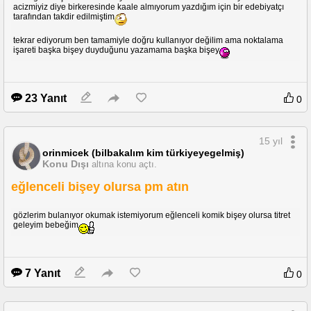
acizmiyiz diye birkeresinde kaale almıyorum yazdığım için bir edebiyatçı
tarafından takdir edilmiştim
tekrar ediyorum ben tamamiyle doğru kullanıyor değilim ama noktalama
işareti başka bişey duyduğunu yazamama başka bişey
23 Yanıt
0
15 yıl
orinmicek (bilbakalım kim türkiyeyegelmiş)
Konu Dışı
altına konu açtı.
eğlenceli bişey olursa pm atın
gözlerim bulanıyor okumak istemiyorum eğlenceli komik bişey olursa titret
geleyim bebeğim
7 Yanıt
0