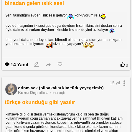
binadan gelen ıslık sesi
yeni taşındığım evden ıslık sesi geliyor.
korkuyorum reis.
eve dün taşındım ilk sesi gce duşta duydum tırstım ikincisini duştan sonra
öyle dalmış otururken duydum. ikincide tırsmak deyimi az kalıyor.
bina yeni daha neredeyse tam bitmedi bile ara katta oturuyorum. rüzgara
yordum ama bilmiyorum.
sizce ne yapayım?
14 Yanıt
0
15 yıl
orinmicek (bilbakalım kim türkiyeyegelmiş)
Konu Dışı
altına konu açtı.
türkçe okunduğu gibi yazılır
kimseye dilbilgisi dersi vermek istemiyorum kaldı ki ben de doğru
kullanmıyorum çoğu zaman ancak zaiyat yerine sahhiyat !!!! diyen katliam
yerine katliyam yazan (eylence, köpeyiniz, ertuyun!!!) bu örnekler sadece
şuan konu dışında görünen konularda. biraz kitap okumak lazım sanırım
artık. gördükçe huzursuz oluyorum bu kadar basit cümleleri yazmaktan