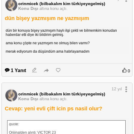
orinmicek (bilbakalım kim türkiyeyegelmiş)
Konu Dışı
altına konu açtı.
dün bişey yazmışım ne yazmışım
dün bir konuya bişey yazmışım haylı ilgi çekti ve bilmemkim konudan
haberdar etti diye iki bildirim gelmiş.
ama konu çöpte ne yazmışım ne olmuş bilen varmı?
merak ediyorum da düşündüm ama hatırlayamadım
1 Yanıt
0
12 yıl
orinmicek (bilbakalım kim türkiyeyegelmiş)
Konu Dışı
altına konu açtı.
Cevap: yeni evli çift icin ps nasil olur?
quote:
Orijinalden alıntı: VICTOR 23