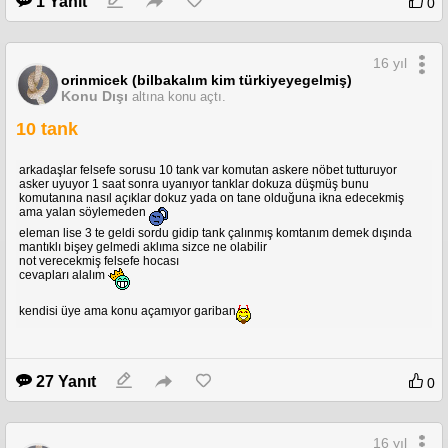
1 Yanıt
0
16 yıl
orinmicek (bilbakalım kim türkiyeyegelmiş)
Konu Dışı
altına konu açtı.
10 tank
arkadaşlar felsefe sorusu 10 tank var komutan askere nöbet tutturuyor
asker uyuyor 1 saat sonra uyanıyor tanklar dokuza düşmüş bunu
komutanına nasıl açıklar dokuz yada on tane olduğuna ikna edecekmiş
ama yalan söylemeden
eleman lise 3 te geldi sordu gidip tank çalınmış komtanım demek dışında
mantıklı bişey gelmedi aklıma sizce ne olabilir
not verecekmiş felsefe hocası
cevapları alalım
kendisi üye ama konu açamıyor gariban
27 Yanıt
0
16 yıl