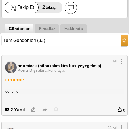
2
Takip Et
takipçi
Gönderiler
Fırsatlar
Hakkında
11 yıl
orinmicek (bilbakalım kim türkiyeyegelmiş)
Konu Dışı
altına konu açtı.
deneme
deneme
2 Yanıt
0
11 yıl