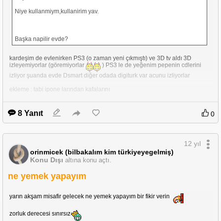
Niye kullanmiym,kullanirim yav.
Başka napilir evde?
kardeşim de evlenirken PS3 (o zaman yeni çıkmıştı) ve 3D tv aldı 3D
izleyemiyorlar (göremiyorlar
) PS3 le de yeğenim pepenin cdlerini
izliyor şuanda evde Dsmart diğer odada digiturk var acunu izliyorlar
ekleme : tabi ipone larından kafalarını
8 Yanıt
0
12 yıl
orinmicek (bilbakalım kim türkiyeyegelmiş)
Konu Dışı
altına konu açtı.
ne yemek yapayım
yarın akşam misafir gelecek ne yemek yapayım bir fikir verin
zorluk derecesi sınırsız