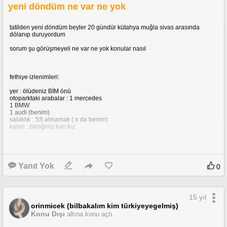
yeni döndüm ne var ne yok
tatilden yeni döndüm beyler 20 gündür kütahya muğla sivas arasında
dölanıp duruyordum
sorum şu görüşmeyeli ne var ne yok konular nasıl
fethiye izlenimleri:
yer : ölüdeniz BİM önü
otoparktaki arabalar : 1 mercedes
1 BMW
1 audi (benim)
salaklık : SS almamak ( o da benim)
kalan : bildiğiniz karı kız
not : diğer mevzuları sonra yazarım
Yanıt Yok
0
15 yıl
orinmicek (bilbakalım kim türkiyeyegelmiş)
Konu Dışı
altına konu açtı.