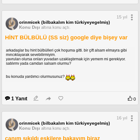
15 yıl
orinmicek (bilbakalım kim türkiyeyegelmiş)
Konu Dışı
altına konu açtı.
HİNT BÜLBÜLÜ (SS siz) google diye bişey var
arkadaşlar bu hint bülbülleri çok hoşuma gitti. bir çift alsam elmayra gibi
mıncıklayarak sevebilirmiyim.
yavruları olursa onları yuvadan uzaklaştırmak için yemem mi gerekiyor.
satılırmı yada camdan salsam olurmu?
bu konuda yardımcı olurmusunuz?
1 Yanıt
0
16 yıl
orinmicek (bilbakalım kim türkiyeyegelmiş)
Konu Dışı
altına konu açtı.
canım sıkıldı eskilere bakayım biraz