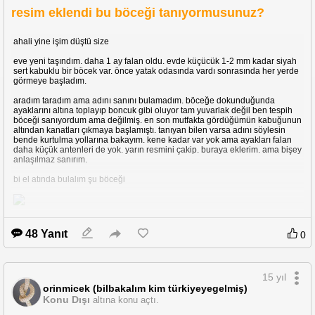
resim eklendi bu böceği tanıyormusunuz?
ahali yine işim düştü size
eve yeni taşındım. daha 1 ay falan oldu. evde küçücük 1-2 mm kadar siyah
sert kabuklu bir böcek var. önce yatak odasında vardı sonrasında her yerde
görmeye başladım.
aradım taradım ama adını sanını bulamadım. böceğe dokunduğunda
ayaklarını altına toplayıp boncuk gibi oluyor tam yuvarlak değil ben tespih
böceği sanıyordum ama değilmiş. en son mutfakta gördüğümün kabuğunun
altından kanatları çıkmaya başlamıştı. tanıyan bilen varsa adını söylesin
bende kurtulma yollarına bakayım. kene kadar var yok ama ayakları falan
daha küçük antenleri de yok. yarın resmini çakip. buraya eklerim. ama bişey
anlaşılmaz sanırım.
bi el atında bulalım şu böceği
48 Yanıt
0
resim eklendi malesef hayvan küçük tel ıhhhh anca bu kadar
15 yıl
orinmicek (bilbakalım kim türkiyeyegelmiş)
Konu Dışı
altına konu açtı.