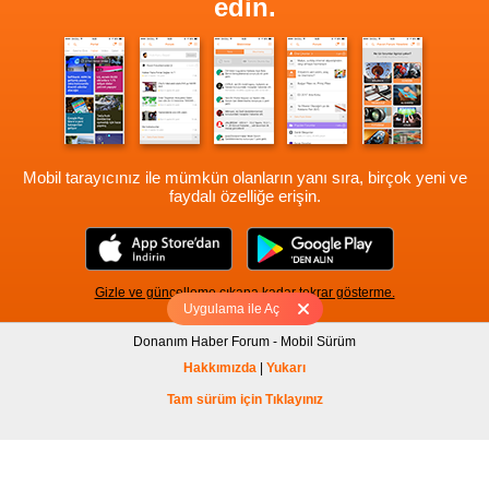
edin.
Mobil tarayıcınız ile mümkün olanların yanı sıra, birçok yeni ve
faydalı özelliğe erişin.
Gizle ve güncelleme çıkana kadar tekrar gösterme.
Uygulama ile Aç
Donanım Haber Forum - Mobil Sürüm
Hakkımızda
|
Yukarı
Tam sürüm için Tıklayınız
Version: 1.1.2306