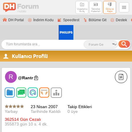
Uygulama
Teknoloji
Giriş ve
ile Aç
Haberleri
Kayıt
DH Portal
İndirim Kodu
Speedtest
Bölüme Git
Destek
Kullanıcı Profili
R
@Rantr
23 Nisan 2007
Takip Ettikleri
Yarbay
Tarihinde Katıldı
0 üye
362514 Gün Cezalı
355873 gün 10 s. 4 dk.