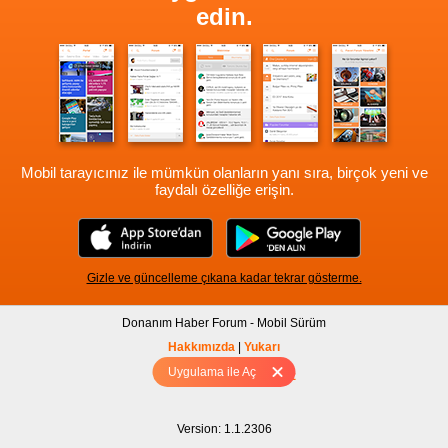
edin.
Mobil tarayıcınız ile mümkün olanların yanı sıra, birçok yeni ve
faydalı özelliğe erişin.
Gizle ve güncelleme çıkana kadar tekrar gösterme.
Donanım Haber Forum - Mobil Sürüm
Hakkımızda
|
Yukarı
Uygulama ile Aç
Tam sürüm için Tıklayınız
Version: 1.1.2306