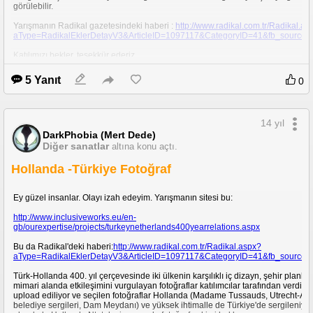
görülebilir.
Yarışmanın Radikal gazetesindeki haberi :
http://www.radikal.com.tr/Radikal.as
aType=RadikalEklerDetayV3&ArticleID=1097117&CategoryID=41&fb_source
Katılımızı bekler, teşekkür ederiz.
Inclusive Works, Utrecht, NL
5 Yanıt
0
14 yıl
DarkPhobia (Mert Dede)
Diğer sanatlar
altına konu açtı.
Hollanda -Türkiye Fotoğraf
Ey güzel insanlar. Olayı izah edeyim. Yarışmanın sitesi bu:
http://www.inclusiveworks.eu/en-
gb/ourexpertise/projects/turkeynetherlands400yearrelations.aspx
Bu da Radikal'deki haberi:
http://www.radikal.com.tr/Radikal.aspx?
aType=RadikalEklerDetayV3&ArticleID=1097117&CategoryID=41&fb_source
Türk-Hollanda 400. yıl çerçevesinde iki ülkenin karşılıklı iç dizayn, şehir planla
mimari alanda etkileşimini vurgulayan fotoğraflar katılımcılar tarafından verdiği
upload ediliyor ve seçilen fotoğraflar Hollanda (Madame Tussauds, Utrecht-A
belediye sergileri, Dam Meydanı) ve yüksek ihtimalle de Türkiye'de sergileniyor