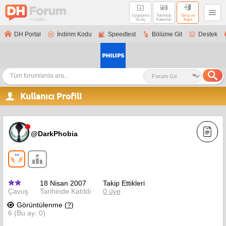
Uygulama
Teknoloji
Giriş ve
ile Aç
Haberleri
Kayıt
DH Portal
İndirim Kodu
Speedtest
Bölüme Git
Destek
Kullanıcı Profili
@DarkPhobia
18 Nisan 2007
Takip Ettikleri
Çavuş
Tarihinde Katıldı
0 üye
Görüntülenme (
?
)
6 (Bu ay: 0)