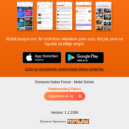
Mobil tarayıcınız ile mümkün olanların yanı sıra, birçok yeni ve
faydalı özelliğe erişin.
Gizle ve güncelleme çıkana kadar tekrar gösterme.
Donanım Haber Forum - Mobil Sürüm
Hakkımızda
|
Yukarı
Uygulama ile Aç
Tam sürüm için Tıklayınız
Version: 1.1.2306
Donanım Sponsoru: