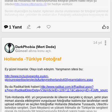
olarak da Hollanda Ntr televizyonunda fotoğraf çekimi hakkı veya şu
siteden
http://www.ottomania.nl/
bir hediye veriliyor.
Benim diyeceğim bu kadar, ilgilenen olursa uluslararası bir fotoğraf çekiminde
bulunmuş olur, çekimler de ondan olur. Fotoğrafçı arkadaşlara kopyalayıp atabili
İyi günler.
1 Yanıt
0
14 yıl
DarkPhobia (Mert Dede)
Güncel
altına konu açtı.
Hollanda -Türkiye Fotoğraf
Ey güzel insanlar. Olayı izah edeyim. Yarışmanın sitesi bu:
http://www.inclusiveworks.eu/en-
gb/ourexpertise/projects/turkeynetherlands400yearrelations.aspx
Bu da Radikal'deki haberi:
http://www.radikal.com.tr/Radikal.aspx?
aType=RadikalEklerDetayV3&ArticleID=1097117&CategoryID=41&fb_source
Türk-Hollanda 400. yıl çerçevesinde iki ülkenin karşılıklı iç dizayn, şehir planla
mimari alanda etkileşimini vurgulayan fotoğraflar katılımcılar tarafından verdiği
upload ediliyor ve seçilen fotoğraflar Hollanda (Madame Tussauds, Utrecht-A
belediye sergileri, Dam Meydanı) ve yüksek ihtimalle de Türkiye'de sergileniyor
olarak da Hollanda Ntr televizyonunda fotoğraf çekimi hakkı veya şu