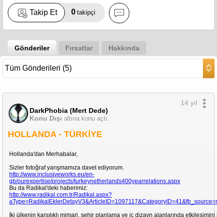
0
Takip Et
takipçi
Gönderiler
Fırsatlar
Hakkında
14 yıl
DarkPhobia (Mert Dede)
Konu Dışı
altına konu açtı.
HOLLANDA - TÜRKİYE
Hollanda'dan Merhabalar,
Sizler fotoğraf yarışmamıza davet ediyorum.
http://www.inclusiveworks.eu/en-
gb/ourexpertise/projects/turkeynetherlands400yearrelations.aspx
Bu da Radikal'deki haberimiz:
http://www.radikal.com.tr/Radikal.aspx?
aType=RadikalEklerDetayV3&ArticleID=1097117&CategoryID=41&fb_source
İki ülkenin karşılıklı mimari, şehir planlama ve iç dizayn alanlarında etkileşimin