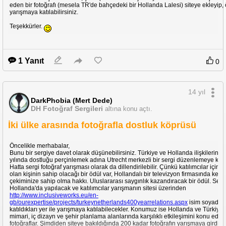
eden bir fotoğrafı (mesela TR'de bahçedeki bir Hollanda Lalesi) siteye ekleyip, 
yarışmaya katılabilirsiniz.
Teşekkürler.
1 Yanıt
0
14 yıl
DarkPhobia (Mert Dede)
DH Fotoğraf Sergileri
altına konu açtı.
İki ülke arasında fotoğrafla dostluk köprüsü
Öncelikle merhabalar,
Bunu bir sergiye davet olarak düşünebilirsiniz. Türkiye ve Hollanda ilişkilerinin
yılında dostluğu perçinlemek adına Utrecht merkezli bir sergi düzenlemeye kara
Hatta sergi fotoğraf yarışması olarak da dillendirilebilir. Çünkü katılımcılar içinde
olan kişinin sahip olacağı bir ödül var, Hollandalı bir televizyon firmasında kend
çekiminize sahip olma hakkı. Uluslararası saygınlık kazandıracak bir ödül. Serg
Hollanda'da yapılacak ve katılımcılar yarışmanın sitesi üzerinden
http://www.inclusiveworks.eu/en-
gb/ourexpertise/projects/turkeynetherlands400yearrelations.aspx
isim soyadlar
katıldıkları yer ile yarışmaya katılabilecekler. Konumuz ise Hollanda ve Türkiye'
mimari, iç dizayn ve şehir planlama alanlarında karşılıklı etkileşimini konu edin
fotoğraflar. Şimdiden siteye bakıldığında 200 kadar fotoğrafın yarışmaya girdiği