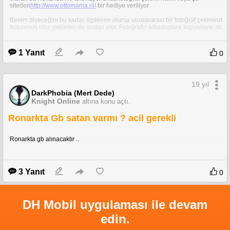
siteden
http://www.ottomania.nl/
bir hediye veriliyor.
Benim diyeceğim bu kadar, ilgilenen olursa uluslararası bir fotoğraf çekiminde
bulunmuş olur, çekimler de ondan olur. Fotoğrafçı arkadaşlara kopyalayıp atabili
İyi günler. Sevgilerle.
1 Yanıt
0
19 yıl
DarkPhobia (Mert Dede)
Knight Online
altına konu açtı.
Ronarkta Gb satan varmı ? acil gerekli
Ronarkta gb alınacaktır ..
3 Yanıt
0
DH Mobil uygulaması ile devam
edin.