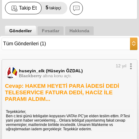
5
Takip Et
takipçi
Gönderiler
Fırsatlar
Hakkında
12 yıl
huseyin_elk (Hüseyin ÖZDAL)
Blackberry
altına konu açtı.
Cevap: HAKEM HEYETİ PARA İADESİ DEDİ
TELESERVİCE FATURA DEDİ, HACİZ İLE
PARAMI ALDIM...
Teşekkürler,
Ben c.tesi günü tebligatın kopyasını VATAn PC'ye elden teslim ettim. P.Tesi
yani yarın haber verceklermiş... Onlara tebligat yayınlanmış fakat cevap
vermemişler, maillerinde birlikte inceledik. Umarım Mahkeme vs
uğraştırmadan iadem gerçekleşir. Teşekkür ederim.