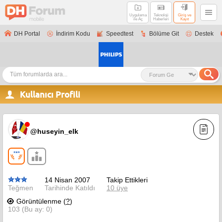
Uygulama
Teknoloji
Giriş ve
ile Aç
Haberleri
Kayıt
DH Portal
İndirim Kodu
Speedtest
Bölüme Git
Destek
Kullanıcı Profili
@huseyin_elk
14 Nisan 2007
Takip Ettikleri
Teğmen
Tarihinde Katıldı
10 üye
Görüntülenme (
?
)
103 (Bu ay: 0)