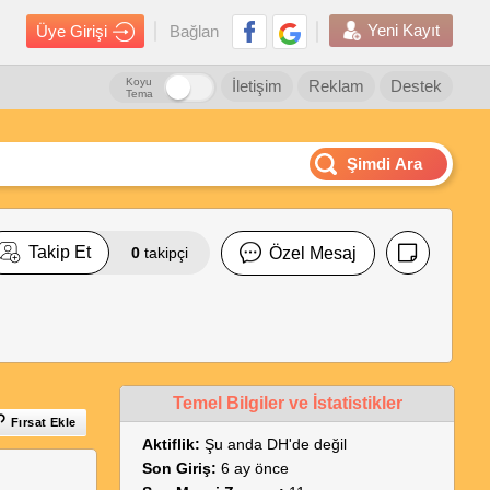
Yeni Kayıt
Üye Girişi
Bağlan
Koyu
İletişim
Reklam
Destek
Tema
Şimdi Ara
Takip Et
0
takipçi
Özel Mesaj
Temel Bilgiler ve İstatistikler
Fırsat Ekle
Aktiflik:
Şu anda DH'de değil
Son Giriş:
6 ay önce