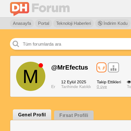
Anasayfa
Portal
Teknoloji Haberleri
İndirim Kodu
@MrEfectus
M
12 Eylül 2025
Takip Ettikleri
Er
Tarihinde Katıldı
0 üye
To
Genel Profil
Fırsat Profili