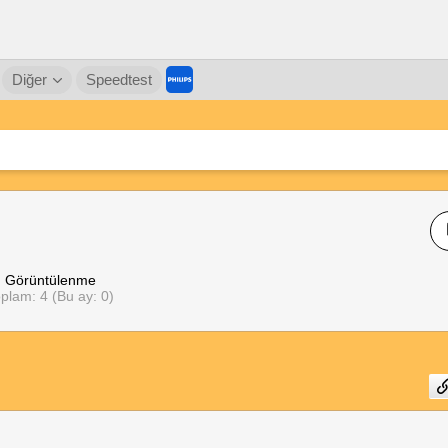
Diğer
Speedtest
Görüntülenme
plam: 4 (Bu ay: 0)