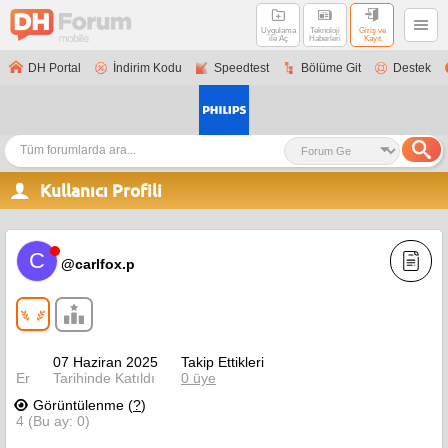
Uygulama
Teknoloji
Giriş ve
ile Aç
Haberleri
Kayıt
DH Portal
İndirim Kodu
Speedtest
Bölüme Git
Destek
Kullanıcı Profili
C
@carlfox.p
07 Haziran 2025
Takip Ettikleri
Er
Tarihinde Katıldı
0 üye
Görüntülenme (
?
)
4 (Bu ay: 0)