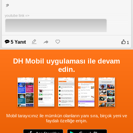
 :P
youtube link => 
5 Yanıt
1
DH Mobil uygulaması ile devam
edin.
A Nervous Pianist
youtube
My fl project 3
https://www.youtube.com/watch?si=_Eg3rA2uGN52URa4
&v=1hM7yriQag4&feature=youtu.be
Mobil tarayıcınız ile mümkün olanların yanı sıra, birçok yeni ve
faydalı özelliğe erişin.