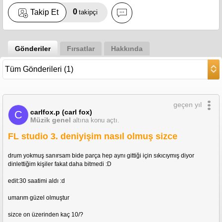
0
Takip Et
takipçi
Gönderiler
Fırsatlar
Hakkında
geçen yıl
carlfox.p (carl fox)
C
Müzik genel
altına konu açtı.
FL studio 3. deniyişim nasıl olmuş sizce
drum yokmuş sanırsam bide parça hep aynı gittiği için sıkıcıymış diyor 
dinlettiğim kişiler fakat daha bitmedi :D
edit:30 saatimi aldı :d
umarım güzel olmuştur
sizce on üzerinden kaç 10/? 